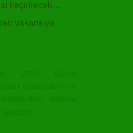
si keçiriləcək…
bəti vakansiya
09 – 2024… Bütün
eklam materiallarının
umatlardan istifadə
 vacibdir!…