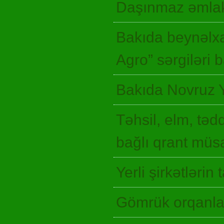
Daşınmaz əmlak
Bakıda beynəlxa
Agro” sərgiləri
Bakıda Novruz 
Təhsil, elm, təd
bağlı qrant müsa
Yerli şirkətlərin
Gömrük orqanlar