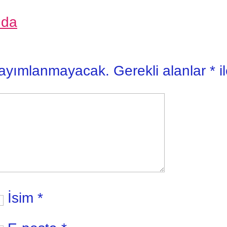
nda
yayımlanmayacak.
Gerekli alanlar
*
i
İsim
*