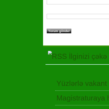
İlginizi çəkə
Yüzlərlə vakant
Magistraturaya 