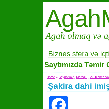
Agah
Agah olmaq və a
Biznes sfera və i
qt
Saytımızda Təmir G
Home
»
Beynəlxalq
,
Maraqlı
,
Şou biznes və
Şakira dahi im