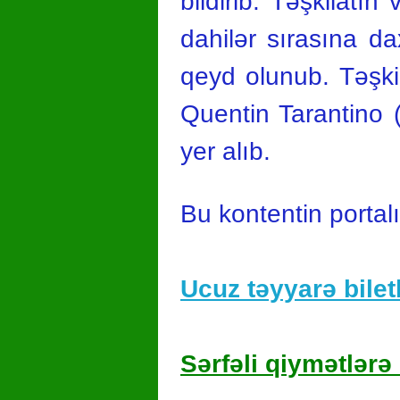
bildirib. Təşkilatı
dahilər sırasına da
qeyd olunub. Təşki
Quentin Tarantino
yer alıb.
Bu kontentin portal
Ucuz təyyarə biletl
Sərfəli qiymətlərə 