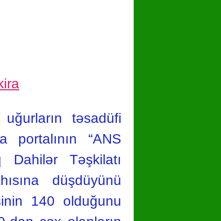
uğurların təsadüfi
a portalının “ANS
Dahilər Təşkilatı
hısına düşdüyünü
sinin 140 olduğunu