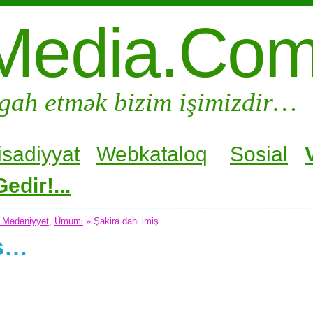
Media.Co
gah etmək bizim işimizdir…
isadiyyat
Webkataloq
Sosial
edir!...
 Mədəniyyət
,
Ümumi
» Şakira dahi imiş…
iş…