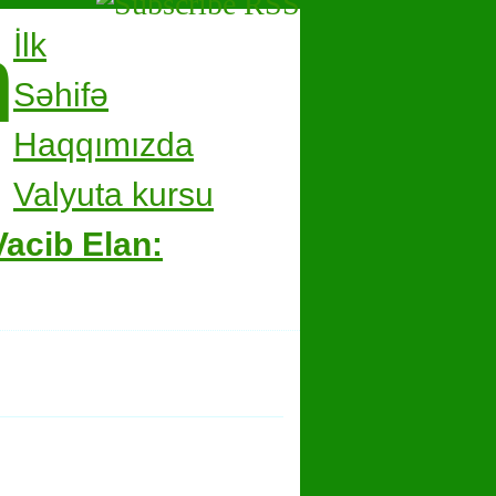
m
İlk
Səhifə
Haqqımızda
Valyuta kursu
Vacib Elan: