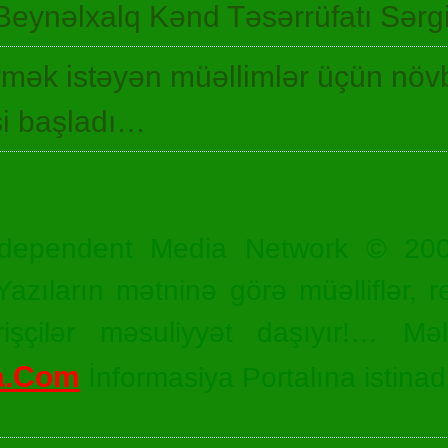
Beynəlxalq Kənd Təsərrüfatı Sərgi
irmək istəyən müəllimlər üçün növ
si başladı…
dependent Media Network © 20
zıların mətninə görə müəlliflər, r
işçilər məsuliyyət daşıyır!… Məl
a.Com
İnformasiya Portalına istinad