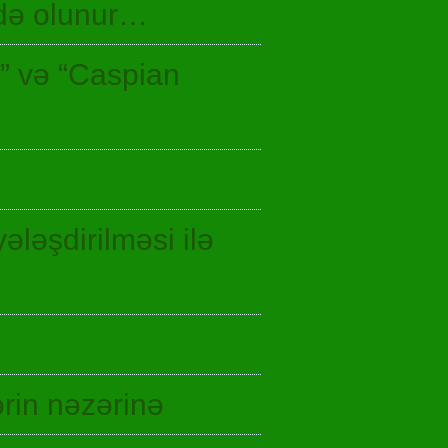
idə olunur…
n” və “Caspian
ələşdirilməsi ilə
rin nəzərinə