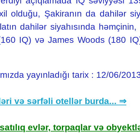
n verdiyi açıqlamada IQ səviyyəsi 1
xil olduğu, Şakiranın da dahilər si
latın dahilər siyahısında həmçinin
 (160 IQ) və James Woods (180 IQ)
ımızda yayınladığı tarix :
12/06/201
əri və sərfəli otellər burda... ⇒
satılıq evlər, torpaqlar və obyektlə