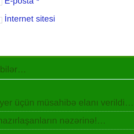
E-posta
*
İnternet sitesi
 bilər…
 yer üçün müsahibə elanı verildi…
hazırlaşanların nəzərinə!…