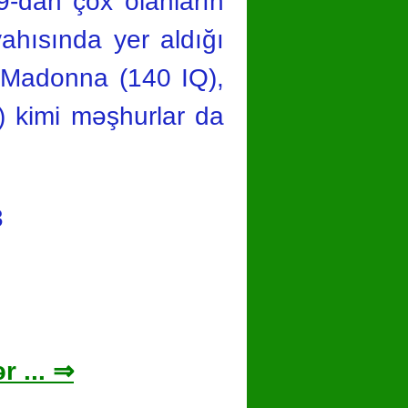
39-dan çox olanların
yahısında yer aldığı
, Madonna (140 IQ),
 kimi məşhurlar da
3
r ... ⇒