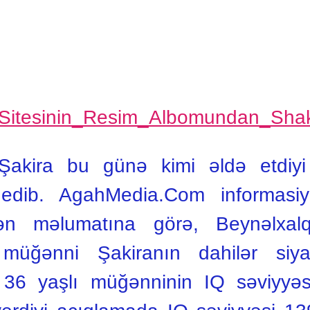
kira bu günə kimi əldə etdiyi 
 edib. AgahMedia.Com informasiy
ən məlumatına görə, Beynəlxalq 
müğənni Şakiranın dahilər siya
at 36 yaşlı müğənninin IQ səviyyə