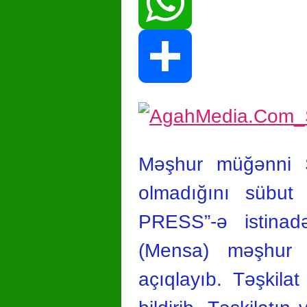
Print
WhatsApp
Share
Məşhur müğənni Şa
olmadığını sübut
PRESS”-ə istinad
(Mensa) məşhur 
açıqlayıb. Təşkil