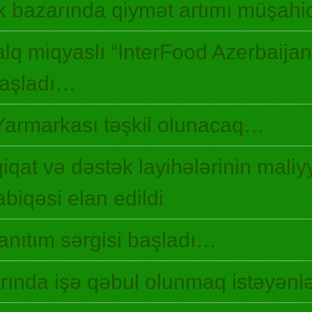
 bazarında qiymət artımı müşah
lq miqyaslı “InterFood Azerbaija
 başladı…
Yarmarkası təşkil olunacaq…
qiqat və dəstək layihələrinin maliyy
biqəsi elan edildi
 tanıtım sərgisi başladı…
ında işə qəbul olunmaq istəyənlə