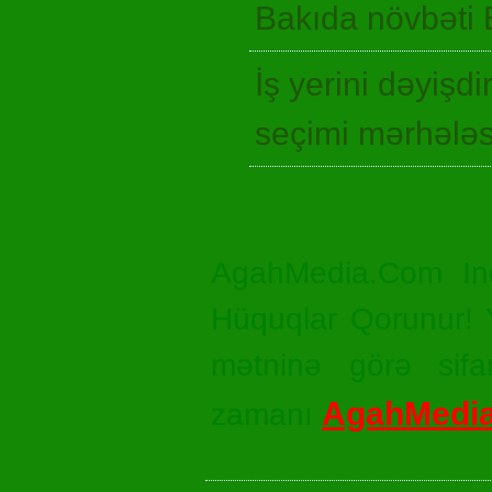
Bakıda növbəti 
İş yerini dəyişd
seçimi mərhələ
AgahMedia.Com In
Hüquqlar Qorunur! Ya
mətninə görə sifar
AgahMedi
zamanı