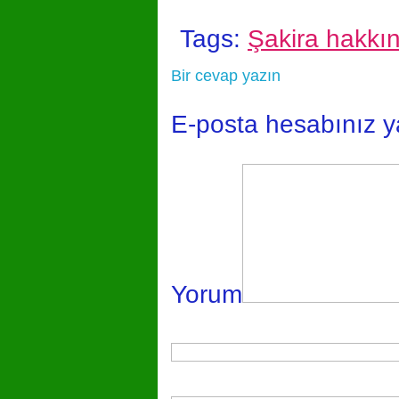
Tags:
Şakira hakkı
Bir cevap yazın
E-posta hesabınız 
Yorum