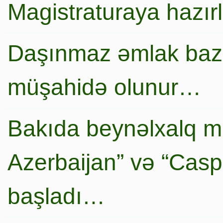
Magistraturaya hazır
Daşınmaz əmlak baza
müşahidə olunur…
Bakıda beynəlxalq mi
Azerbaijan” və “Caspi
başladı…