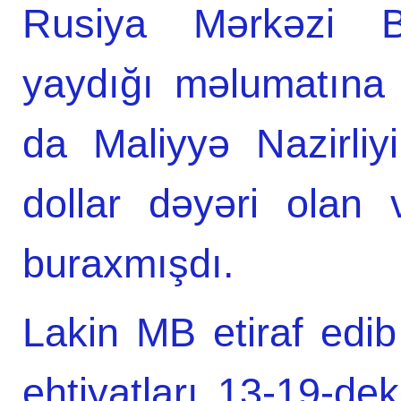
Rusiya Mərkəzi B
yaydığı məlumatına
da Maliyyə Nazirli
dollar dəyəri olan 
buraxmışdı.
Lakin MB etiraf edib
ehtiyatları 13-19-de