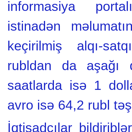
informasiya port
istinadən məlumatı
keçirilmiş alqı-sat
rubldan da aşağı 
saatlarda isə 1 doll
avro isə 64,2 rubl təş
İqtisadçılar bildiribl