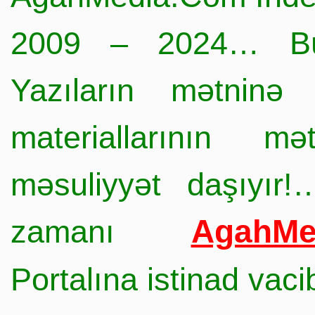
2009 – 2024… Büt
Yazıların mətninə 
materiallarının mə
məsuliyyət daşıyır!
AgahMe
zamanı
Portalına istinad vac