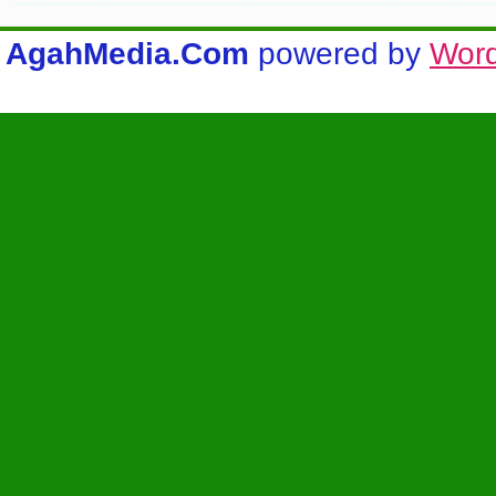
AgahMedia.Com
powered by
Wor