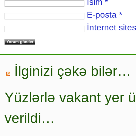
İsim
*
E-posta
*
İnternet sites
İlginizi çəkə bilər…
Yüzlərlə vakant yer 
verildi…