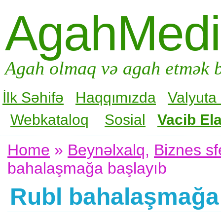
AgahMed
Agah olmaq və agah etmək b
İlk Səhifə
Haqqımızda
Valyuta
Webkataloq
Sosial
Vacib Ela
Home
»
Beynəlxalq
,
Biznes sf
bahalaşmağa başlayıb
Rubl bahalaşmağa 