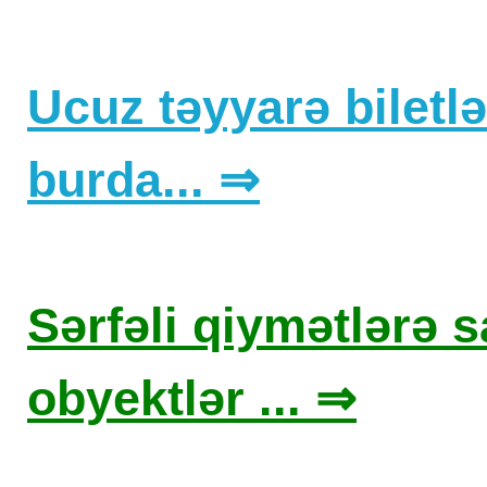
Ucuz təyyarə biletlər
burda... ⇒
Sərfəli qiymətlərə sa
obyektlər ... ⇒