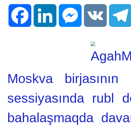
Facebook
LinkedIn
Messenger
VK
Moskva birjasının 
sessiyasında rubl d
bahalaşmaqda dava