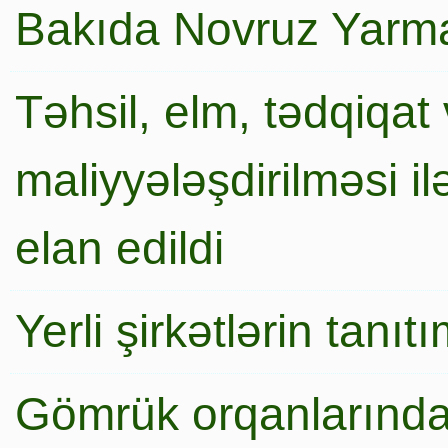
Bakıda Novruz Yarma
Təhsil, elm, tədqiqat 
maliyyələşdirilməsi i
elan edildi
Yerli şirkətlərin tanı
Gömrük orqanlarında