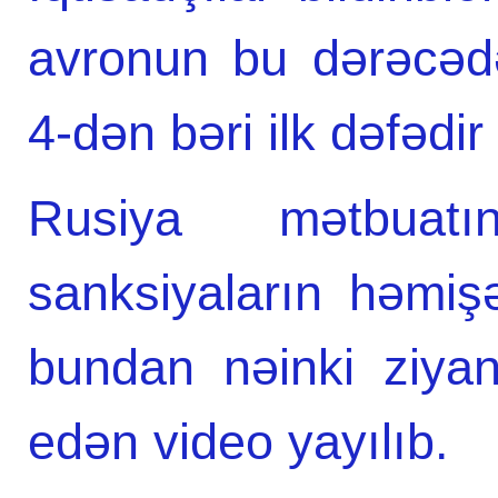
avronun bu dərəcəd
4-dən bəri ilk dəfədir
Rusiya mətbuat
sanksiyaların həmi
bundan nəinki ziyan
edən video yayılıb.