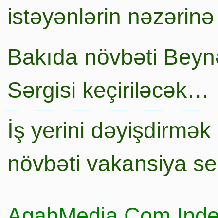
istəyənlərin nəzərinə
Bakıda növbəti Beynə
Sərgisi keçiriləcək…
İş yerini dəyişdirmək
növbəti vakansiya s
AgahMedia.Com Inde