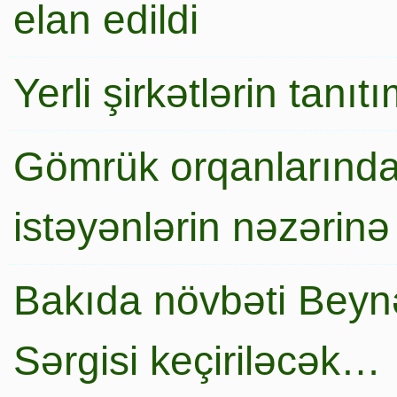
elan edildi
Yerli şirkətlərin tanı
Gömrük orqanlarında
istəyənlərin nəzərinə
Bakıda növbəti Beynə
Sərgisi keçiriləcək…