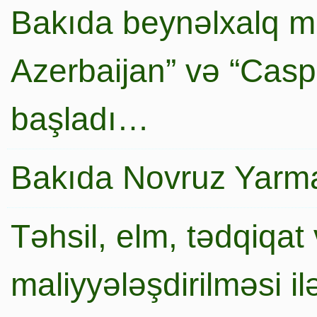
Bakıda beynəlxalq mi
Azerbaijan” və “Caspi
başladı…
Bakıda Novruz Yarma
Təhsil, elm, tədqiqat 
maliyyələşdirilməsi i