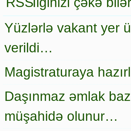
İlginizi çəkə bil
Yüzlərlə vakant yer 
verildi…
Magistraturaya hazır
Daşınmaz əmlak baza
müşahidə olunur…