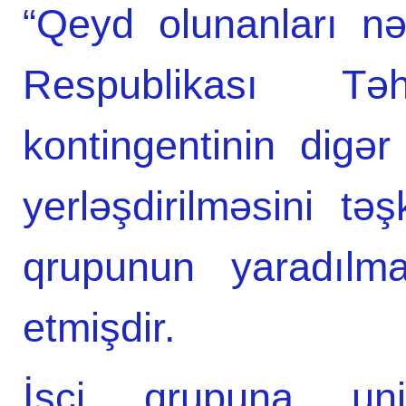
“Qeyd olunanları n
Respublikası Təh
kontingentinin digər
yerləşdirilməsini tə
qrupunun yaradılm
etmişdir.
İşçi qrupuna univ