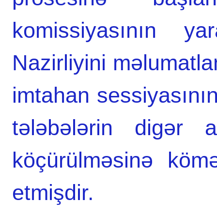
komissiyasının yar
Nazirliyini məlumatla
imtahan sessiyasını
tələbələrin digər a
köçürülməsinə kömək
etmişdir.