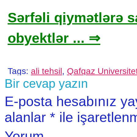
Sərfəli qiymətlərə sa
obyektlər ... ⇒
Tags:
ali tehsil
,
Qafqaz Universite
Bir cevap yazın
E-posta hesabınız y
alanlar
*
ile işaretlenm
Yorum