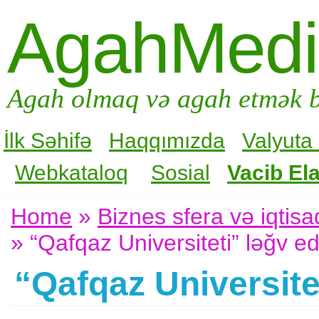
AgahMed
Agah olmaq və agah etmək b
İlk Səhifə
Haqqımızda
Valyuta
Webkataloq
Sosial
Vacib Ela
Home
»
Biznes sfera və iqtisa
» “Qafqaz Universiteti” ləğv edi
“Qafqaz Universitet