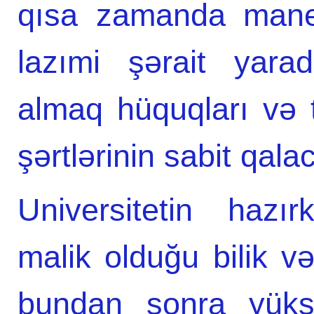
qısa zamanda maneə
lazımi şərait yaradı
almaq hüquqları və tə
şərtlərinin sabit qal
Universitetin hazır
malik olduğu bilik və
bundan sonra yüksə