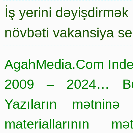
İş yerini dəyişdirmək
növbəti vakansiya s
AgahMedia.Com Inde
2009 – 2024… Büt
Yazıların mətninə 
materiallarının mə