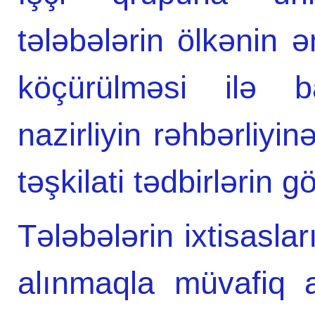
tələbələrin ölkənin ə
köçürülməsi ilə ba
nazirliyin rəhbərliyi
təşkilati tədbirlərin g
Tələbələrin ixtisaslar
alınmaqla müvafiq a