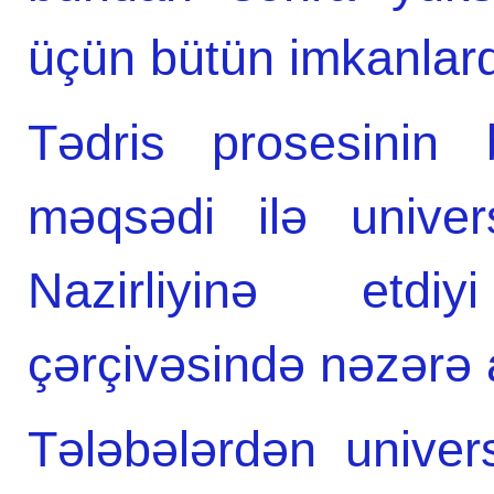
üçün bütün imkanlard
Tədris prosesinin 
məqsədi ilə univers
Nazirliyinə etdi
çərçivəsində nəzərə 
Tələbələrdən univers