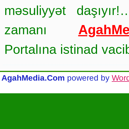
məsuliyyət daşıyır!
AgahMe
zamanı
Portalına istinad vac
AgahMedia.Com
powered by
Wor