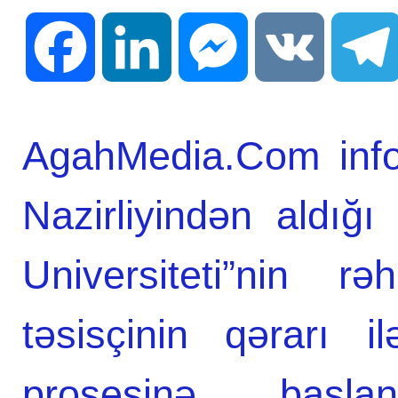
Facebook
LinkedIn
Messenger
VK
AgahMedia.Com infor
Nazirliyindən aldığ
Universiteti”nin r
təsisçinin qərarı i
prosesinə başla