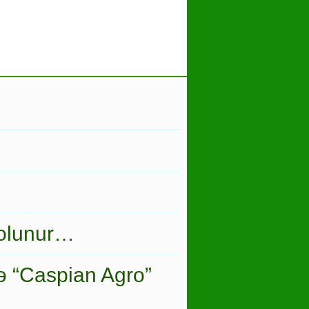
 olunur…
ə “Caspian Agro”