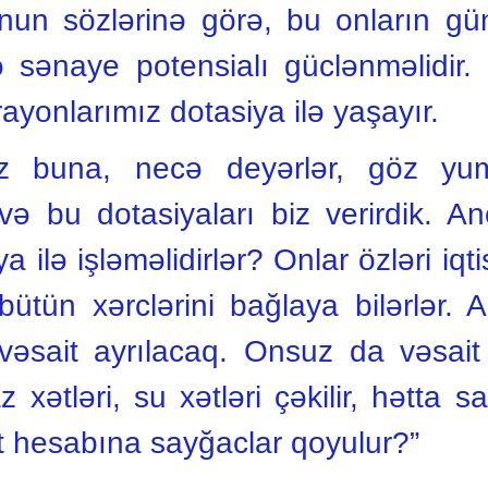
un sözlərinə görə, bu onların gündə
ə sənaye potensialı güclənməlidir.
ayonlarımız dotasiya ilə yaşayır.
biz buna, necə deyərlər, göz yu
i və bu dotasiyaları biz verirdik.
a ilə işləməlidirlər? Onlar özləri i
 bütün xərclərini bağlaya bilərlər. 
əsait ayrılacaq. Onsuz da vəsait a
 xətləri, su xətləri çəkilir, hətta 
t hesabına sayğaclar qoyulur?”