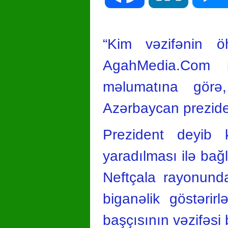
“Kim vəzifənin öh
AgahMedia.Com i
məlumatına görə,
Azərbaycan preziden
Prezident deyib 
yaradılması ilə bağlı
Neftçala rayonunda
biganəlik göstəri
başçısının vəzifəsi 