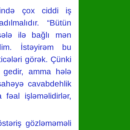
tində çox ciddi iş
adılmalıdır. “Bütün
sələ ilə bağlı mən
şdim. İstəyirəm bu
ticələri görək. Çünki
ər gedir, amma hələ
 sahəyə cavabdehlik
fəal işləməlidirlər,
östəriş gözləməməli