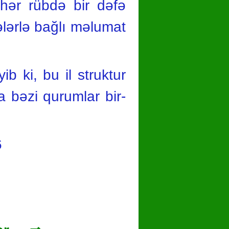
 hər rübdə bir dəfə
sələrlə bağlı məlumat
b ki, bu il struktur
da bəzi qurumlar bir-
.
6