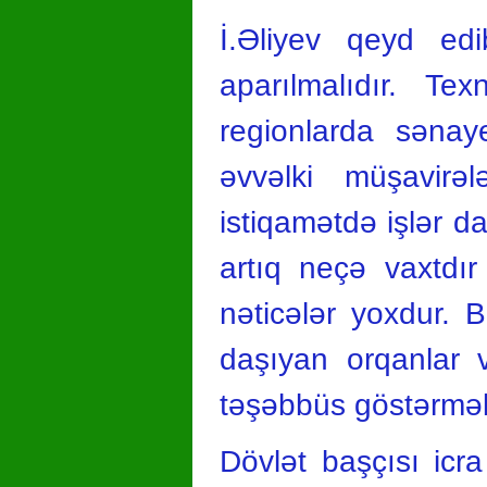
İ.Əliyev qeyd edi
aparılmalıdır. Tex
regionlarda sənay
əvvəlki müşavirəl
istiqamətdə işlər da
artıq neçə vaxtdır
nəticələr yoxdur. 
daşıyan orqanlar və
təşəbbüs göstərməli
Dövlət başçısı icr