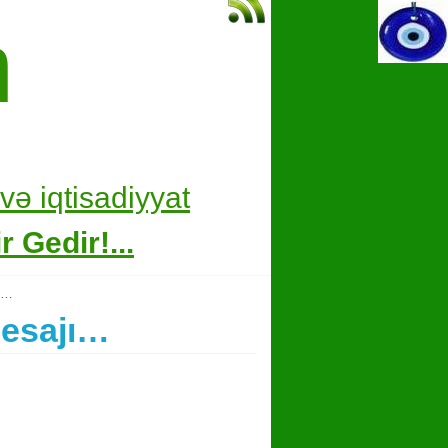
m
və i
qtisadiyyat
 Gedir!...
jı…
mesajı…
hare