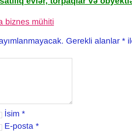
satılıq evlər, torpaqlar və obyektlə
 biznes mühiti
yayımlanmayacak.
Gerekli alanlar
*
i
İsim
*
E-posta
*