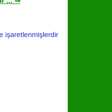
r ... ⇒
le işaretlenmişlerdir