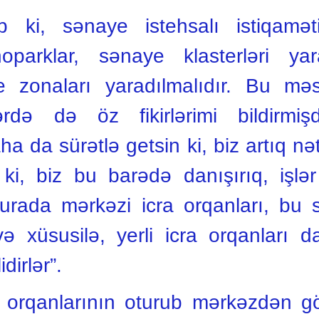
b ki, sənaye istehsalı istiqamə
noparklar, sənaye klasterləri yar
e zonaları yaradılmalıdır. Bu mə
ərdə də öz fikirlərimi bildirmi
ha da sürətlə getsin ki, biz artıq nə
 ki, biz bu barədə danışırıq, işl
Burada mərkəzi icra orqanları, bu
 xüsusilə, yerli icra orqanları da 
dirlər”.
a orqanlarının oturub mərkəzdən g