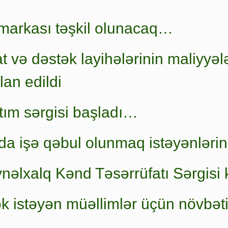
markası təşkil olunacaq…
t və dəstək layihələrinin maliyyələ
an edildi
nıtım sərgisi başladı…
a işə qəbul olunmaq istəyənlərin
nəlxalq Kənd Təsərrüfatı Sərgisi 
ək istəyən müəllimlər üçün növbət
…