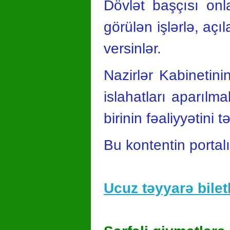
Dövlət başçısı onl
görülən işlərlə, açı
versinlər.
Nazirlər Kabinetini
islahatları aparılma
birinin fəaliyyətini
Bu kontentin portal
Ucuz təyyarə biletl