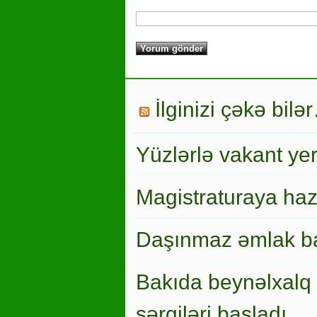
İlginizi çəkə bilə
Yüzlərlə vakant ye
Magistraturaya haz
Daşınmaz əmlak ba
Bakıda beynəlxalq 
sərgiləri başladı…