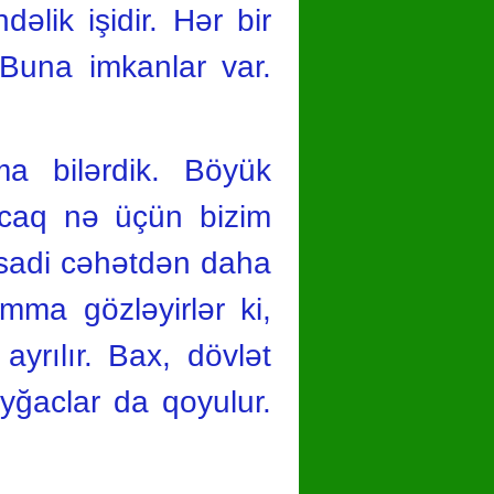
lik işidir. Hər bir
 Buna imkanlar var.
ma bilərdik. Böyük
 Ancaq nə üçün bizim
qtisadi cəhətdən daha
Amma gözləyirlər ki,
yrılır. Bax, dövlət
sayğaclar da qoyulur.