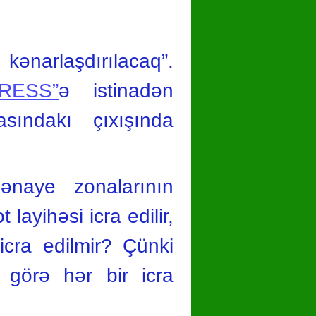
ənarlaşdırılacaq”.
RESS”
ə istinadən
sındakı çıxışında
ənaye zonalarının
 layihəsi icra edilir,
icra edilmir? Çünki
 görə hər bir icra