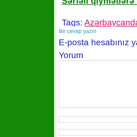
Sərfəli qiymətlərə 
Tags:
Azərbaycanda
Bir cevap yazın
E-posta hesabınız 
Yorum