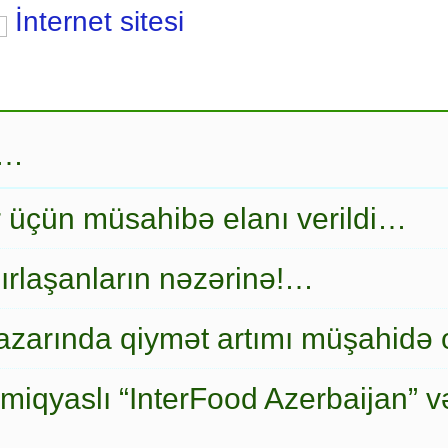
İnternet sitesi
r…
r üçün müsahibə elanı verildi…
ırlaşanların nəzərinə!…
zarında qiymət artımı müşahidə
miqyaslı “InterFood Azerbaijan” v