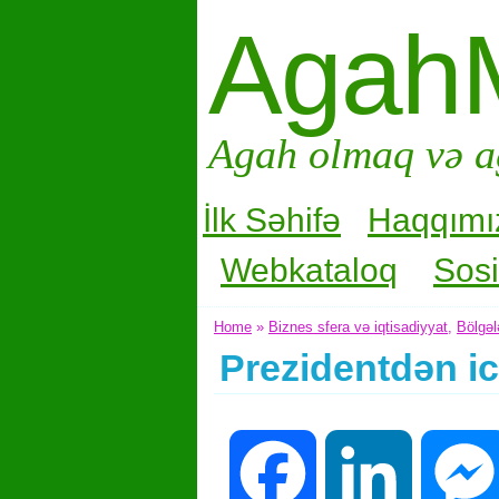
Agah
Agah olmaq və a
İlk Səhifə
Haqqımı
Webkataloq
Sosi
Home
»
Biznes sfera və iqtisadiyyat
,
Bölgəl
Prezidentdən ic
Facebook
LinkedIn