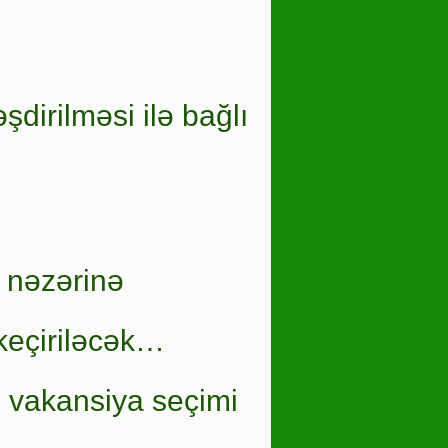
şdirilməsi ilə bağlı
 nəzərinə
keçiriləcək…
i vakansiya seçimi