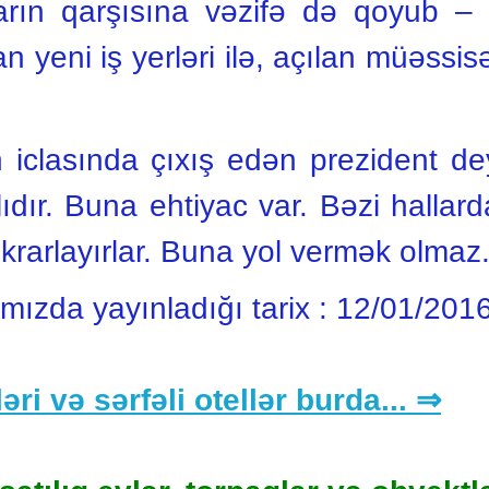
arın qarşısına vəzifə də qoyub –
lan yeni iş yerləri ilə, açılan müəssi
n iclasında çıxış edən prezident deyi
lıdır. Buna ehtiyac var. Bəzi hallar
 təkrarlayırlar. Buna yol vermək olmaz
ımızda yayınladığı tarix :
12/01/201
əri və sərfəli otellər burda... ⇒