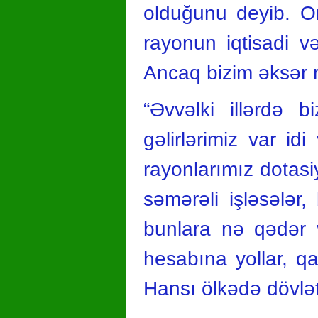
olduğunu deyib. On
rayonun iqtisadi v
Ancaq bizim əksər r
“Əvvəlki illərdə 
gəlirlərimiz var id
rayonlarımız dotasiy
səmərəli işləsələr,
bunlara nə qədər v
hesabına yollar, qaz
Hansı ölkədə dövlə