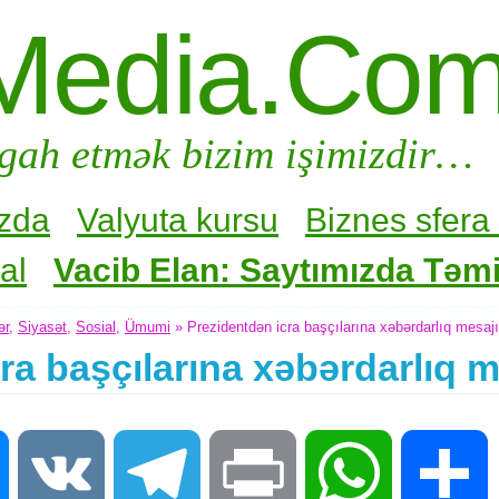
Media.Co
gah etmək bizim işimizdir…
zda
Valyuta kursu
Biznes sfera 
al
Vacib Elan: Saytımızda Təmir
ər
,
Siyasət
,
Sosial
,
Ümumi
» Prezidentdən icra başçılarına xəbərdarlıq mesa
ra başçılarına xəbərdarlıq 
Messenger
VK
Telegram
Print
WhatsApp
S