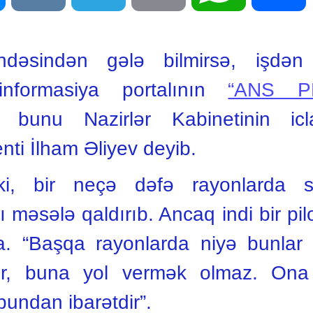
dəsindən gələ bilmirsə, işdən k
nformasiya portalının
“ANS P
 bunu Nazirlər Kabinetinin icla
ti İlham Əliyev deyib.
ki, bir neçə dəfə rayonlarda s
 məsələ qaldırıb. Ancaq indi bir pilot
. “Başqa rayonlarda niyə bunlar 
rlər, buna yol vermək olmaz. Ona
bundan ibarətdir”.