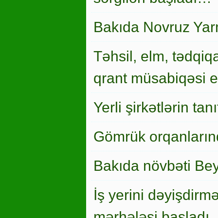
Bakıda Novruz Yar
Təhsil, elm, tədqiqa
qrant müsabiqəsi el
Yerli şirkətlərin ta
Gömrük orqanlarınd
Bakıda növbəti Bey
İş yerini dəyişdirm
mərhələsi başladı