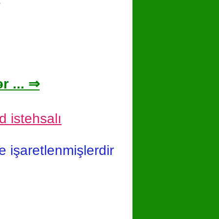
6
r ... ⇒
d istehsalı
le işaretlenmişlerdir