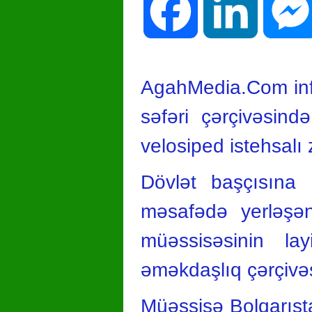
Facebook
LinkedIn
AgahMedia.Com info
səfəri çərçivəsin
velosiped istehsalı 
Dövlət başçısına 
məsafədə yerləşən
müəssisəsinin la
əməkdaşlıq çərçivəs
Müəssisə Bolqarısta