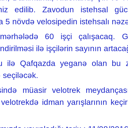
chiz edilib. Zavodun istehsal g
a 5 növdə velosipedin istehsalı nəzə
 mərhələdə 60 işçi çalışacaq. 
ndirilməsi ilə işçilərin sayının artac
turu ilə Qafqazda yeganə olan bu 
ə seçiləcək.
sində müasir velotrek meydanças
velotrekdə idman yarışlarının keçi