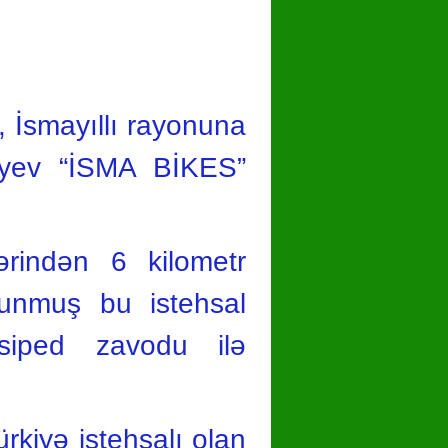
hare
 İsmayıllı rayonuna
liyev “İSMA BİKES”
ərindən 6 kilometr
lunmuş bu istehsal
osiped zavodu ilə
rkiyə istehsalı olan