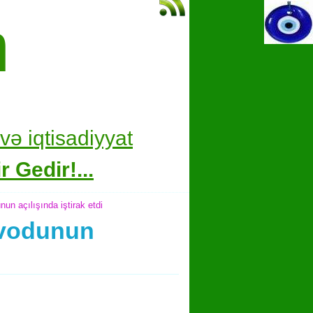
m
və i
qtisadiyyat
 Gedir!...
un açılışında iştirak etdi
zavodunun