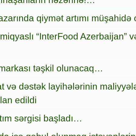
zarında qiymət artımı müşahidə
miqyaslı “InterFood Azerbaijan” v
markası təşkil olunacaq…
t və dəstək layihələrinin maliyyələ
an edildi
nıtım sərgisi başladı…