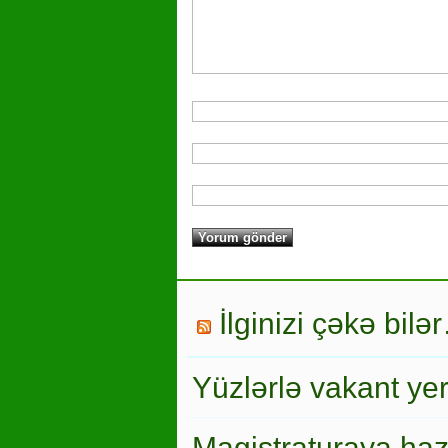
İlginizi çəkə bilə
Yüzlərlə vakant ye
Magistraturaya haz