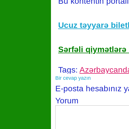
Bu kontentin portal
Ucuz təyyarə biletl
Sərfəli qiymətlərə 
Tags:
Azərbaycanda
Bir cevap yazın
E-posta hesabınız 
Yorum