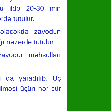
ücü ildə 20-30 min
rdə tutulur.
Gələcəkdə zavodun
ağı nəzərdə tutulur.
zavodun məhsulları
ı da yaradılıb. Üç
rilməsi üçün hər cür