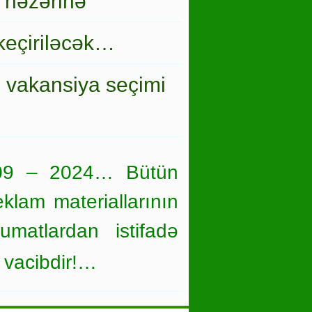
 nəzərinə
keçiriləcək…
i vakansiya seçimi
09 – 2024… Bütün
eklam materiallarının
umatlardan istifadə
 vacibdir!…