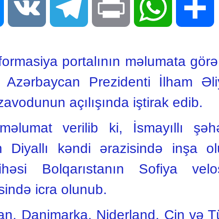
Messenger
VK
Telegram
Print
WhatsApp
S
rmasiya portalının məlumata görə,
də Azərbaycan Prezidenti İlham Ə
zavodunun açılışında iştirak edib.
məlumat verilib ki, İsmayıllı şəh
 Diyallı kəndi ərazisində inşa o
yihəsi Bolqarıstanın Sofiya vel
ində icra olunub.
n, Danimarka, Niderland, Çin və Tü