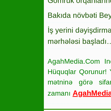
Gömrük orqanlarınd
Bakıda növbəti Bey
İş yerini dəyişdirm
mərhələsi başladı
AgahMedia.Com In
Hüquqlar Qorunur! Ya
mətninə görə sifar
AgahMedi
zamanı