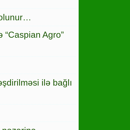
 olunur…
ə “Caspian Agro”
şdirilməsi ilə bağlı