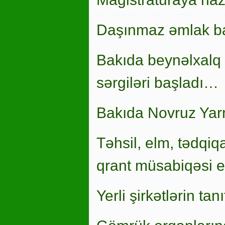
Daşınmaz əmlak ba
Bakıda beynəlxalq 
sərgiləri başladı…
Bakıda Novruz Yar
Təhsil, elm, tədqiqa
qrant müsabiqəsi el
Yerli şirkətlərin ta