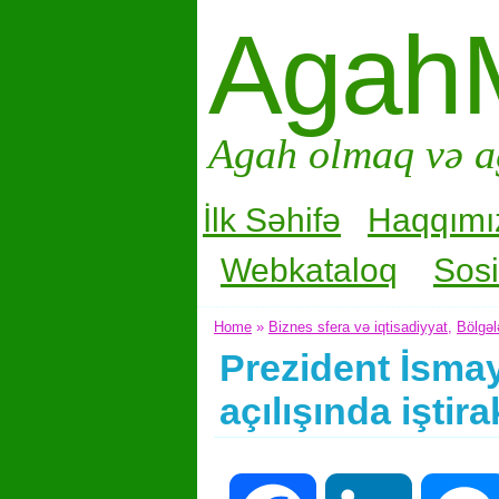
Agah
Agah olmaq və a
İlk Səhifə
Haqqımı
Webkataloq
Sosi
Home
»
Biznes sfera və iqtisadiyyat
,
Bölgəl
Prezident İsmay
açılışında iştira