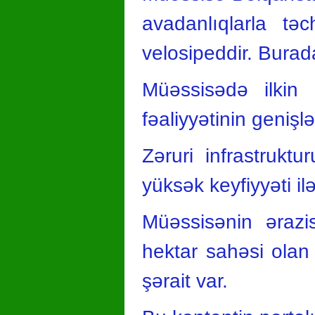
avadanlıqlarla tə
velosipeddir. Burad
Müəssisədə ilkin
fəaliyyətinin genişlə
Zəruri infrastruk
yüksək keyfiyyəti il
Müəssisənin ərazi
hektar sahəsi olan 
şərait var.