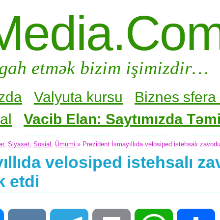
Media.Co
gah etmək bizim işimizdir…
zda
Valyuta kursu
Biznes sfera 
al
Vacib Elan: Saytımızda Təmir
ər
,
Siyasət
,
Sosial
,
Ümumi
» Prezident İsmayıllıda velosiped istehsalı zavodun
ıllıda velosiped istehsalı 
k etdi