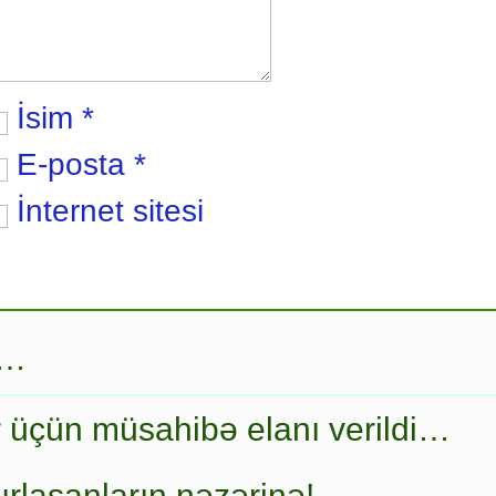
İsim
*
E-posta
*
İnternet sitesi
r…
r üçün müsahibə elanı verildi…
ırlaşanların nəzərinə!…