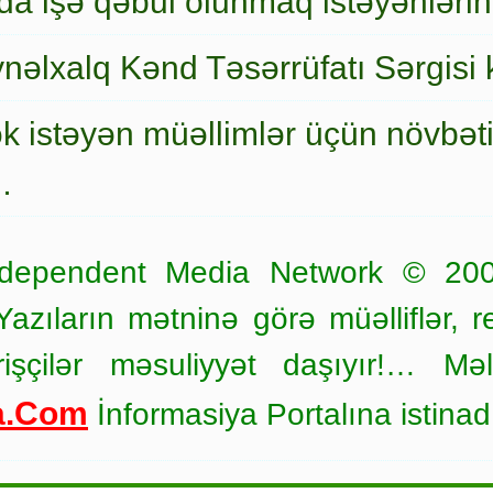
a işə qəbul olunmaq istəyənlərin
nəlxalq Kənd Təsərrüfatı Sərgisi 
ək istəyən müəllimlər üçün növbət
…
dependent Media Network © 20
zıların mətninə görə müəlliflər, r
işçilər məsuliyyət daşıyır!… Məl
a.Com
İnformasiya Portalına istinad