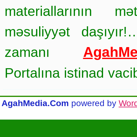
materiallarının mə
məsuliyyət daşıyır!
AgahMe
zamanı
Portalına istinad vac
AgahMedia.Com
powered by
Wor