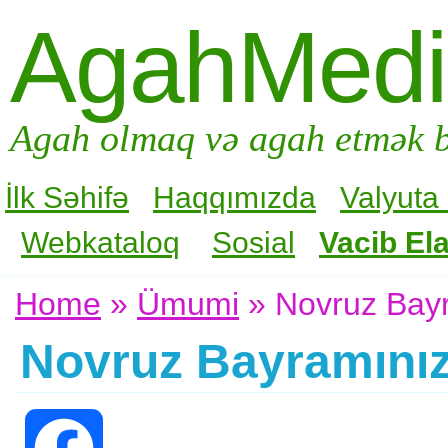
AgahMed
Agah olmaq və agah etmək b
İlk Səhifə
Haqqımızda
Valyuta
Webkataloq
Sosial
Vacib Ela
Home
»
Ümumi
» Novruz Bay
Novruz Bayramını