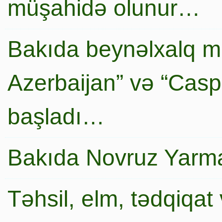
müşahidə olunur…
Bakıda beynəlxalq mi
Azerbaijan” və “Caspi
başladı…
Bakıda Novruz Yarma
Təhsil, elm, tədqiqat 