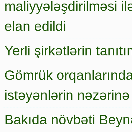
maliyyələşdirilməsi i
elan edildi
Yerli şirkətlərin tanı
Gömrük orqanlarında
istəyənlərin nəzərinə
Bakıda növbəti Beynə