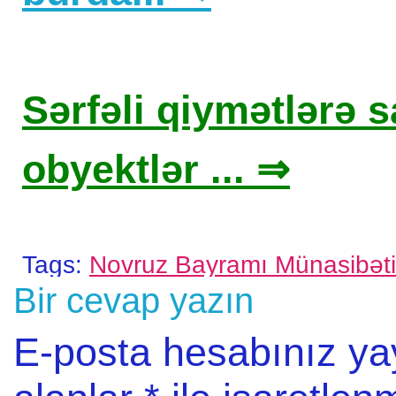
Sərfəli qiymətlərə sa
obyektlər ... ⇒
Tags:
Novruz Bayramı Münasibəti
Bir cevap yazın
E-posta hesabınız y