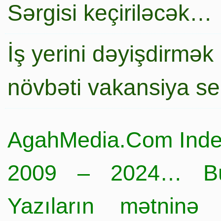
Sərgisi keçiriləcək…
İş yerini dəyişdirmək
növbəti vakansiya s
AgahMedia.Com Inde
2009 – 2024… Büt
Yazıların mətninə 