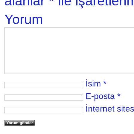
alanlar
*
ile işaretlenm
Yorum
İsim
*
E-posta
*
İnternet sites