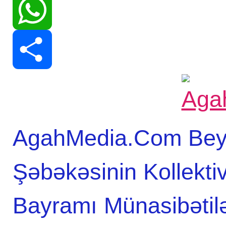
Print
WhatsApp
Share
AgahMedia.Com Beyn
Şəbəkəsinin Kollekt
Bayramı Münasibətil