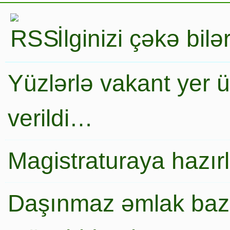
İlginizi çəkə bil
Yüzlərlə vakant yer 
verildi…
Magistraturaya hazır
Daşınmaz əmlak baza