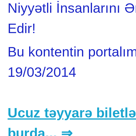
Niyyətli İnsanlarını 
Edir!
Bu kontentin portalım
19/03/2014
Ucuz təyyarə biletlər
burda... ⇒