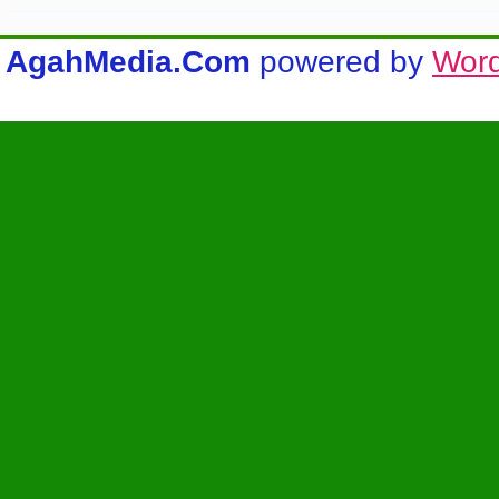
AgahMedia.Com
powered by
Wor