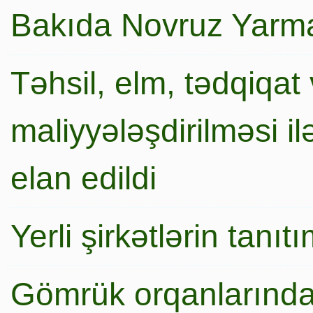
Bakıda Novruz Yarma
Təhsil, elm, tədqiqat 
maliyyələşdirilməsi i
elan edildi
Yerli şirkətlərin tanı
Gömrük orqanlarında