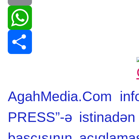
Print
WhatsApp
Share
AgahMedia.Com info
PRESS”-ə istinadən
başçısının açıqlama