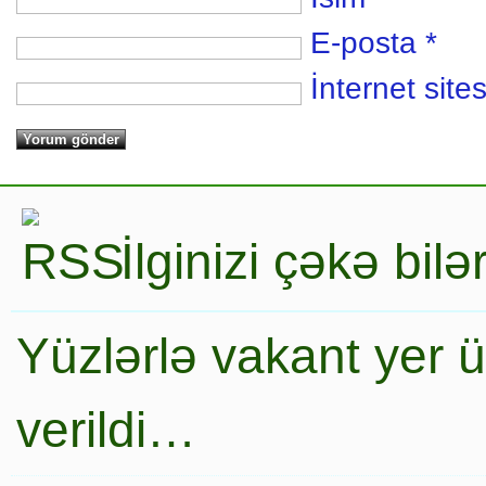
E-posta
*
İnternet sites
İlginizi çəkə bil
Yüzlərlə vakant yer 
verildi…