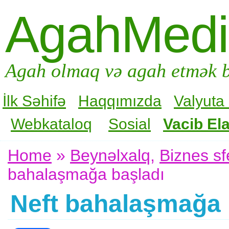
AgahMed
Agah olmaq və agah etmək b
İlk Səhifə
Haqqımızda
Valyuta
Webkataloq
Sosial
Vacib Ela
Home
»
Beynəlxalq
,
Biznes sf
bahalaşmağa başladı
Neft bahalaşmağa 