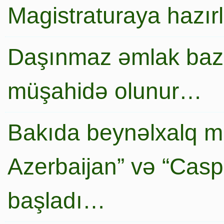
Magistraturaya hazır
Daşınmaz əmlak baza
müşahidə olunur…
Bakıda beynəlxalq mi
Azerbaijan” və “Caspi
başladı…