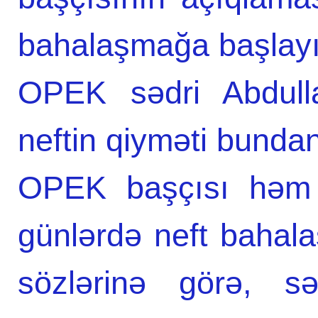
bahalaşmağa başlayı
OPEK sədri Abdulla 
neftin qiyməti bund
OPEK başçısı həm 
günlərdə neft baha
sözlərinə görə, s