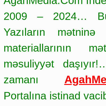
AgahMedia.Com Inde
2009 – 2024… Büt
Yazıların mətninə 
materiallarının mə
məsuliyyət daşıyır!
AgahMe
zamanı
Portalına istinad vac