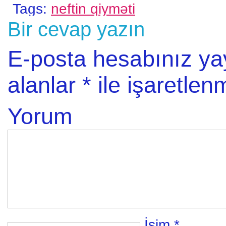
Tags:
neftin qiyməti
Bir cevap yazın
E-posta hesabınız y
alanlar
*
ile işaretlenm
Yorum
İsim
*