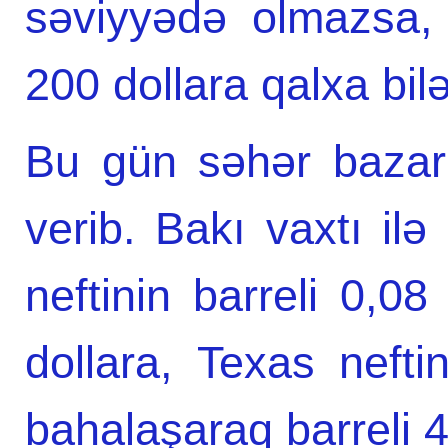
səviyyədə olmazsa, ü
200 dollara qalxa bilə
Bu gün səhər bazar
verib. Bakı vaxtı il
neftinin barreli 0,0
dollara, Texas neftin
bahalaşaraq barreli 4