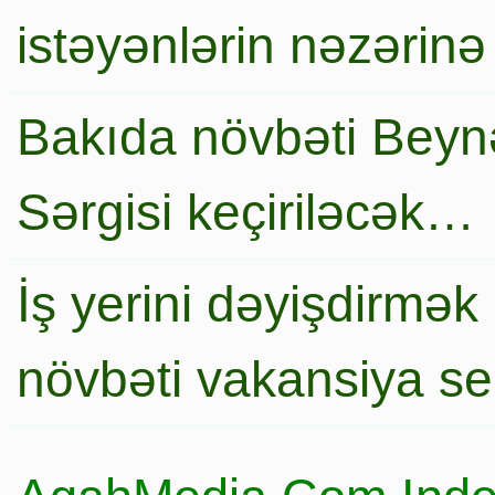
istəyənlərin nəzərinə
Bakıda növbəti Beynə
Sərgisi keçiriləcək…
İş yerini dəyişdirmək
növbəti vakansiya s