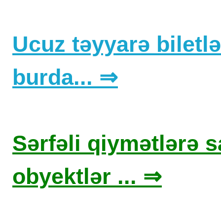
Ucuz təyyarə biletlər
burda... ⇒
Sərfəli qiymətlərə sa
obyektlər ... ⇒