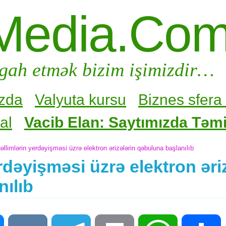
Media.Co
gah etmək bizim işimizdir…
zda
Valyuta kursu
Biznes sfera 
al
Vacib Elan: Saytımızda Təmir
llimlərin yerdəyişməsi üzrə elektron ərizələrin qəbuluna başlanılıb
rdəyişməsi üzrə elektron əri
ılıb