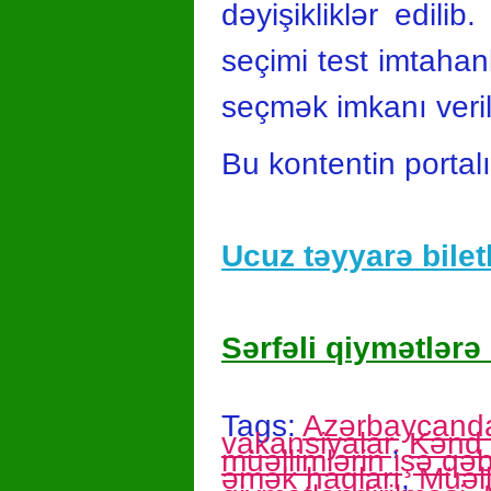
dəyişikliklər edili
seçimi test imtahan
seçmək imkanı veril
Bu kontentin portal
Ucuz təyyarə biletl
Sərfəli qiymətlərə 
Tags:
Azərbaycanda 
vakansiyalar
,
Kənd 
müəllimlərin işə q
əmək haqları
,
Müəll