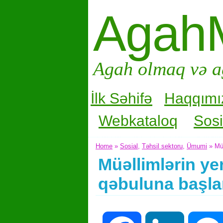
Agah
Agah olmaq və a
İlk Səhifə
Haqqımı
Webkataloq
Sosi
Home
»
Sosial
,
Təhsil sektoru
,
Ümumi
» Müə
Müəllimlərin ye
qəbuluna başlan