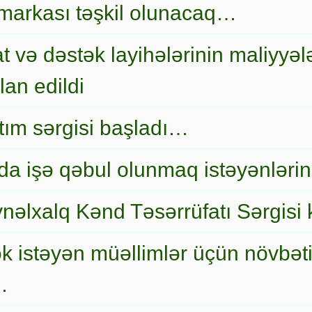
markası təşkil olunacaq…
t və dəstək layihələrinin maliyyələ
an edildi
nıtım sərgisi başladı…
a işə qəbul olunmaq istəyənlərin
nəlxalq Kənd Təsərrüfatı Sərgisi 
ək istəyən müəllimlər üçün növbət
…