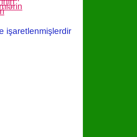
inin
imlərin
ri
le işaretlenmişlerdir