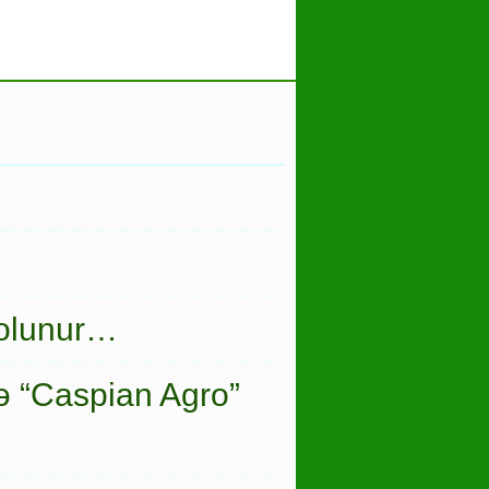
 olunur…
ə “Caspian Agro”