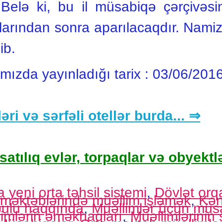
b. Belə ki, bu il müsabiqə çərçivəs
larından sonra aparılacaqdır. Nami
ib.
ımızda yayınladığı tarix :
03/06/201
əri və sərfəli otellər burda... ⇒
satılıq evlər, torpaqlar və obyektlə
yeni orta təhsil sistemi
,
Dövlət orq
məktəblərində müəllim işləmək
,
Kən
əbulu haqqında
,
Müəllimlər üçün müs
imlərin əməkhaqları
,
Müəllimlərinin