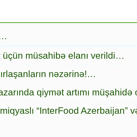
r…
r üçün müsahibə elanı verildi…
ırlaşanların nəzərinə!…
zarında qiymət artımı müşahidə
miqyaslı “InterFood Azerbaijan” v