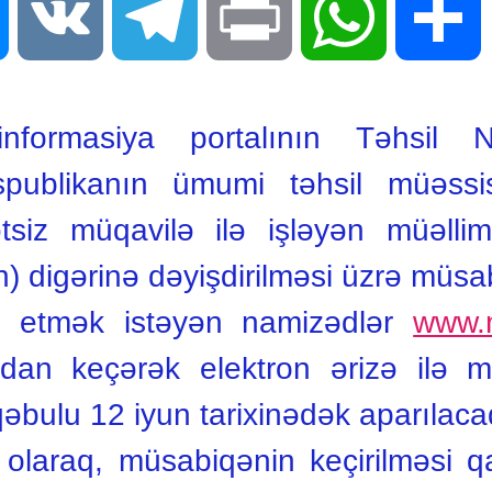
Messenger
VK
Telegram
Print
WhatsApp
S
formasiya portalının Təhsil Naz
spublikanın ümumi təhsil müəssi
tsiz müqavilə ilə işləyən müəlliml
 digərinə dəyişdirilməsi üzrə müsabi
k etmək istəyən namizədlər
www.
dan keçərək elektron ərizə ilə mür
qəbulu 12 iyun tarixinədək aparılaca
i olaraq, müsabiqənin keçirilməsi q