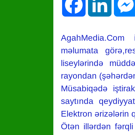
Facebook
LinkedIn
AgahMedia.Com in
məlumata görə,re
liseylərində müddə
rayondan (şəhərdən)
Müsabiqədə iştira
saytında qeydiyyat
Elektron ərizələrin 
Ötən illərdən fərql