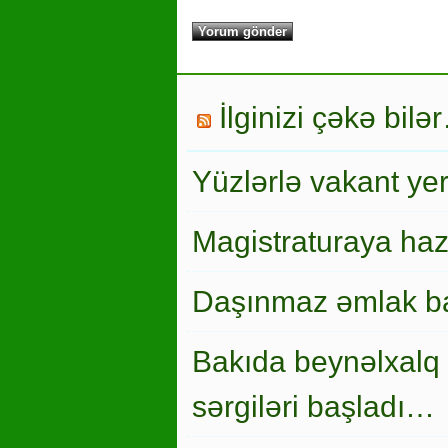
İlginizi çəkə bilə
Yüzlərlə vakant ye
Magistraturaya haz
Daşınmaz əmlak ba
Bakıda beynəlxalq 
sərgiləri başladı…