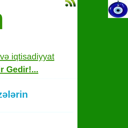
m
və i
qtisadiyyat
 Gedir!...
zələrin