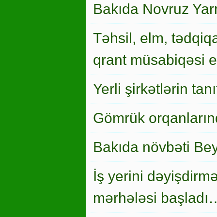
Bakıda Novruz Yar
Təhsil, elm, tədqiqa
qrant müsabiqəsi el
Yerli şirkətlərin ta
Gömrük orqanlarınd
Bakıda növbəti Bey
İş yerini dəyişdirm
mərhələsi başladı