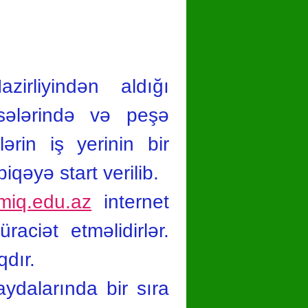
hare
irliyindən aldığı
sələrində və peşə
ərin iş yerinin bir
qəyə start verilib.
miq.edu.az
internet
aciət etməlidirlər.
qdır.
aydalarında bir sıra