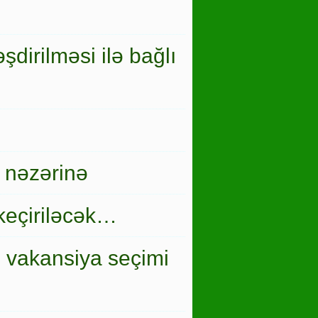
şdirilməsi ilə bağlı
 nəzərinə
keçiriləcək…
i vakansiya seçimi