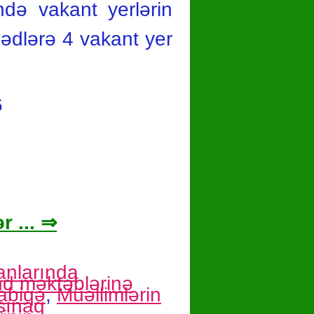
ində vakant yerlərin
zədlərə 4 vakant yer
6
r ... ⇒
anlarında
d məktəblərinə
abiqə
,
Müəllimlərin
 sınaq