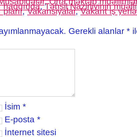
Müsabiqələr
,
Orta məktəb müəllimlər
sı haqqında
,
Təhsil Nazirliyinin müəll
ı planı
,
Vakansiyalar
,
Vakant iş yerlə
yayımlanmayacak.
Gerekli alanlar
*
i
İsim
*
E-posta
*
İnternet sitesi