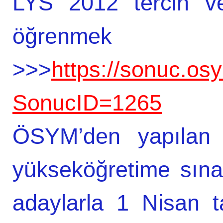
LYS 2012 tercih ve
öğrenmek iç
>>>
https://sonuc.os
SonucID=1265
ÖSYM’den yapılan y
yükseköğretime sına
adaylarla 1 Nisan 