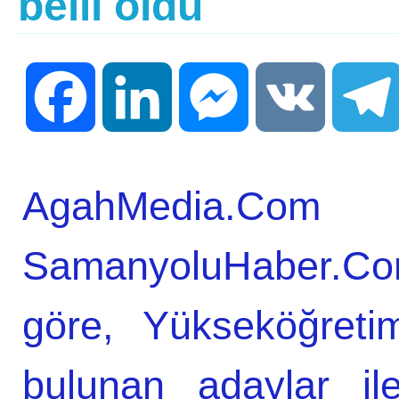
belli oldu
Facebook
LinkedIn
Messenger
VK
AgahMedia.
SamanyoluHaber.Co
göre, Yükseköğreti
bulunan adaylar il