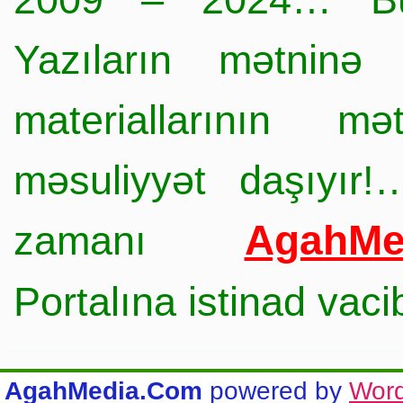
Yazıların mətninə 
materiallarının mə
məsuliyyət daşıyır!
AgahMe
zamanı
Portalına istinad vac
AgahMedia.Com
powered by
Wor