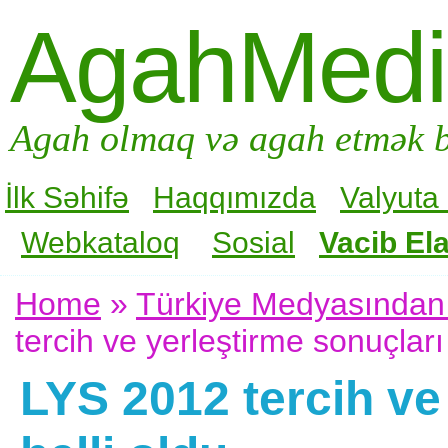
AgahMed
Agah olmaq və agah etmək b
İlk Səhifə
Haqqımızda
Valyuta
Webkataloq
Sosial
Vacib Ela
Home
»
Türkiye Medyasından 
tercih ve yerleştirme sonuçları 
LYS 2012 tercih ve