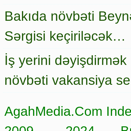
Bakıda növbəti Beynə
Sərgisi keçiriləcək…
İş yerini dəyişdirmək
növbəti vakansiya s
AgahMedia.Com Inde
2009 – 2024… Büt