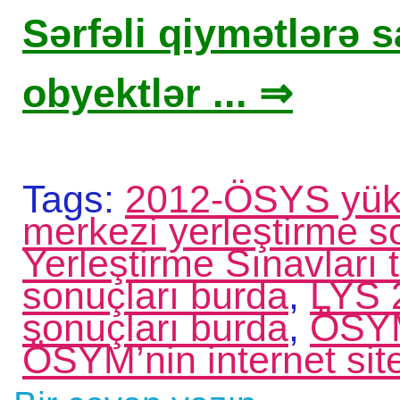
Sərfəli qiymətlərə sa
obyektlər ... ⇒
Tags:
2012-ÖSYS yüks
merkezi yerleştirme s
Yerleştirme Sınavları 
sonuçları burda
,
LYS 2
sonuçları burda
,
ÖSY
ÖSYM’nin internet sit