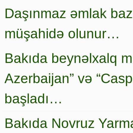
Daşınmaz əmlak baza
müşahidə olunur…
Bakıda beynəlxalq mi
Azerbaijan” və “Caspi
başladı…
Bakıda Novruz Yarma