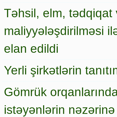
Təhsil, elm, tədqiqat 
maliyyələşdirilməsi i
elan edildi
Yerli şirkətlərin tanı
Gömrük orqanlarında
istəyənlərin nəzərinə