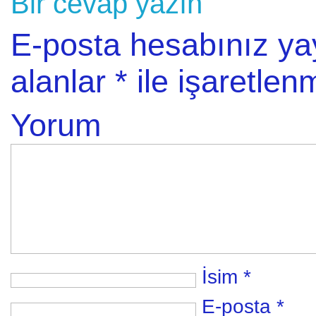
Bir cevap yazın
E-posta hesabınız y
alanlar
*
ile işaretlenm
Yorum
İsim
*
E-posta
*