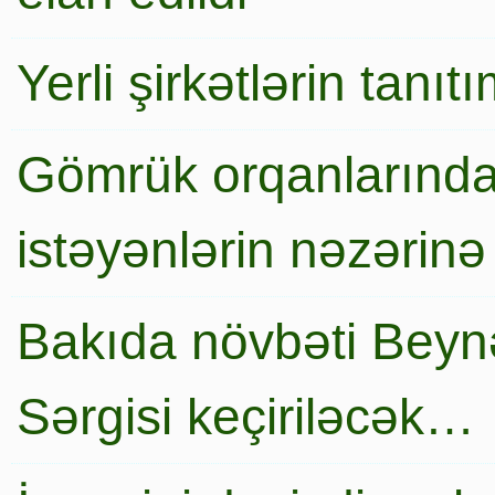
Yerli şirkətlərin tanı
Gömrük orqanlarında
istəyənlərin nəzərinə
Bakıda növbəti Beynə
Sərgisi keçiriləcək…