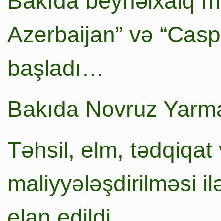
Bakıda beynəlxalq mi
Azerbaijan” və “Caspi
başladı…
Bakıda Novruz Yarma
Təhsil, elm, tədqiqat 
maliyyələşdirilməsi i
elan edildi