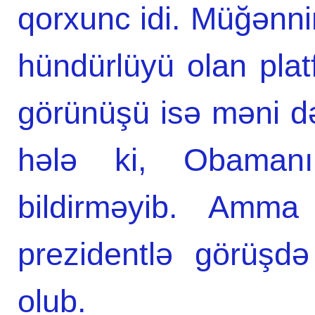
qorxunc idi. Müğənni
hündürlüyü olan plat
görünüşü isə məni də
hələ ki, Obamanın
bildirməyib. Amma
prezidentlə görüşd
olub.