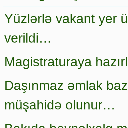
Yüzlərlə vakant yer 
verildi…
Magistraturaya hazır
Daşınmaz əmlak baza
müşahidə olunur…