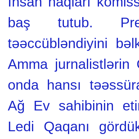
İnsan haqları komiss
baş tutub. Prez
təəccübləndiyini bəl
Amma jurnalistləri
onda hansı təəssüra
Ağ Ev sahibinin et
Ledi Qaqanı gördü