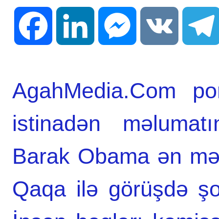
Facebook
LinkedIn
Messenger
VK
AgahMedia.Com port
istinadən məlumatı
Barak Obama ən məşh
Qaqa ilə görüşdə ş