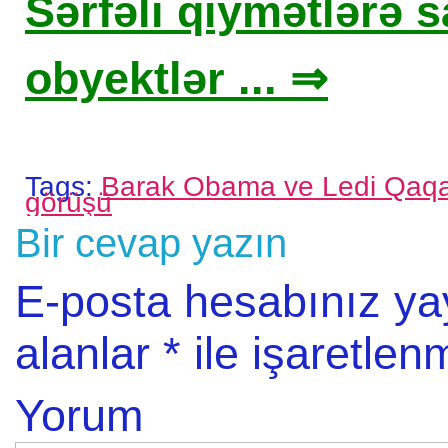
Sərfəli qiymətlərə sa
obyektlər ... ⇒
Tags:
Barak Obama ve Ledi Qaq
görüşü
Bir cevap yazın
E-posta hesabınız y
alanlar
*
ile işaretlenm
Yorum