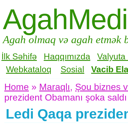
AgahMed
Agah olmaq və agah etmək b
İlk Səhifə
Haqqımızda
Valyuta
Webkataloq
Sosial
Vacib Ela
Home
»
Maraqlı
,
Şou biznes 
prezident Obamanı şoka saldı
Ledi Qaqa prezide