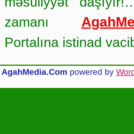
məsuliyyət daşıyır!
AgahMe
zamanı
Portalına istinad vac
AgahMedia.Com
powered by
Wor