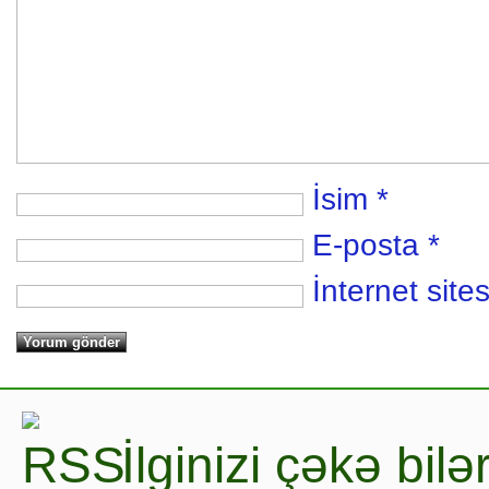
İsim
*
E-posta
*
İnternet sites
İlginizi çəkə bil