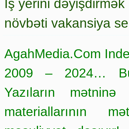
İş yerini dəyişdirmək
növbəti vakansiya s
AgahMedia.Com Inde
2009 – 2024… Büt
Yazıların mətninə 
materiallarının mə