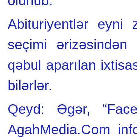
olunub.
Abituriyentlər eyni
seçimi ərizəsindən 
qəbul aparılan ixtisas
bilərlər.
Qeyd: Əgər, “Facebo
AgahMedia.Com info