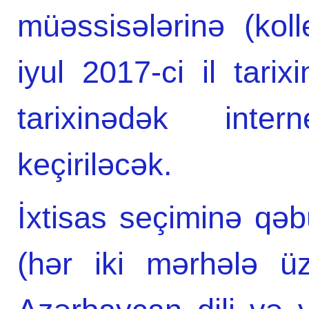
müəssisələrinə (koll
iyul 2017-ci il tari
tarixinədək inter
keçiriləcək.
İxtisas seçiminə qəb
(hər iki mərhələ ü