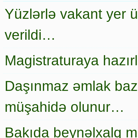
Yüzlərlə vakant yer 
verildi…
Magistraturaya hazır
Daşınmaz əmlak baza
müşahidə olunur…
Bakıda beynəlxalq mi