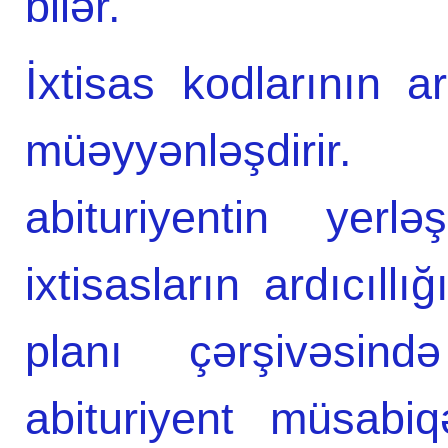
bilər.
İxtisas kodlarının ar
müəyyənləşdiri
abituriyentin yerl
ixtisasların ardıcıll
planı çərşivəsind
abituriyent müsabiq