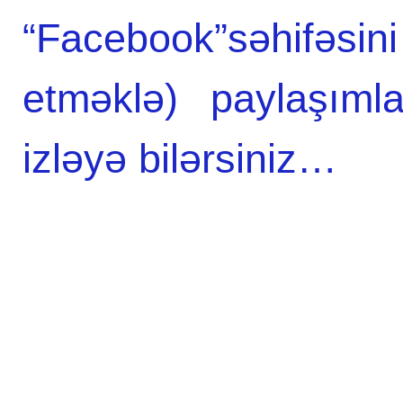
“Facebook”səhifə
etməklə) paylaşıml
izləyə bilərsiniz…