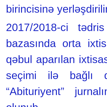
birincisinə yerləşdirili
2017/2018-ci tədri
bazasında orta ixtis
qəbul aparılan ixtisas
seçimi ilə bağlı d
“Abituriyent” jurn