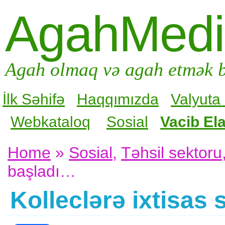
AgahMed
Agah olmaq və agah etmək b
İlk Səhifə
Haqqımızda
Valyuta
Webkataloq
Sosial
Vacib Ela
Home
»
Sosial
,
Təhsil sektoru
başladı…
Kolleclərə ixtisas