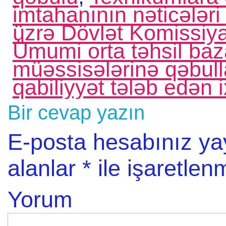
imtahanının nəticələri
üzrə Dövlət Komissiy
Ümumi orta təhsil baza
müəssisələrinə qəbull
qabiliyyət tələb edən i
Bir cevap yazın
E-posta hesabınız y
alanlar
*
ile işaretlenm
Yorum