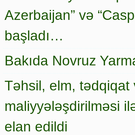
Azerbaijan” və “Caspi
başladı…
Bakıda Novruz Yarma
Təhsil, elm, tədqiqat 
maliyyələşdirilməsi i
elan edildi