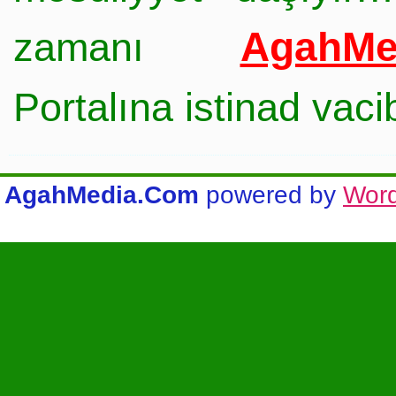
AgahMe
zamanı
Portalına istinad vac
AgahMedia.Com
powered by
Wor