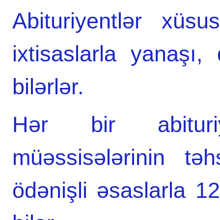
Abituriyentlər xüsu
ixtisaslarla yanaşı,
bilərlər.
Hər bir abituri
müəssisələrinin tə
ödənişli əsaslarla 1