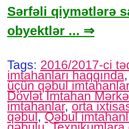
Sərfəli qiymətlərə sa
obyektlər ... ⇒
Tags:
2016/2017-ci təd
imtahanları haqqında
üçün qəbul imtahanla
Dövlət İmtahan Mərkə
imtahanlar
,
orta ixtis
qəbul
,
Qəbul imtahanl
qəbulu
,
Texnikumlara 