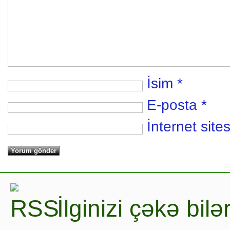
İsim
*
E-posta
*
İnternet sites
İlginizi çəkə bil