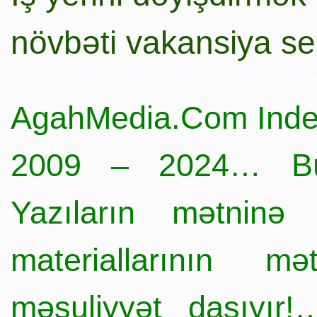
növbəti vakansiya s
AgahMedia.Com Inde
2009 – 2024… Büt
Yazıların mətninə 
materiallarının mə
məsuliyyət daşıyır!