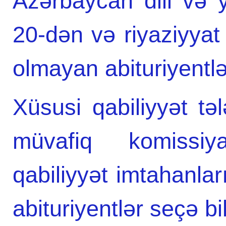
Azərbaycan dili və y
20-dən və riyaziyyat
olmayan abituriyentlər
Xüsusi qabiliyyət təl
müvafiq komissiya
qabiliyyət imtahanla
abituriyentlər seçə bil