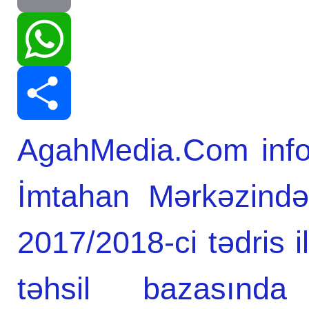
Print
WhatsApp
AgahMedia.Com infor
Share
İmtahan Mərkəzində
2017/2018-ci tədris il
təhsil bazasında