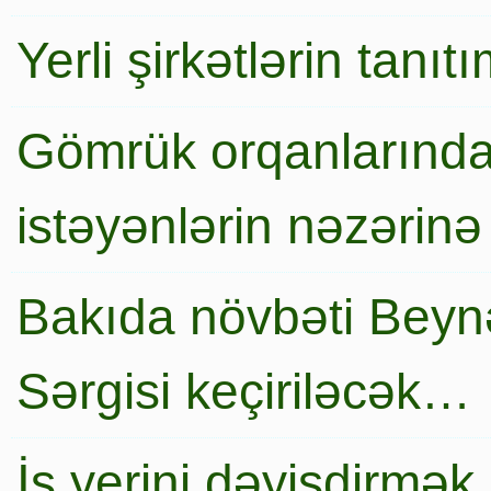
Yerli şirkətlərin tanı
Gömrük orqanlarında
istəyənlərin nəzərinə
Bakıda növbəti Beynə
Sərgisi keçiriləcək…
İş yerini dəyişdirmək