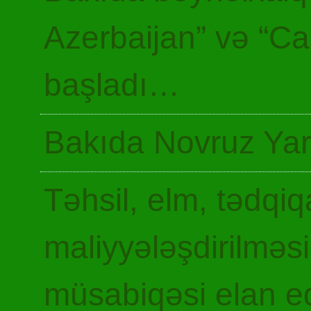
Azerbaijan” və “Ca
başladı…
Bakıda Novruz Yar
Təhsil, elm, tədqiq
maliyyələşdirilməsi
müsabiqəsi elan ed