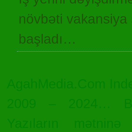
növbəti vakansiya 
başladı…
AgahMedia.Com Inde
2009 – 2024… Bü
Yazıların mətninə 