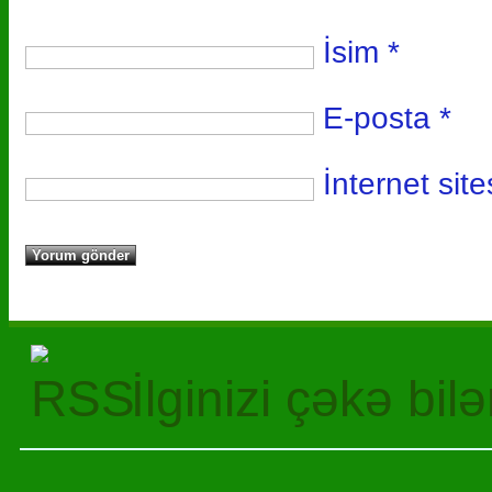
İsim
*
E-posta
*
İnternet site
İlginizi çəkə bil