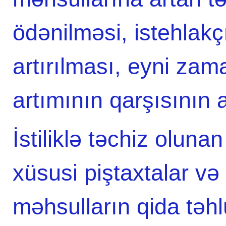
ödənilməsi, istehlakç
artırılması, eyni za
artımının qarşısının 
İstiliklə təchiz oluna
xüsusi piştaxtalar və 
məhsulların qida təhl