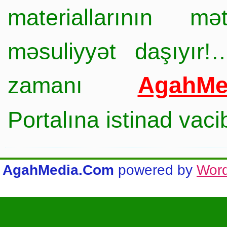
materiallarının mə
məsuliyyət daşıyır!
AgahMe
zamanı
Portalına istinad vac
AgahMedia.Com
powered by
Wor