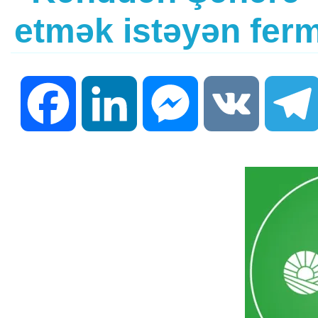
etmək istəyən fer
Facebook
LinkedIn
Messenger
VK