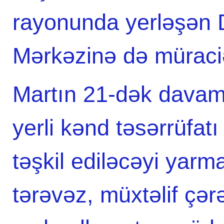
rayonunda yerləşən D
Mərkəzinə də müraciət
Martın 21-dək davam
yerli kənd təsərrüfatı
təşkil ediləcəyi yarm
tərəvəz, müxtəlif çər