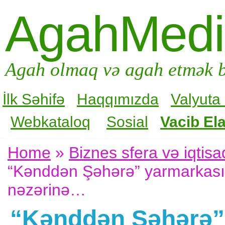
AgahMed
Agah olmaq və agah etmək b
İlk Səhifə
Haqqımızda
Valyuta
Webkataloq
Sosial
Vacib Ela
Home
»
Biznes sfera və iqtisa
“Kənddən Şəhərə” yarmarkasınd
nəzərinə…
“Kənddən Şəhərə” 