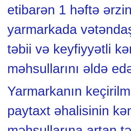
etibarən 1 həftə ərzi
yarmarkada vətəndaşl
təbii və keyfiyyətli k
məhsullarını əldə edə
Yarmarkanın keçiri
paytaxt əhalisinin kə
məhsullarına artan t