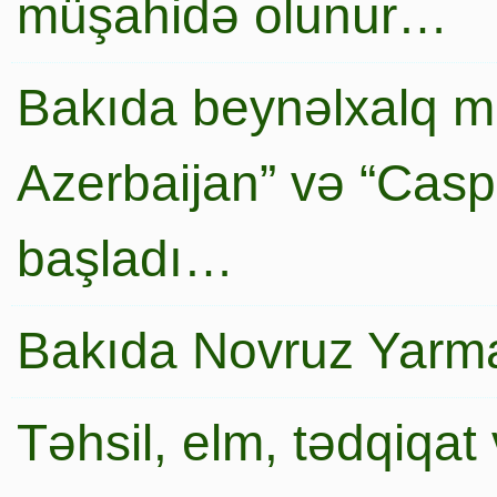
müşahidə olunur…
Bakıda beynəlxalq mi
Azerbaijan” və “Caspi
başladı…
Bakıda Novruz Yarma
Təhsil, elm, tədqiqat 