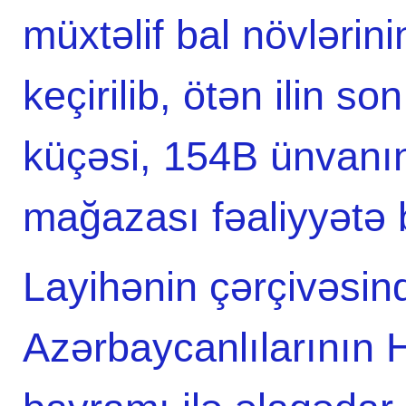
müxtəlif bal növlərin
keçirilib, ötən ilin s
küçəsi, 154B ünvanı
mağazası fəaliyyətə 
Layihənin çərçivəsin
Azərbaycanlılarının 