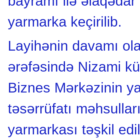
bayramı ilə əlaqədar
yarmarka keçirilib.
Layihənin davamı ol
ərəfəsində Nizami k
Biznes Mərkəzinin y
təsərrüfatı məhsullar
yarmarkası təşkil ed