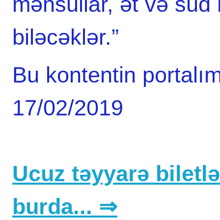
məhsullar, ət və süd 
biləcəklər.”
Bu kontentin portalım
17/02/2019
Ucuz təyyarə biletlər
burda... ⇒