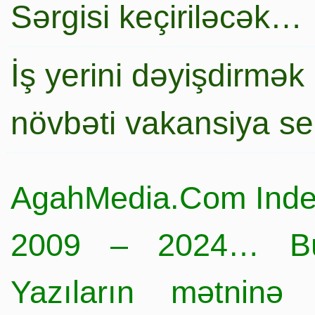
Sərgisi keçiriləcək…
İş yerini dəyişdirmək
növbəti vakansiya s
AgahMedia.Com Inde
2009 – 2024… Büt
Yazıların mətninə 