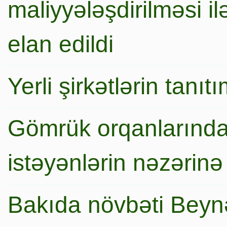
maliyyələşdirilməsi i
elan edildi
Yerli şirkətlərin tanı
Gömrük orqanlarında
istəyənlərin nəzərinə
Bakıda növbəti Beynə