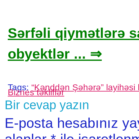
Sərfəli qiymətlərə sa
obyektlər ... ⇒
Tags:
“Kənddən Şəhərə” layihəsi
Biznes təkliflər
Bir cevap yazın
E-posta hesabınız y