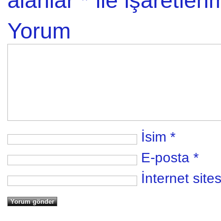
alanlar
*
ile işaretlenm
Yorum
İsim
*
E-posta
*
İnternet sites