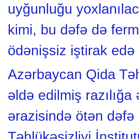
uyğunluğu yoxlanılac
kimi, bu dəfə də fer
ödənişsiz iştirak edə 
Azərbaycan Qida Təhlü
əldə edilmiş razılığ
ərazisində ötən dəfə
Təhlükəsizliyi İnstit