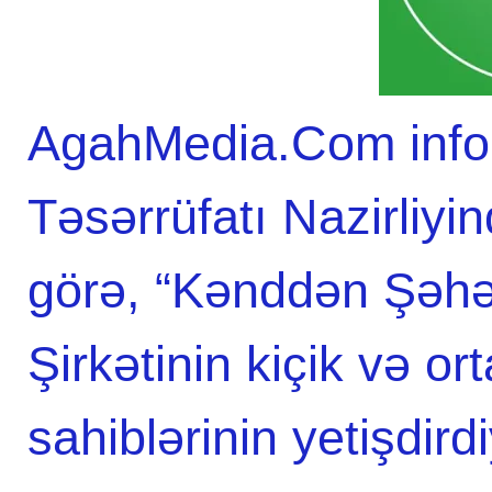
AgahMedia.Com infor
Təsərrüfatı Nazirliyi
görə, “Kənddən Şəhər
Şirkətinin kiçik və or
sahiblərinin yetişdirdi