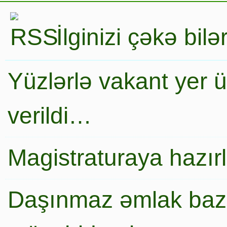
İlginizi çəkə bil
Yüzlərlə vakant yer 
verildi…
Magistraturaya hazır
Daşınmaz əmlak baza