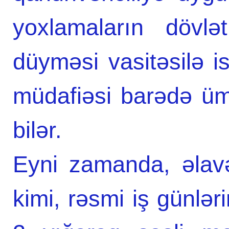
yoxlamaların dövlə
düyməsi vasitəsilə is
müdafiəsi barədə ü
bilər.
Eyni zamanda, əlavə
kimi, rəsmi iş günlər