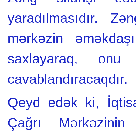
yaradılmasıdır. Zən
mərkəzin əməkdaşı
saxlayaraq, onu m
cavablandıracaqdır.
Qeyd edək ki, İqtisa
Çağrı Mərkəzinin x