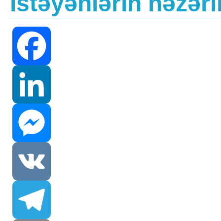
istəyənlərin nəzər
Facebook
LinkedIn
Messenger
VK