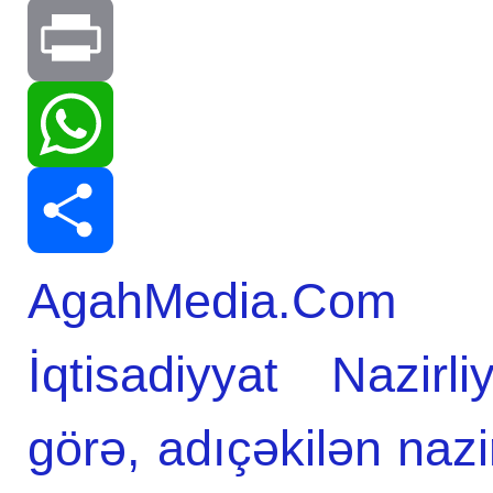
Telegram
Print
WhatsApp
AgahMedia.Com in
Share
İqtisadiyyat Nazir
görə, adıçəkilən nazi