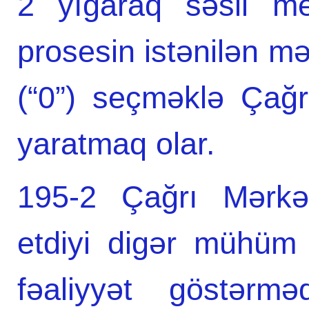
2 yığaraq səsli me
prosesin istənilən mə
(“0”) seçməklə Çağr
yaratmaq olar.
195-2 Çağrı Mərkəz
etdiyi digər mühüm 
fəaliyyət göstərmə