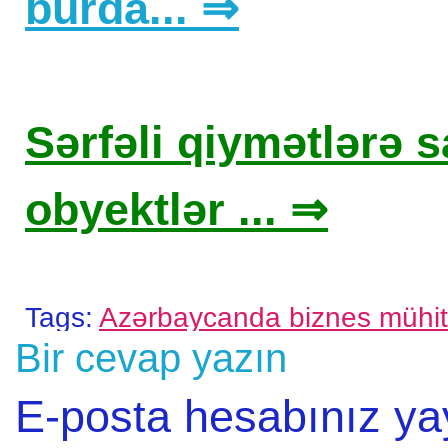
burda... ⇒
Sərfəli qiymətlərə sa
obyektlər ... ⇒
Tags:
Azərbaycanda biznes mühit
Bir cevap yazın
E-posta hesabınız y