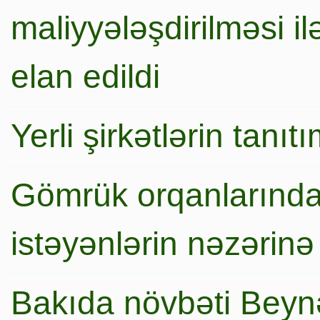
maliyyələşdirilməsi i
elan edildi
Yerli şirkətlərin tanı
Gömrük orqanlarında
istəyənlərin nəzərinə
Bakıda növbəti Beynə