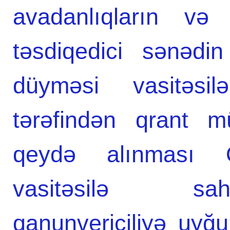
avadanlıqların və 
təsdiqedici sənədi
düyməsi vasitəsilə
tərəfindən qrant müq
qeydə alınması 
vasitəsilə sah
qanunvericiliyə uyğu