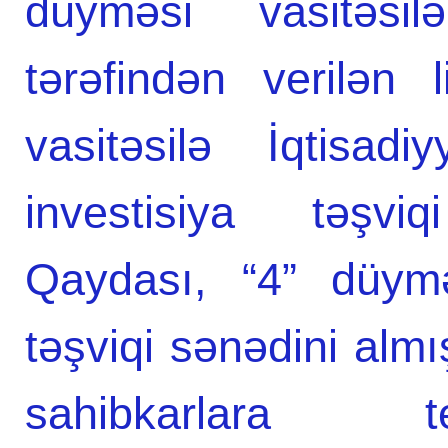
düyməsi vasitəsilə
tərəfindən verilən 
vasitəsilə İqtisadi
investisiya təşvi
Qaydası, “4” düyməs
təşviqi sənədini almı
sahibkarlara te