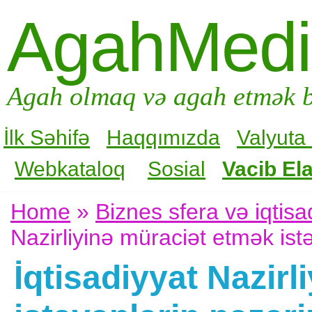
AgahMed
Agah olmaq və agah etmək b
İlk Səhifə
Haqqımızda
Valyuta
Webkataloq
Sosial
Vacib Ela
Home
»
Biznes sfera və iqtisa
Nazirliyinə müraciət etmək is
İqtisadiyyat Nazir