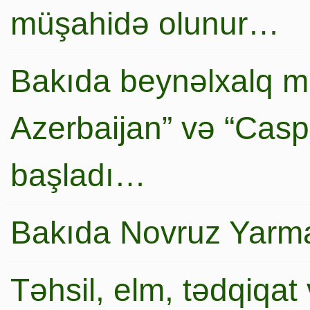
müşahidə olunur…
Bakıda beynəlxalq mi
Azerbaijan” və “Caspi
başladı…
Bakıda Novruz Yarma
Təhsil, elm, tədqiqat 