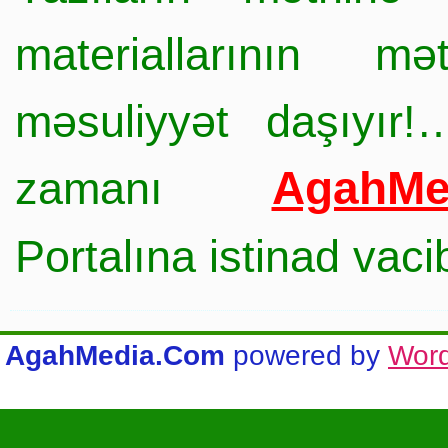
materiallarının mə
məsuliyyət daşıyır!
AgahMe
zamanı
Portalına istinad vac
AgahMedia.Com
powered by
Wor