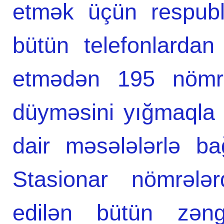
etmək üçün respubli
bütün telefonlardan
etmədən 195 nömrə
düyməsini yığmaqla N
dair məsələlərlə ba
Stasionar nömrələ
edilən bütün zən