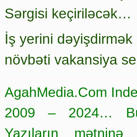
Sərgisi keçiriləcək…
İş yerini dəyişdirmək
növbəti vakansiya s
AgahMedia.Com Inde
2009 – 2024… Büt
Yazıların mətninə 