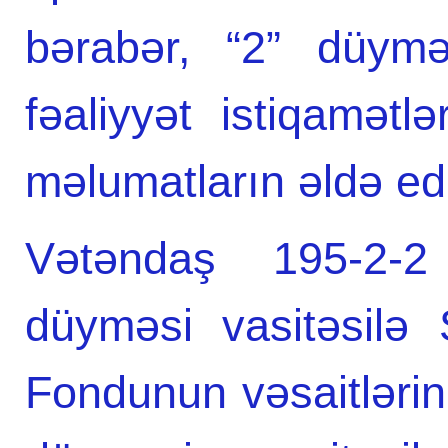
bərabər, “2” düymə
fəaliyyət istiqamət
məlumatların əldə edil
Vətəndaş 195-2-2
düyməsi vasitəsilə 
Fondunun vəsaitlərini