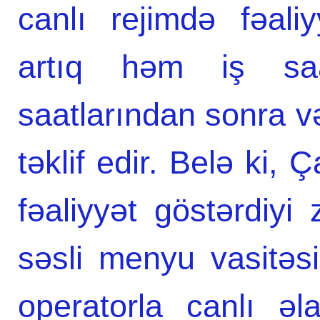
canlı rejimdə fəali
artıq həm iş sa
saatlarından sonra v
təklif edir. Belə ki, 
fəaliyyət göstərdiy
səsli menyu vasitəs
operatorla canlı ə