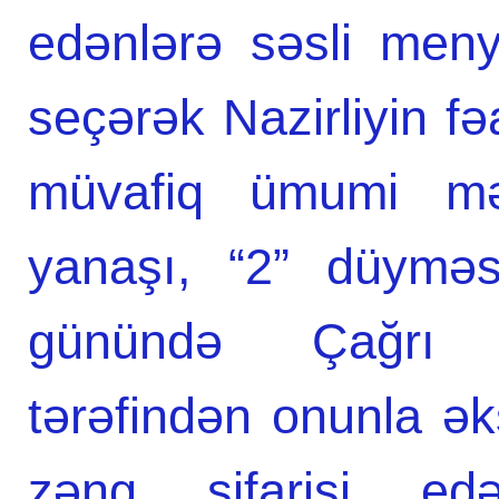
edənlərə səsli meny
seçərək Nazirliyin fəa
müvafiq ümumi məlu
yanaşı, “2” düyməs
günündə Çağrı 
tərəfindən onunla ə
zəng sifarişi edə