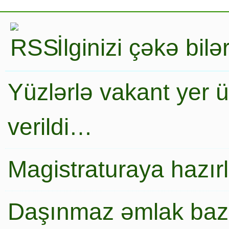
İlginizi çəkə bil
Yüzlərlə vakant yer 
verildi…
Magistraturaya hazır
Daşınmaz əmlak baza