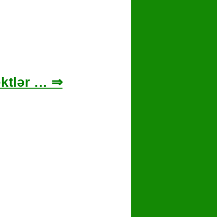
ektlər … ⇒