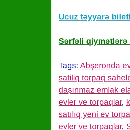
Ucuz təyyarə biletl
Sərfəli qiymətlərə 
Tags:
Abşeronda evle
satiliq torpaq sahele
daşınmaz emlak ela
evler ve torpaqlar
,
k
satılıq yeni ev torp
evler ve torpaqlar
,