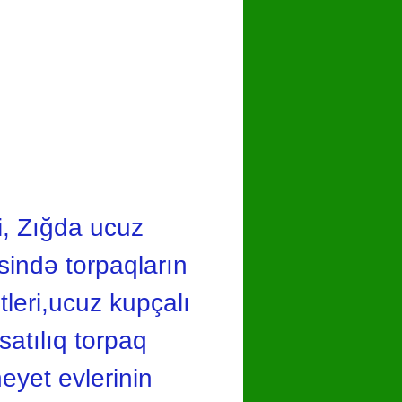
i, Zığda ucuz
sində torpaqların
tleri,ucuz kupçalı
atılıq torpaq
eyet evlerinin