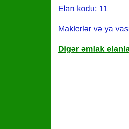
Elan kodu: 11
Maklerlər və ya vas
Digər əmlak elanla