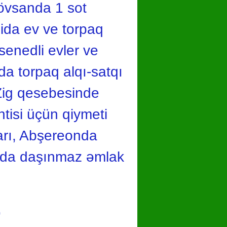
Hövsanda 1 sot
ida ev ve torpaq
 senedli evler ve
a torpaq alqı-satqı
 Zig qesebesinde
intisi üçün qiymeti
ları, Abşereonda
akıda daşınmaz əmlak
9