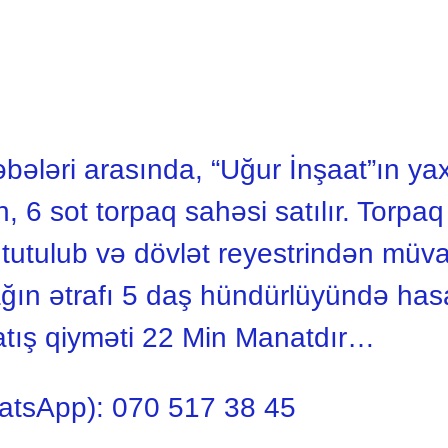
ələri arasında, “Uğur İnşaat”ın yax
6 sot torpaq sahəsi satılır. Torpaq s
utulub və dövlət reyestrindən müvaf
ağın ətrafı 5 daş hündürlüyündə has
atış qiyməti 22 Min Manatdır…
atsApp): 070 517 38 45