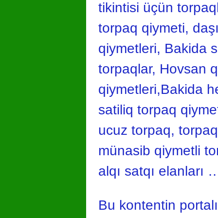
tikintisi üçün torp
torpaq qiymeti, da
qiymetleri, Bakida s
torpaqlar, Hovsan q
qiymetleri,Bakida h
satiliq torpaq qiymet
ucuz torpaq, torpaq
münasib qiymetli to
alqı satqı elanları 
Bu kontentin portal