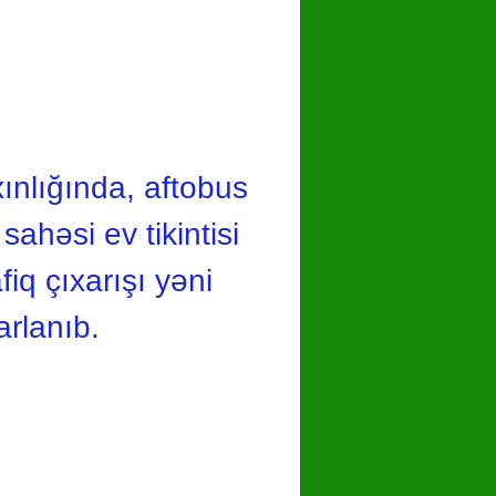
ınlığında, aftobus
ahəsi ev tikintisi
iq çıxarışı yəni
arlanıb.