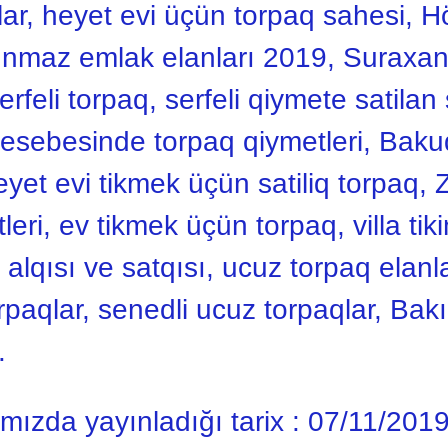
aqlar, heyet evi üçün torpaq sahesi, 
şınmaz emlak elanları 2019, Suraxan
erfeli torpaq, serfeli qiymete satilan
esebesinde torpaq qiymetleri, Bakud
eyet evi tikmek üçün satiliq torpaq,
leri, ev tikmek üçün torpaq, villa tik
 alqısı ve satqısı, ucuz torpaq elan
rpaqlar, senedli ucuz torpaqlar, B
…
ımızda yayınladığı tarix :
07/11/201