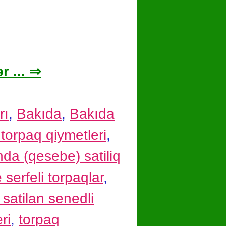
r ... ⇒
rı
,
Bakıda
,
Bakıda
torpaq qiymetleri
,
da (qesebe) satiliq
 serfeli torpaqlar
,
 satilan senedli
ri
,
torpaq