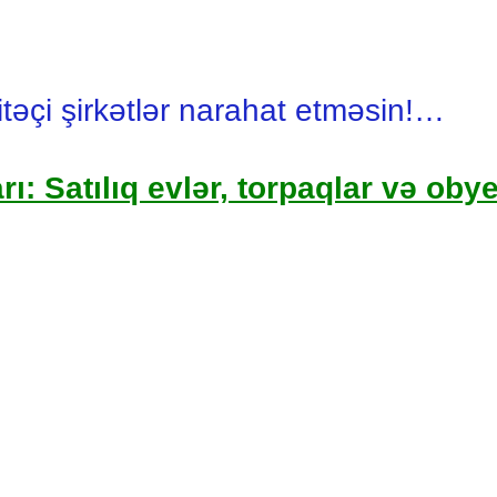
itəçi şirkətlər narahat etməsin!…
rı: Satılıq evlər, torpaqlar və oby