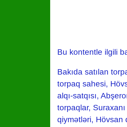
Bu kontentle ilgili b
Bakıda satılan torp
torpaq sahesi, Hövs
alqı-satqısı, Abşer
torpaqlar, Suraxanı
qiymətləri, Hövsan 