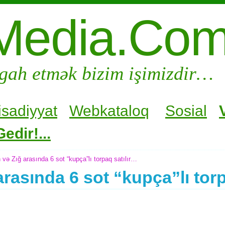
Media.Co
gah etmək bizim işimizdir…
isadiyyat
Webkataloq
Sosial
edir!...
və Zığ arasında 6 sot “kupça”lı torpaq satılır…
rasında 6 sot “kupça”lı torp