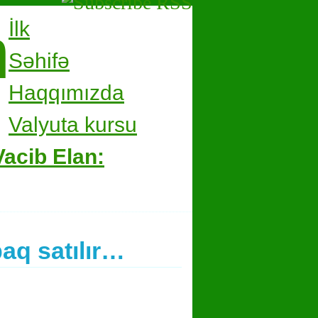
m
İlk
Səhifə
Haqqımızda
Valyuta kursu
Vacib Elan:
aq satılır…