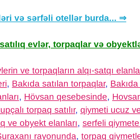
əri və sərfəli otellər burda... ⇒
satılıq evlər, torpaqlar və obyektlə
rin ve torpaqların alqı-satqı elanla
ri
,
Bakıda satılan torpaqlar
,
Bakıda 
nları
,
Hövsan qesebesinde
,
Hovsan
upçalı torpaq satılır
,
qiymeti ucuz ve
aq ve obyekt elanları
,
serfeli qiymete
Suraxanı rayonunda
,
torpaq qiymetle