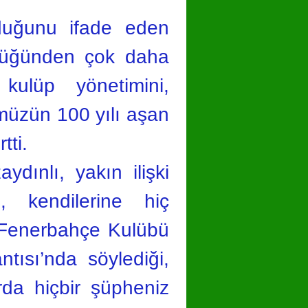
duğunu ifade eden
ndüğünden çok daha
kulüp yönetimini,
ümüzün 100 yılı aşan
tti.
dınlı, yakın ilişki
, kendilerine hiç
 Fenerbahçe Kulübü
tısı’nda söylediği,
arda hiçbir şüpheniz