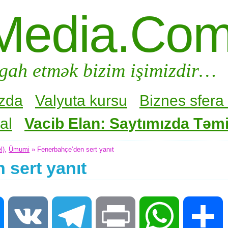
Media.Co
gah etmək bizim işimizdir…
zda
Valyuta kursu
Biznes sfera 
al
Vacib Elan: Saytımızda Təmir
l)
,
Ümumi
» Fenerbahçe’den sert yanıt
 sert yanıt
Messenger
VK
Telegram
Print
WhatsApp
S