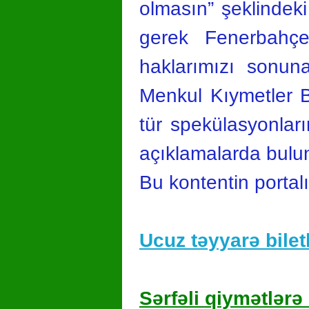
olmasın” şeklindeki 
gerek Fenerbahçe
haklarımızı sonuna
Menkul Kıymetler B
tür spekülasyonları
açıklamalarda bulu
Bu kontentin portal
Ucuz təyyarə biletl
Sərfəli qiymətlərə 