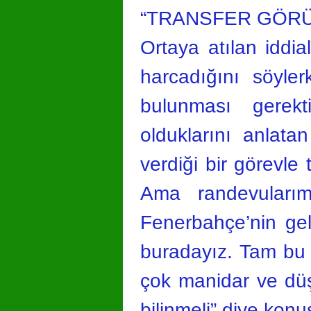
“TRANSFER GÖR
Ortaya atılan iddi
harcadığını söyler
bulunması gerekt
olduklarını anlat
verdiği bir görevle
Ama randevularımı
Fenerbahçe’nin gele
buradayız. Tam bu
çok manidar ve düşü
bilinmeli” diye konu