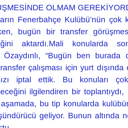
ÜŞMESİNDE OLMAM GEREKİYOR
aların Fenerbahçe Kulübü’nün çok k
ken, bugün bir transfer görüşmes
iğini aktardı.Mali konularda 
an Özaydınlı, “Bugün ben burada d
 transfer çalışması için yurt dışınd
zı iptal ettik. Bu konuları çok
ceğini ilgilendiren bir toplantıydı, 
 aşamada, bu tip konularda kulübü
ndürücü geliyor. Bunun altında nel
ştu.