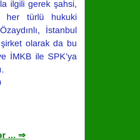
a ilgili gerek şahsi,
 her türlü hukuki
Özaydınlı, İstanbul
şirket olarak da bu
i ve İMKB ile SPK’ya
.
0
r ... ⇒