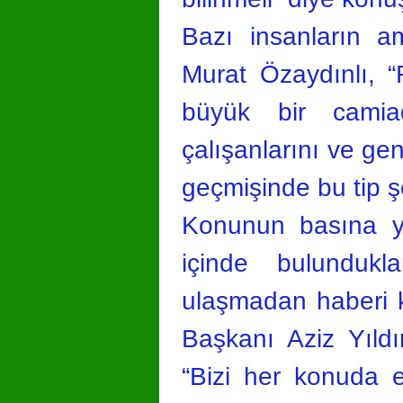
Bazı insanların 
Murat Özaydınlı, 
büyük bir camiad
çalışanlarını ve ge
geçmişinde bu tip şe
Konunun basına yan
içinde bulundukl
ulaşmadan haberi 
Başkanı Aziz Yıldı
“Bizi her konuda el