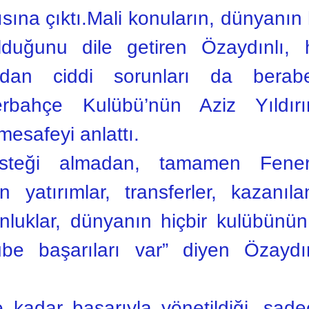
sına çıktı.Mali konuların, dünyanın 
duğunu dile getiren Özaydınlı, 
ndan ciddi sorunları da berabe
erbahçe Kulübü’nün Aziz Yıldırı
mesafeyi anlattı.
desteği almadan, tamamen Fener
an yatırımlar, transferler, kazanı
nluklar, dünyanın hiçbir kulübün
be başarıları var” diyen Özaydınl
 kadar başarıyla yönetildiği, sade