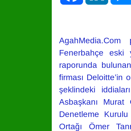
AgahMedia.Com p
Fenerbahçe eski yö
raporunda bulunan 
firması Deloitte’i
şeklindeki iddiala
Asbaşkanı Murat Ö
Denetleme Kurulu
Ortağı Ömer Tanrı