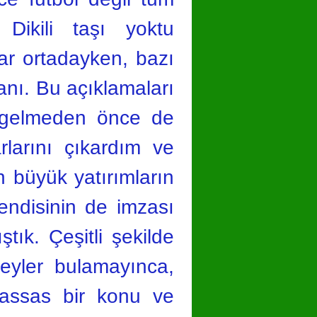
 Dikili taşı yoktu
ar ortadayken, bazı
anı. Bu açıklamaları
a gelmeden önce de
larını çıkardım ve
en büyük yatırımların
endisinin de imzası
tık. Çeşitli şekilde
şeyler bulamayınca,
hassas bir konu ve