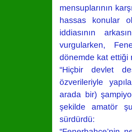
mensuplarının karşı
hassas konular ol
iddiasının arkası
vurgularken, Fen
dönemde kat ettiği 
“Hiçbir devlet 
özverileriyle yapıl
arada bir) şampiyo
şekilde amatör şu
sürdürdü:
“Fenerbahçe’nin ne