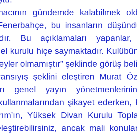
amacının gündemde kalabilmek ol
“Fenerbahçe, bu insanların düşü
ır. Bu açıklamaları yapanlar, 
nel kurulu hiçe saymaktadır. Kulüb
yler olmamıştır” şeklinde görüş belir
sıyış şeklini eleştiren Murat Özay
arı genel yayın yönetmenlerinin
kullanmalarından şikayet ederken,
rım’ın, Yüksek Divan Kurulu Toplan
eştirebilirsiniz, ancak mali konul