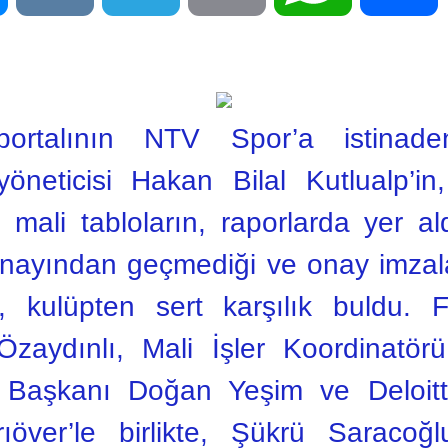
ortalının NTV Spor’a istinade
neticisi Hakan Bilal Kutlualp’in,
mali tabloların, raporlarda yer al
n onayından geçmediği ve onay imzal
rı, kulüpten sert karşılık buldu
zaydınlı, Mali İşler Koordinatörü
 Başkanı Doğan Yeşim ve Deloitt
över’le birlikte, Şükrü Saracoğ