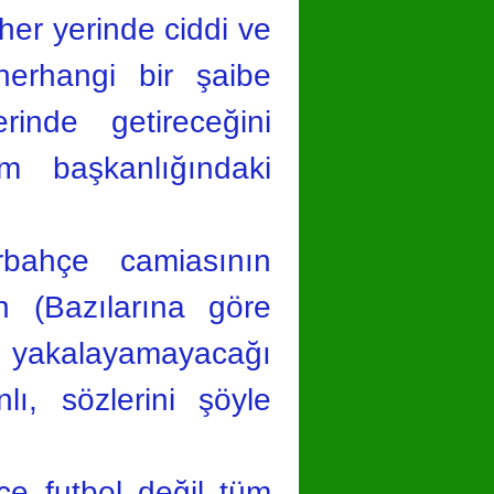
her yerinde ciddi ve
herhangi bir şaibe
rinde getireceğini
m başkanlığındaki
bahçe camiasının
lan (Bazılarına göre
ün yakalayamayacağı
ı, sözlerini şöyle
ce futbol değil tüm