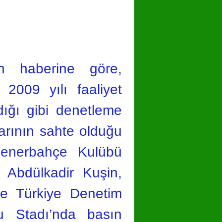
n haberine göre,
 2009 yılı faaliyet
dığı gibi denetleme
arının sahte olduğu
. Fenerbahçe Kulübü
 Abdülkadir Kuşin,
e Türkiye Denetim
lu Stadı’nda basın