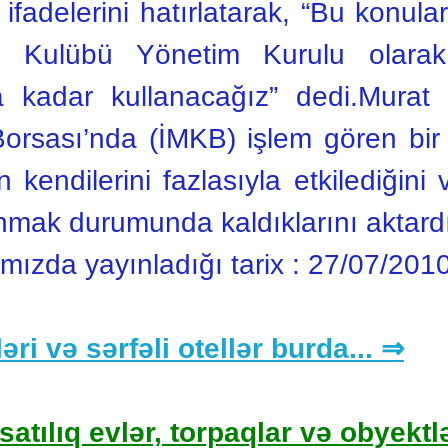
ifadelerini hatırlatarak, “Bu konularl
 Kulübü Yönetim Kurulu olarak
 kadar kullanacağız” dedi.Murat 
orsası’nda (İMKB) işlem gören bir 
n kendilerini fazlasıyla etkilediğin
nmak durumunda kaldıklarını aktardı
ımızda yayınladığı tarix :
27/07/201
əri və sərfəli otellər burda... ⇒
satılıq evlər, torpaqlar və obyektlə