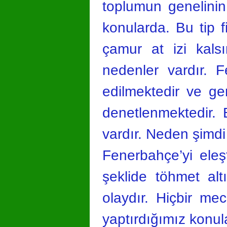
toplumun genelinin
konularda. Bu tip 
çamur at izi kals
nedenler vardır. 
edilmektedir ve ge
denetlenmektedir. 
vardır. Neden şimdi 
Fenerbahçe’yi eleş
şeklide töhmet alt
olaydır. Hiçbir me
yaptırdığımız konula