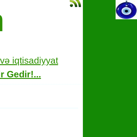
m
və i
qtisadiyyat
 Gedir!...
hare