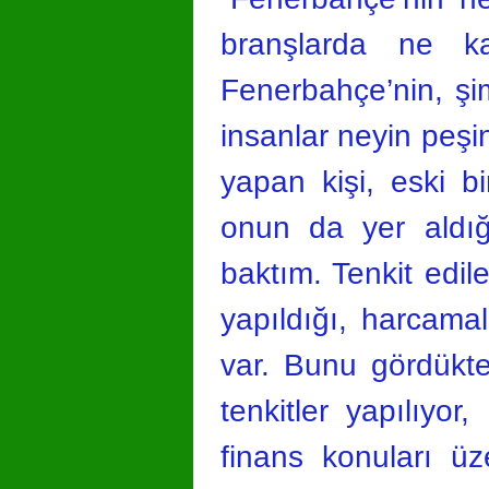
branşlarda ne kad
Fenerbahçe’nin, şi
insanlar neyin peşi
yapan kişi, eski 
onun da yer aldığ
baktım. Tenkit edile
yapıldığı, harcama
var. Bunu gördükten
tenkitler yapılıyo
finans konuları ü