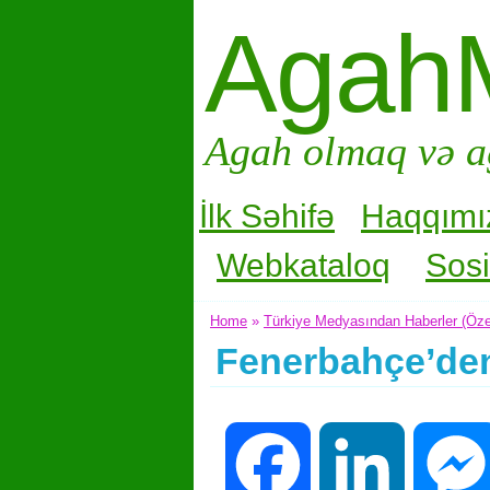
Agah
Agah olmaq və a
İlk Səhifə
Haqqımı
Webkataloq
Sosi
Home
»
Türkiye Medyasından Haberler (Öze
Fenerbahçe’den
Facebook
LinkedIn