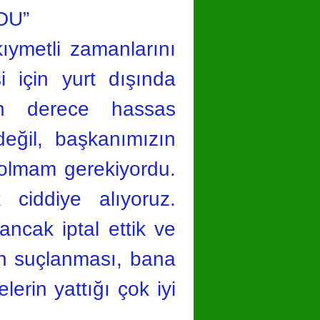
DU”
ıymetli zamanlarını
i için yurt dışında
son derece hassas
eğil, başkanımızın
a olmam gerekiyordu.
 ciddiye alıyoruz.
ancak iptal ettik ve
n suçlanması, bana
erin yattığı çok iyi