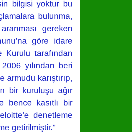
n bilgisi yoktur bu
uçlamalara bulunma,
a aranması gereken
nunu’na göre idare
e Kurulu tarafından
 2006 yılından beri
le armudu karıştırıp,
n bir kuruluşu ağır
e bence kasıtlı bir
eloitte’e denetleme
 getirilmiştir.”