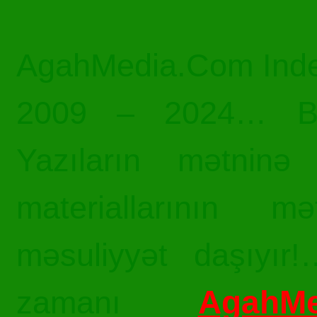
AgahMedia.Com Inde
2009 – 2024… Bü
Yazıların mətninə 
materiallarının mə
məsuliyyət daşıyır!
AgahMe
zamanı