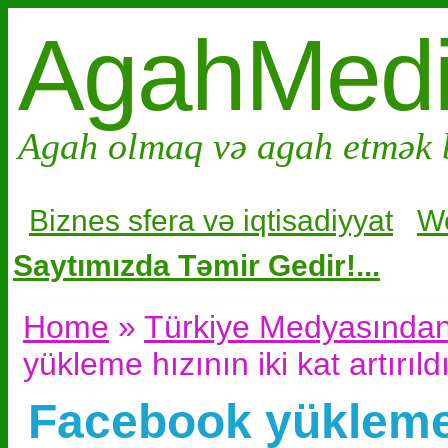
AgahMed
Agah olmaq və agah etmək 
Biznes sfera və i
qtisadiyyat
W
Saytımızda Təmir Gedir!...
Home
»
Türkiye Medyasından
yükleme hızının iki kat artırıld
Facebook yükleme h