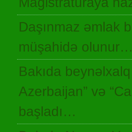
Magistraturaya haz
Daşınmaz əmlak ba
müşahidə olunur
Bakıda beynəlxalq 
Azerbaijan” və “Ca
başladı…