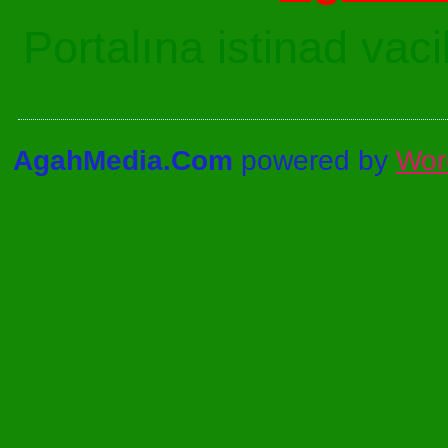
Portalına istinad vac
AgahMedia.Com
powered by
Wor