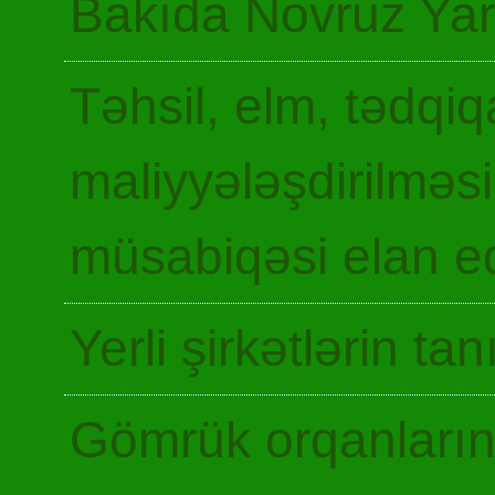
Bakıda Novruz Yar
Təhsil, elm, tədqiq
maliyyələşdirilməsi
müsabiqəsi elan ed
Yerli şirkətlərin ta
Gömrük orqanların