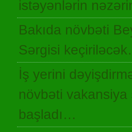
istəyənlərin nəzəri
Bakıda növbəti Be
Sərgisi keçiriləcə
İş yerini dəyişdir
növbəti vakansiya 
başladı…