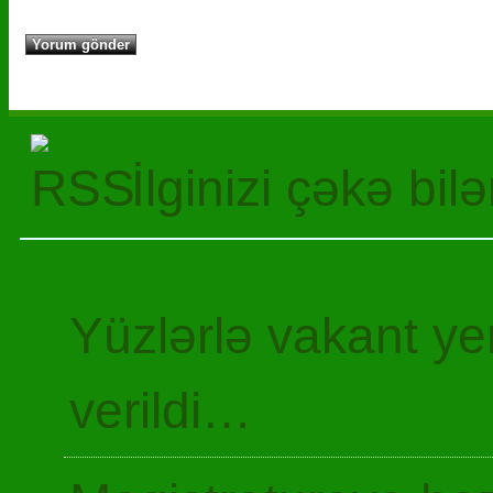
İlginizi çəkə bil
Yüzlərlə vakant y
verildi…