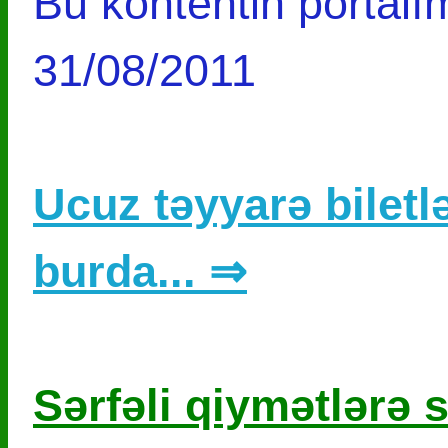
Bu kontentin portalım
31/08/2011
Ucuz təyyarə biletlə
burda... ⇒
Sərfəli qiymətlərə s