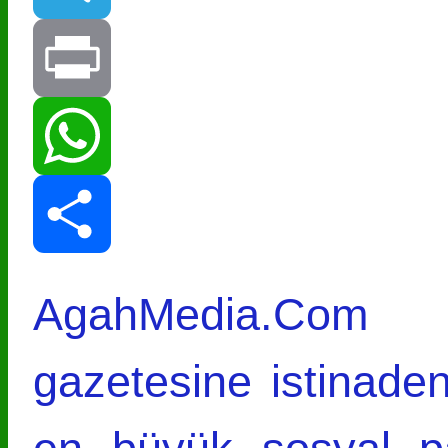
Telegram
Print
WhatsApp
Share
AgahMedia.Com p
gazetesine istinade