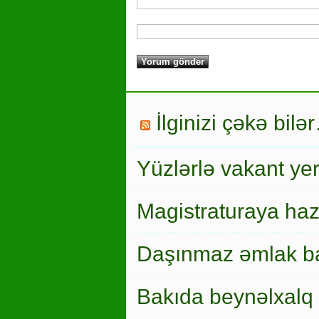
İlginizi çəkə bilə
Yüzlərlə vakant ye
Magistraturaya haz
Daşınmaz əmlak ba
Bakıda beynəlxalq 