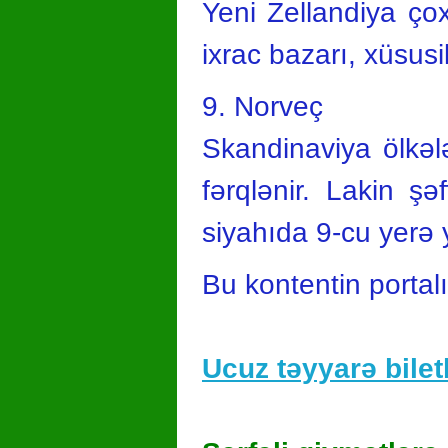
Yeni Zellandiya çox 
ixrac bazarı, xüsusi
9. Norveç
Skandinaviya ölkələ
fərqlənir. Lakin ş
siyahıda 9-cu yerə 
Bu kontentin portal
Ucuz təyyarə biletl