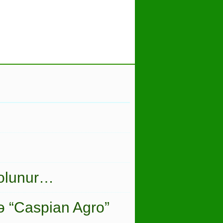
 olunur…
ə “Caspian Agro”