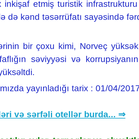
inkişaf etmiş turistik infrastruktur
lə də kənd təsərrüfatı sayəsində fərq
rinin bir çoxu kimi, Norveç yüksək 
əffaflığın səviyyəsi və korrupsiyan
yüksəltdi.
ımızda yayınladığı tarix :
01/04/201
əri və sərfəli otellər burda... ⇒