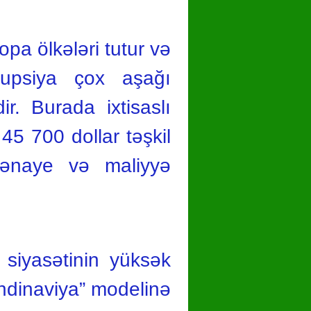
pa ölkələri tutur və
rupsiya çox aşağı
ir. Burada ixtisaslı
5 700 dollar təşkil
sənaye və maliyyə
 siyasətinin yüksək
andinaviya” modelinə