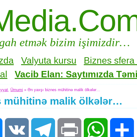
Media.Co
gah etmək bizim işimizdir…
zda
Valyuta kursu
Biznes sfera 
al
Vacib Elan: Saytımızda Təmir
iyyat
,
Ümumi
» Ən yaxşı biznes mühitinə malik ölkələr…
 mühitinə malik ölkələr…
Messenger
VK
Telegram
Print
WhatsApp
S