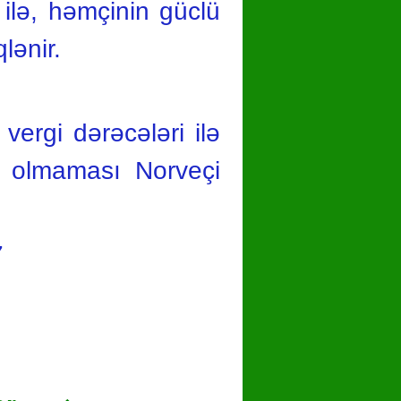
u ilə, həmçinin güclü
lənir.
vergi dərəcələri ilə
ın olmaması Norveçi
7