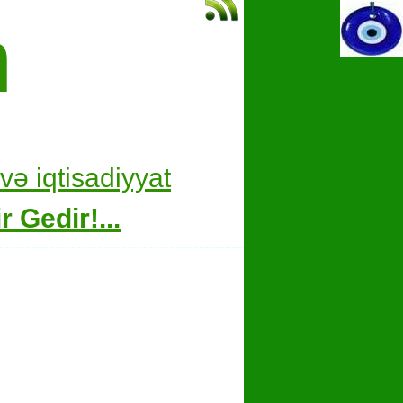
m
və i
qtisadiyyat
 Gedir!...
hare