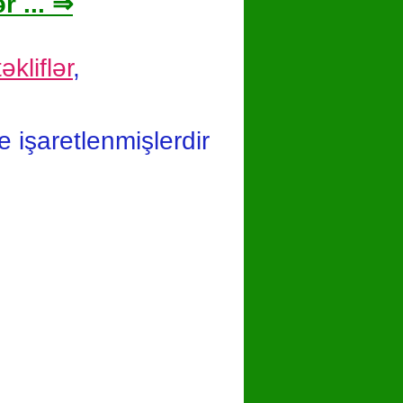
r ... ⇒
əkliflər
,
le işaretlenmişlerdir