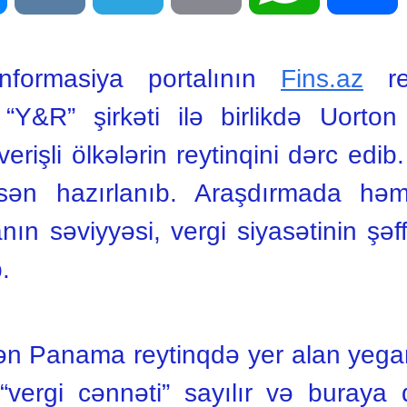
nformasiya portalının
Fins.az
res
Y&R” şirkəti ilə birlikdə Uorton 
rişli ölkələrin reytinqini dərc edib
asən hazırlanıb. Araşdırmada həm
anın səviyyəsi, vergi siyasətinin şəf
.
edən Panama reytinqdə yer alan yeg
“vergi cənnəti” sayılır və buraya d