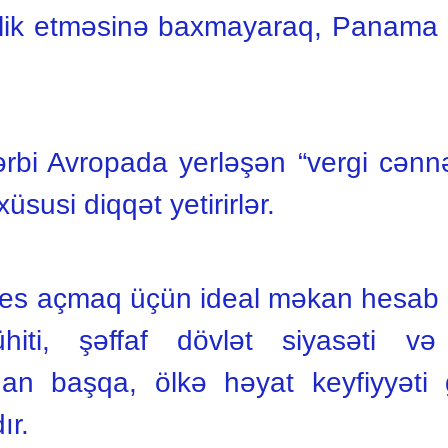
erlik etməsinə baxmayaraq, Panama ə
bi Avropada yerləşən “vergi cənnə
üsusi diqqət yetirirlər.
znes açmaq üçün ideal məkan hesab
ühiti, şəffaf dövlət siyasəti v
an başqa, ölkə həyat keyfiyyəti g
ır.