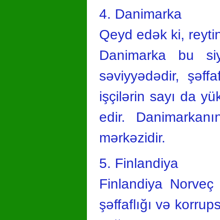
4. Danimarka
Qeyd edək ki, reyti
Danimarka bu siy
səviyyədədir, şəffa
işçilərin sayı da 
edir. Danimarkan
mərkəzidir.
5. Finlandiya
Finlandiya Norveç 
şəffaflığı və korru