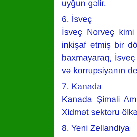
uyğun gəlir.
6. İsveç
İsveç Norveç kimi
inkişaf etmiş bir dö
baxmayaraq, İsveç r
və korrupsiyanın de
7. Kanada
Kanada Şimali Amer
Xidmət sektoru ölkə
8. Yeni Zellandiya