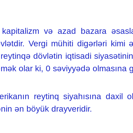
 kapitalizm və azad bazara əsasl
vlətdir. Vergi mühiti digərləri kimi
eytinqə dövlətin iqtisadi siyasətinin
mək olar ki, 0 səviyyədə olmasına gö
ikanın reytinq siyahısına daxil o
nin ən böyük drayveridir.