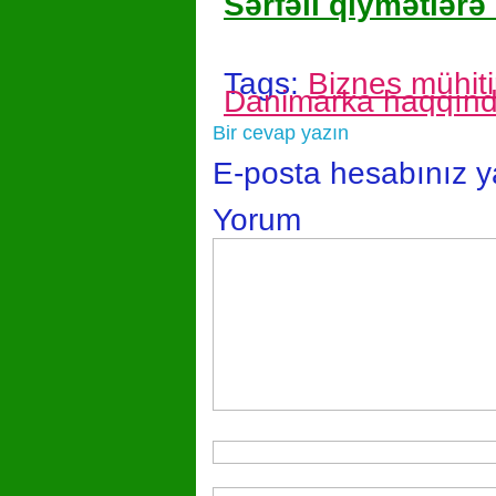
Sərfəli qiymətlərə 
Tags:
Biznes mühiti
Danimarka haqqın
Bir cevap yazın
E-posta hesabınız 
Yorum