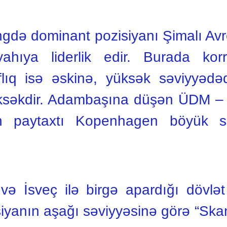
ngdə dominant pozisiyanı Şimalı Avro
ahıya liderlik edir. Burada kor
flıq isə əskinə, yüksək səviyyədəd
yüksəkdir. Adambaşına düşən ÜDM – 4
ın paytaxtı Kopenhagen böyük 
və İsveç ilə birgə apardığı dövlət
psiyanın aşağı səviyyəsinə görə “Sk