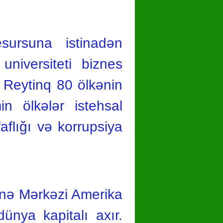
ursuna istinadən
universiteti biznes
. Reytinq 80 ölkənin
in ölkələr istehsal
faflığı və korrupsiya
anə Mərkəzi Amerika
ünya kapitalı axır.