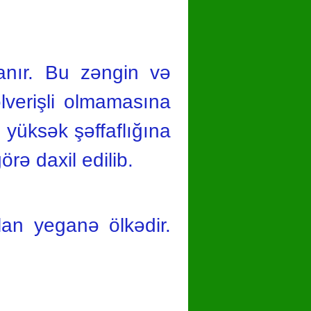
anır. Bu zəngin və
 əlverişli olmamasına
 yüksək şəffaflığına
rə daxil edilib.
lan yeganə ölkədir.