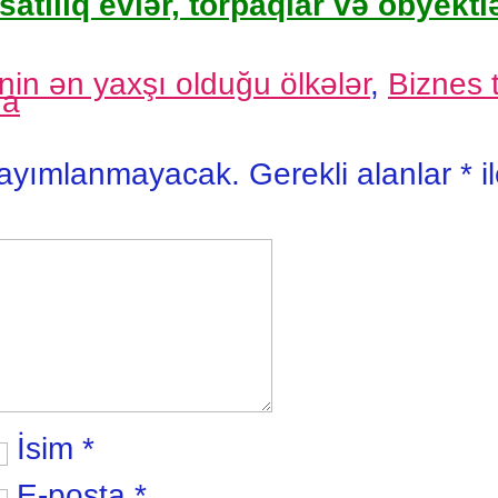
satılıq evlər, torpaqlar və obyektlə
nin ən yaxşı olduğu ölkələr
,
Biznes t
da
yayımlanmayacak.
Gerekli alanlar
*
i
İsim
*
E-posta
*