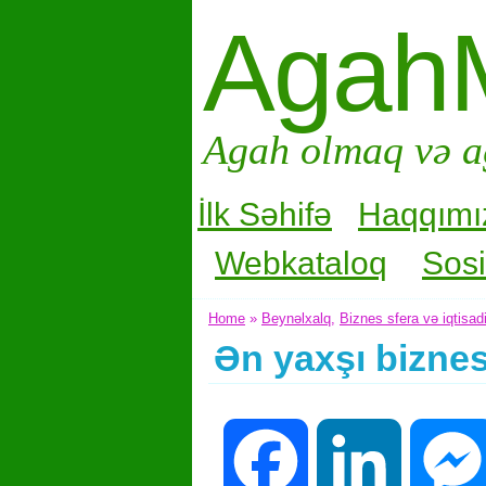
Agah
Agah olmaq və a
İlk Səhifə
Haqqımı
Webkataloq
Sosi
Home
»
Beynəlxalq
,
Biznes sfera və iqtisad
Ən yaxşı biznes
Facebook
LinkedIn