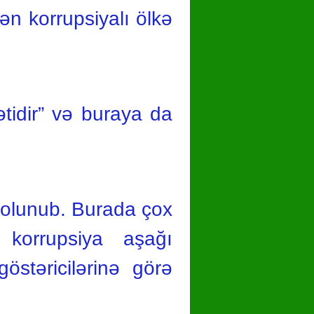
n korrupsiyalı ölkə
tidir” və buraya da
 olunub. Burada çox
ə korrupsiya aşağı
östəricilərinə görə