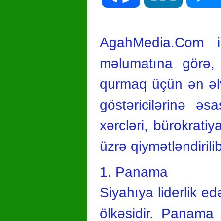
AgahMedia.Com i
məlumatına görə, “
qurmaq üçün ən əlve
göstəricilərinə əs
xərcləri, bürokratiy
üzrə qiymətləndirilib
1. Panama
Siyahıya liderlik 
ölkəsidir. Panama 