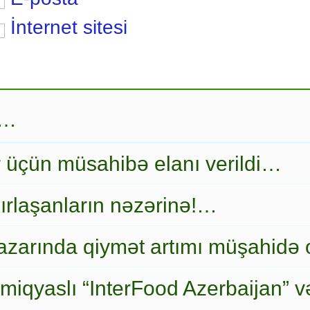
İnternet sitesi
r…
r üçün müsahibə elanı verildi…
ırlaşanların nəzərinə!…
zarında qiymət artımı müşahidə
miqyaslı “InterFood Azerbaijan” v