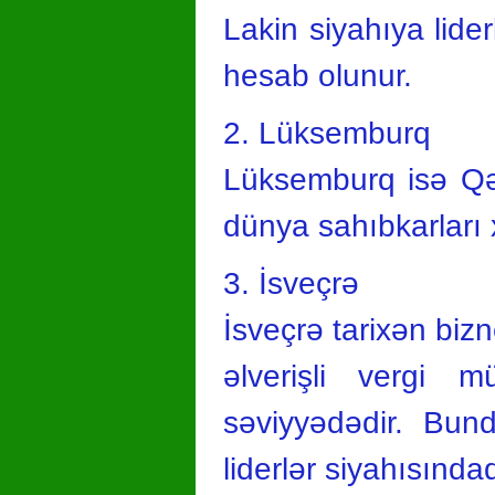
Lakin siyahıya lid
hesab olunur.
2. Lüksemburq
Lüksemburq isə Qər
dünya sahıbkarları x
3. İsveçrə
İsveçrə tarixən bi
əlverişli vergi m
səviyyədədir. Bund
liderlər siyahısındad