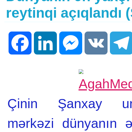
reytinqi açıqlandı 
Facebook
LinkedIn
Messenger
VK
Çinin Şanxay univ
mərkəzi dünyanın ən