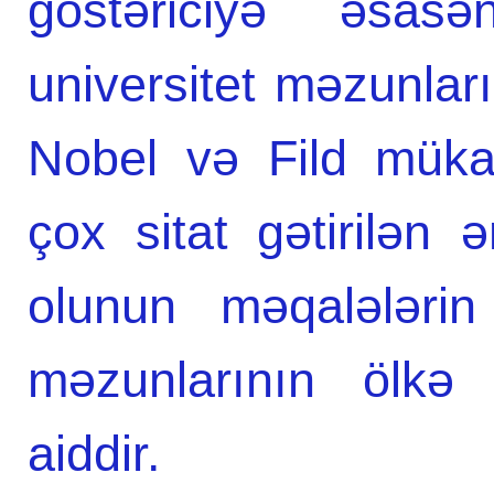
göstəriciyə əsasə
universitet məzunlar
Nobel və Fild müka
çox sitat gətirilən 
olunun məqalələrin
məzunlarının ölkə 
aiddir.