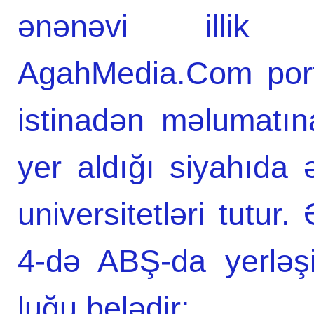
ənənəvi illik s
AgahMedia.Com port
istinadən məlumatın
yer aldığı siyahıda
universitetləri tutur
4-də ABŞ-da yerləşir
luğu belədir: