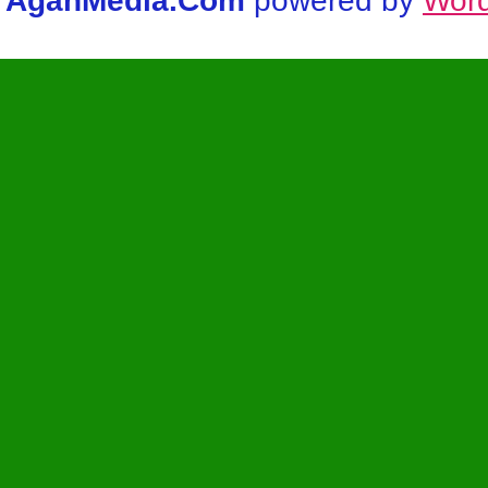
AgahMedia.Com
powered by
Wor