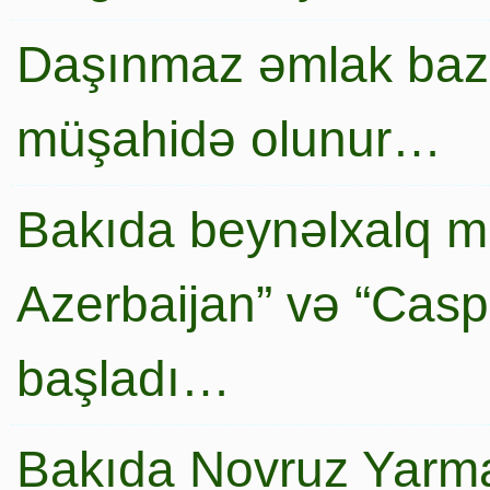
Daşınmaz əmlak baza
müşahidə olunur…
Bakıda beynəlxalq mi
Azerbaijan” və “Caspi
başladı…
Bakıda Novruz Yarma