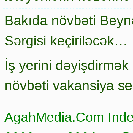
Bakıda növbəti Beynə
Sərgisi keçiriləcək…
İş yerini dəyişdirmək
növbəti vakansiya s
AgahMedia.Com Inde