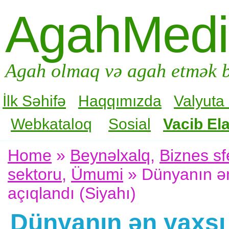
AgahMed
Agah olmaq və agah etmək b
İlk Səhifə
Haqqımızda
Valyuta
Webkataloq
Sosial
Vacib Ela
Home
»
Beynəlxalq
,
Biznes sf
sektoru
,
Ümumi
» Dünyanın ən 
açıqlandı (Siyahı)
Dünyanın ən yaxşı 