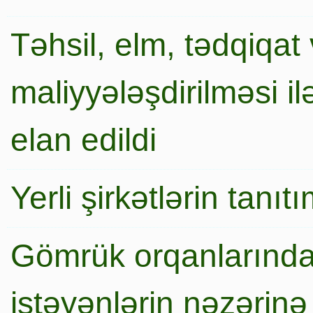
Təhsil, elm, tədqiqat 
maliyyələşdirilməsi i
elan edildi
Yerli şirkətlərin tanı
Gömrük orqanlarında
istəyənlərin nəzərinə