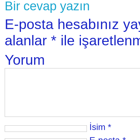
Bir cevap yazın
E-posta hesabınız y
alanlar
*
ile işaretlenm
Yorum
İsim
*