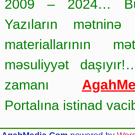
2009 – 2024… Büt
Yazıların mətninə 
materiallarının mə
məsuliyyət daşıyır!
AgahMe
zamanı
Portalına istinad vac