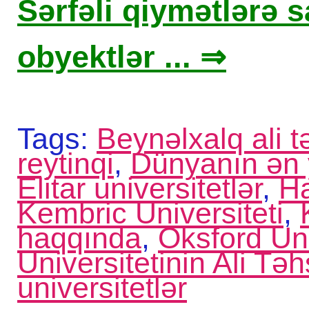
Sərfəli qiymətlərə sa
obyektlər ... ⇒
Tags:
Beynəlxalq ali t
reytinqi
,
Dünyanın ən y
Elitar universitetlər
,
Ha
Kembric Universiteti
,
haqqında
,
Oksford Uni
Universitetinin Ali Təhs
universitetlər