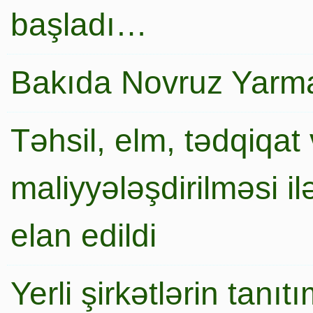
başladı…
Bakıda Novruz Yarma
Təhsil, elm, tədqiqat 
maliyyələşdirilməsi i
elan edildi
Yerli şirkətlərin tanı