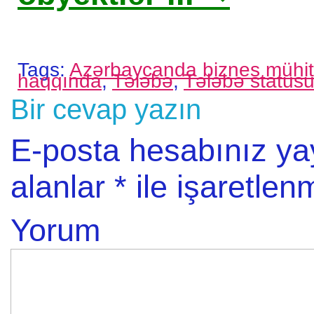
Tags:
Azərbaycanda biznes mühit
haqqında
,
Tələbə
,
Tələbə status
Bir cevap yazın
E-posta hesabınız y
alanlar
*
ile işaretlenm
Yorum