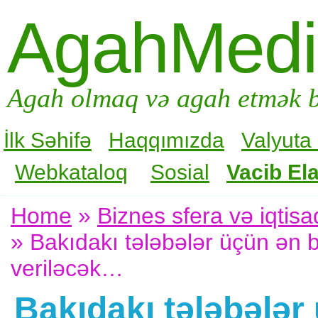
AgahMed
Agah olmaq və agah etmək b
İlk Səhifə
Haqqımızda
Valyuta
Webkataloq
Sosial
Vacib Ela
Home
»
Biznes sfera və iqtisa
» Bakıdakı tələbələr üçün ən b
veriləcək…
Bakıdakı tələbələr