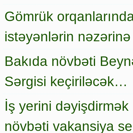
Gömrük orqanlarında
istəyənlərin nəzərinə
Bakıda növbəti Beynə
Sərgisi keçiriləcək…
İş yerini dəyişdirmək
növbəti vakansiya s