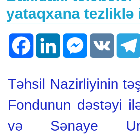
yataqxana tezliklə
Facebook
LinkedIn
Messenger
VK
Təhsil Nazirliyinin 
Fondunun dəstəyi il
və Sənaye Univ