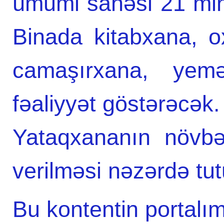
ümumi sahəsi 21 min
Binada kitabxana, oxu
camaşırxana, yemə
fəaliyyət göstərəcək.
Yataqxananın növbəti
verilməsi nəzərdə tut
Bu kontentin portalım