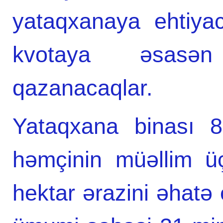
yataqxanaya ehtiyac
kvotaya əsasə
qazanacaqlar.
Yataqxana binası 8
həmçinin müəllim ü
hektar ərazini əhatə