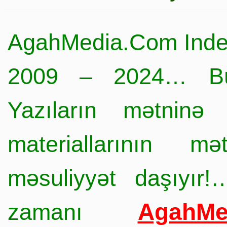
AgahMedia.Com Inde
2009 – 2024… Büt
Yazıların mətninə 
materiallarının mə
məsuliyyət daşıyır!
AgahMe
zamanı