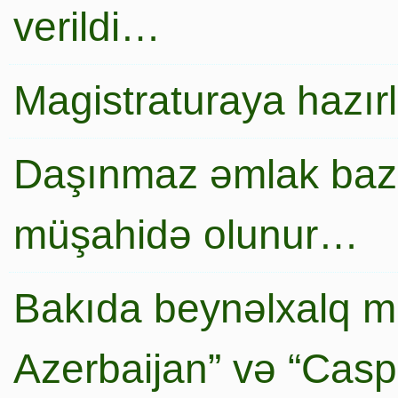
verildi…
Magistraturaya hazır
Daşınmaz əmlak baza
müşahidə olunur…
Bakıda beynəlxalq mi
Azerbaijan” və “Caspi