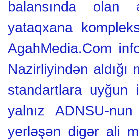
balansında olan ə
yataqxana kompleksi
AgahMedia.Com infor
Nazirliyindən aldığı
standartlara uyğun
yalnız ADNSU-nun t
yerləşən digər ali m