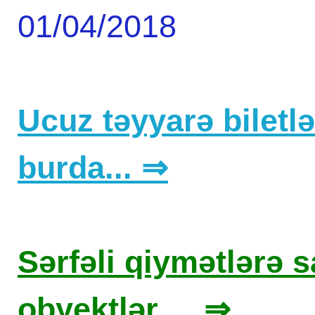
01/04/2018
Ucuz təyyarə biletlər
burda... ⇒
Sərfəli qiymətlərə sa
obyektlər ... ⇒