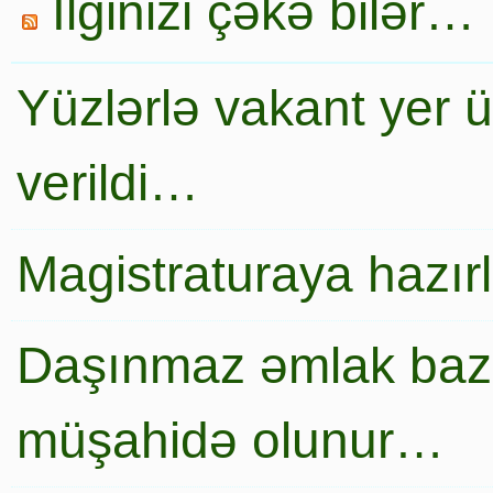
İlginizi çəkə bilər…
Yüzlərlə vakant yer 
verildi…
Magistraturaya hazır
Daşınmaz əmlak baza
müşahidə olunur…