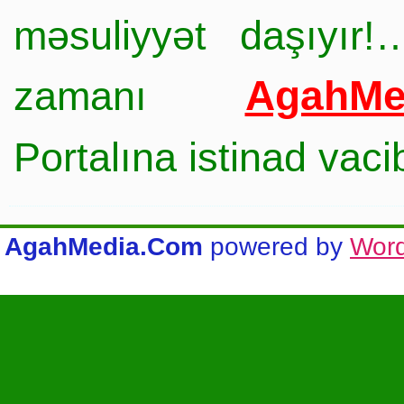
məsuliyyət daşıyır!
AgahMe
zamanı
Portalına istinad vac
AgahMedia.Com
powered by
Wor