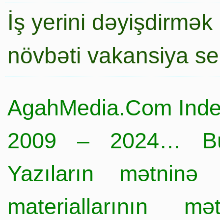
İş yerini dəyişdirmək
növbəti vakansiya s
AgahMedia.Com Inde
2009 – 2024… Büt
Yazıların mətninə 
materiallarının mə