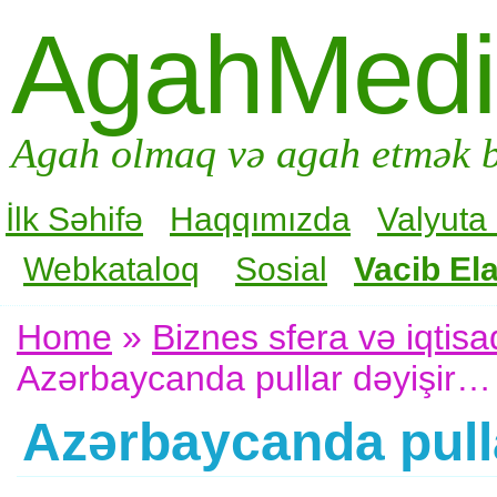
AgahMed
Agah olmaq və agah etmək b
İlk Səhifə
Haqqımızda
Valyuta
Webkataloq
Sosial
Vacib Ela
Home
»
Biznes sfera və iqtisa
Azərbaycanda pullar dəyişir…
Azərbaycanda pull