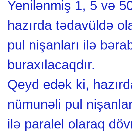
Yenilənmiş 1, 5 və 50
hazırda tədavüldə ol
pul nişanları ilə bər
buraxılacaqdır.
Qeyd edək ki, hazırd
nümunəli pul nişanlar
ilə paralel olaraq dö