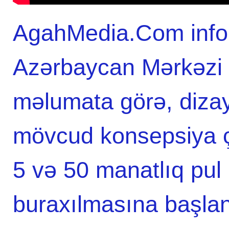
AgahMedia.Com infor
Azərbaycan Mərkəzi 
məlumata görə, dizay
mövcud konsepsiya ç
5 və 50 manatlıq pul 
buraxılmasına başlan