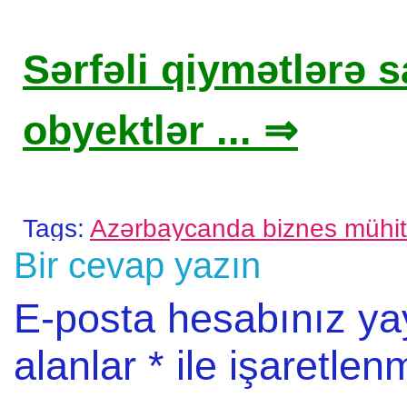
Sərfəli qiymətlərə sa
obyektlər ... ⇒
Tags:
Azərbaycanda biznes mühit
Bir cevap yazın
E-posta hesabınız y
alanlar
*
ile işaretlenm