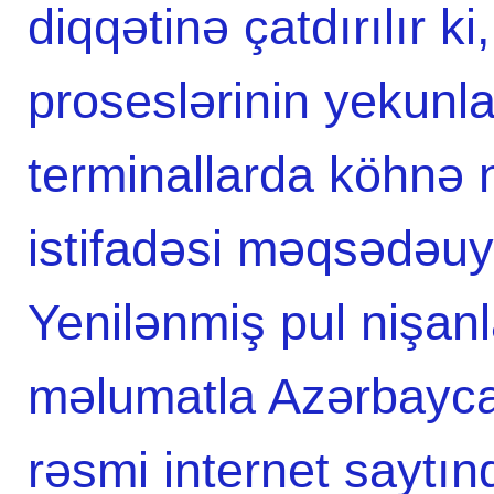
diqqətinə çatdırılır k
proseslərinin yekun
terminallarda köhnə 
istifadəsi məqsədəu
Yenilənmiş pul nişanlar
məlumatla Azərbayca
rəsmi internet saytı