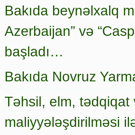
Bakıda beynəlxalq mi
Azerbaijan” və “Caspi
başladı…
Bakıda Novruz Yarma
Təhsil, elm, tədqiqat 
maliyyələşdirilməsi i