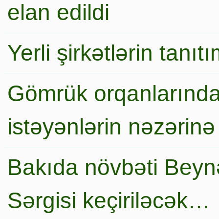
elan edildi
Yerli şirkətlərin tanı
Gömrük orqanlarında
istəyənlərin nəzərinə
Bakıda növbəti Beynə
Sərgisi keçiriləcək…