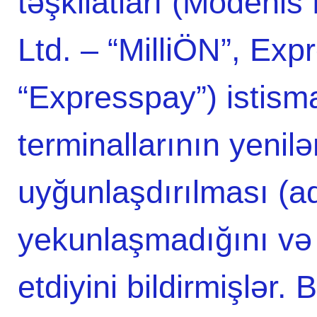
təşkilatları (Moden
Ltd. – “MilliÖN”, Ex
“Expresspay”) istisma
terminallarının yenil
uyğunlaşdırılması (ad
yekunlaşmadığını və
etdiyini bildirmişlər.