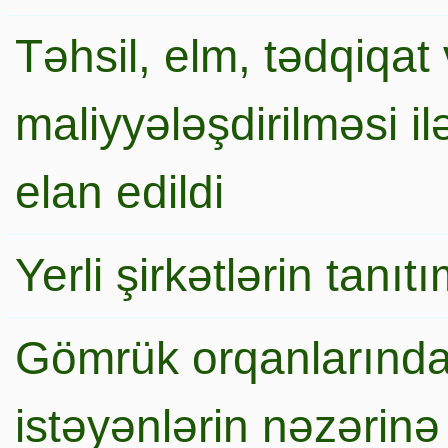
Təhsil, elm, tədqiqat 
maliyyələşdirilməsi i
elan edildi
Yerli şirkətlərin tanı
Gömrük orqanlarında
istəyənlərin nəzərinə