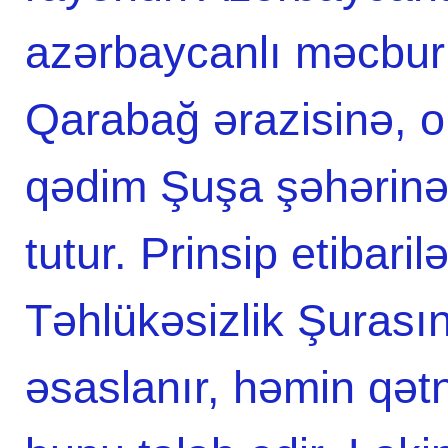
azərbaycanlı məcburi
Qarabağ ərazisinə, 
qədim Şuşa şəhərinə
tutur. Prinsip etibar
Təhlükəsizlik Şurası
əsaslanır, həmin qətn