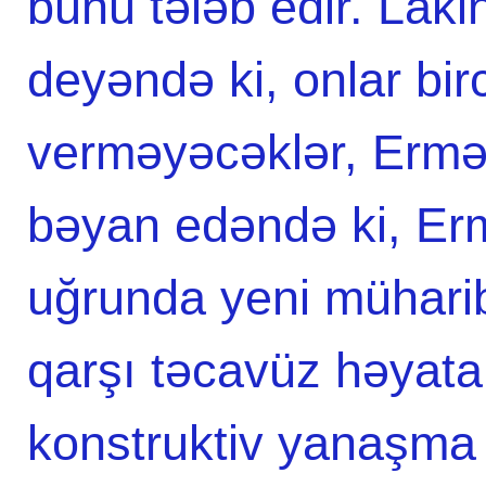
bunu tələb edir. Laki
deyəndə ki, onlar bir
verməyəcəklər, Ermən
bəyan edəndə ki, Erm
uğrunda yeni mühari
qarşı təcavüz həyata 
konstruktiv yanaşma d