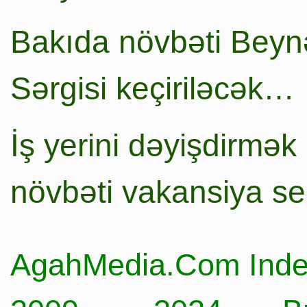
Bakıda növbəti Beynə
Sərgisi keçiriləcək…
İş yerini dəyişdirmək
növbəti vakansiya s
AgahMedia.Com Inde