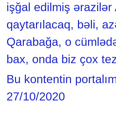
işğal edilmiş ərazilə
qaytarılacaq, bəli, a
Qarabağa, o cümlədə
bax, onda biz çox tez
Bu kontentin portalım
27/10/2020