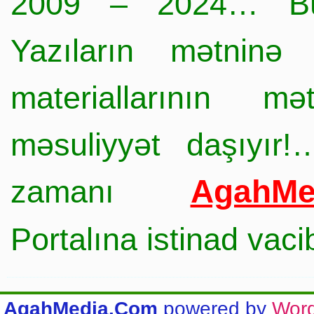
2009 – 2024… Büt
Yazıların mətninə 
materiallarının mə
məsuliyyət daşıyır!
AgahMe
zamanı
Portalına istinad vac
AgahMedia.Com
powered by
Wor