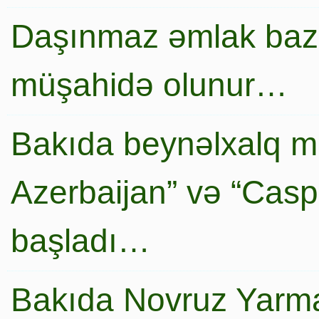
Daşınmaz əmlak baza
müşahidə olunur…
Bakıda beynəlxalq mi
Azerbaijan” və “Caspi
başladı…
Bakıda Novruz Yarma