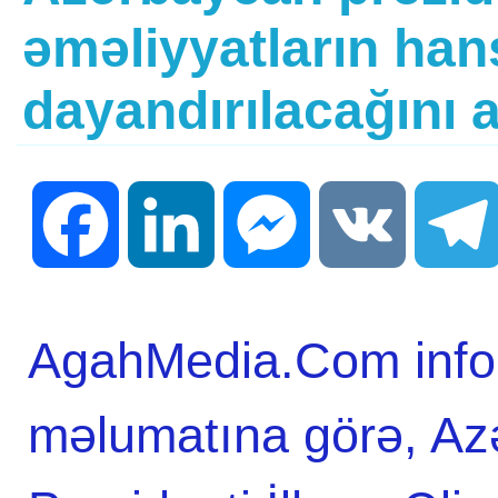
əməliyyatların hans
dayandırılacağını 
Facebook
LinkedIn
Messenger
VK
AgahMedia.Com infor
məlumatına görə, Az