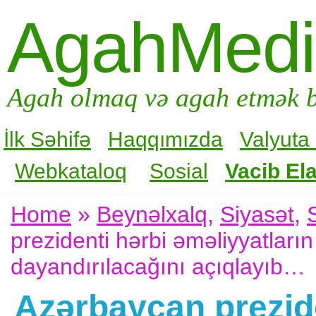
AgahMed
Agah olmaq və agah etmək b
İlk Səhifə
Haqqımızda
Valyuta
Webkataloq
Sosial
Vacib Ela
Home
»
Beynəlxalq
,
Siyasət
,
prezidenti hərbi əməliyyatların
dayandırılacağını açıqlayıb…
Azərbaycan prezide