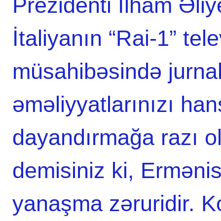
Prezidenti İlham Əli
İtaliyanın “Rai-1” tel
müsahibəsində jurnali
əməliyyatlarınızı hans
dayandırmağa razı ol
demisiniz ki, Ermənis
yanaşma zəruridir. 