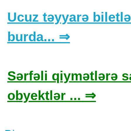
Ucuz təyyarə biletlər
burda... ⇒
Sərfəli qiymətlərə sa
obyektlər ... ⇒