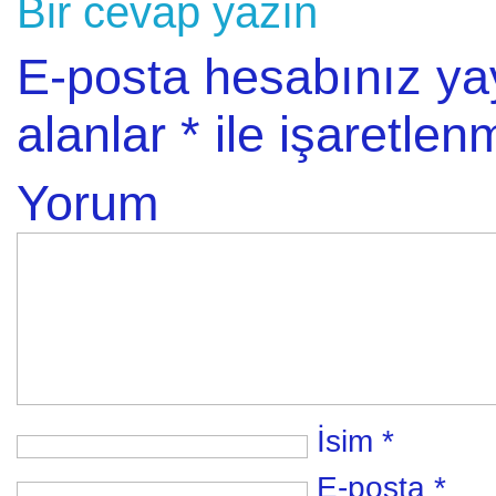
Bir cevap yazın
E-posta hesabınız y
alanlar
*
ile işaretlenm
Yorum
İsim
*
E-posta
*