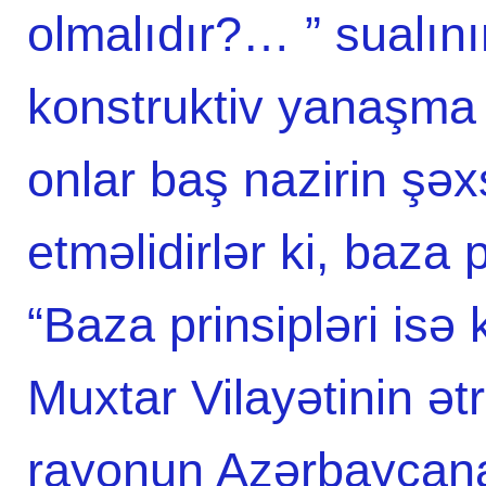
olmalıdır?… ” sualını
konstruktiv yanaşma o
onlar baş nazirin şə
etməlidirlər ki, baza p
“Baza prinsipləri is
Muxtar Vilayətinin ət
rayonun Azərbaycana