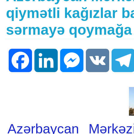
qiymətli kağızlar b
sərmayə qoymağa h
Facebook
LinkedIn
Messenger
VK
Azərbaycan Mərkəz