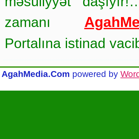
məsuliyyət daşıyır!
AgahMe
zamanı
Portalına istinad vac
AgahMedia.Com
powered by
Wor