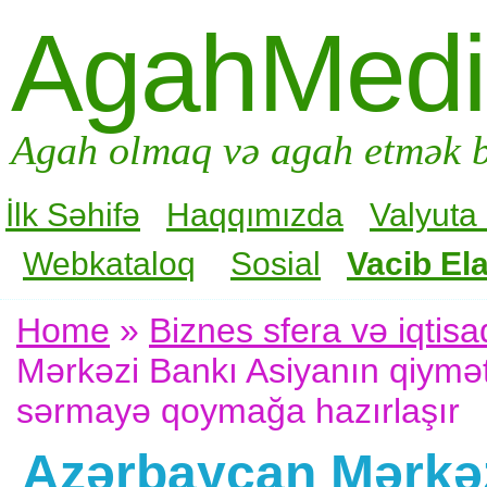
AgahMed
Agah olmaq və agah etmək b
İlk Səhifə
Haqqımızda
Valyuta
Webkataloq
Sosial
Vacib Ela
Home
»
Biznes sfera və iqtisa
Mərkəzi Bankı Asiyanın qiymətl
sərmayə qoymağa hazırlaşır
Azərbaycan Mərkəz