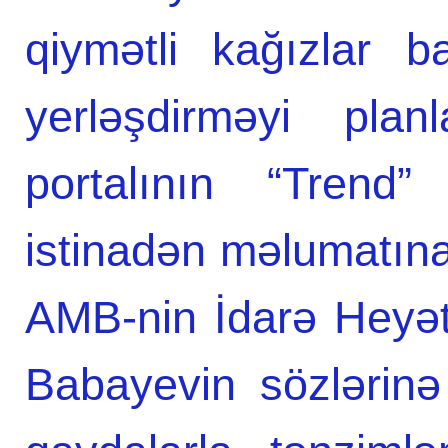
qiymətli kağızlar b
yerləşdirməyi plan
portalının “Trend”
istinadən məlumatın
AMB-nin İdarə Heyəti
Babayevin sözlərinə