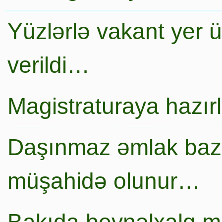
Yüzlərlə vakant yer 
verildi…
Magistraturaya hazır
Daşınmaz əmlak baza
müşahidə olunur…