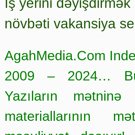
İş yerini dəyişdirmək
növbəti vakansiya s
AgahMedia.Com Inde
2009 – 2024… Büt
Yazıların mətninə 
materiallarının mə