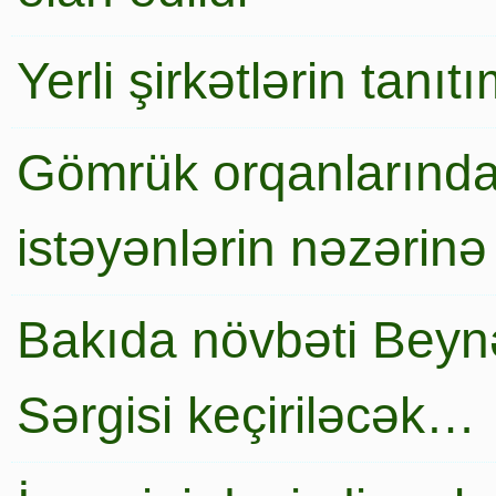
Yerli şirkətlərin tanı
Gömrük orqanlarında
istəyənlərin nəzərinə
Bakıda növbəti Beynə
Sərgisi keçiriləcək…