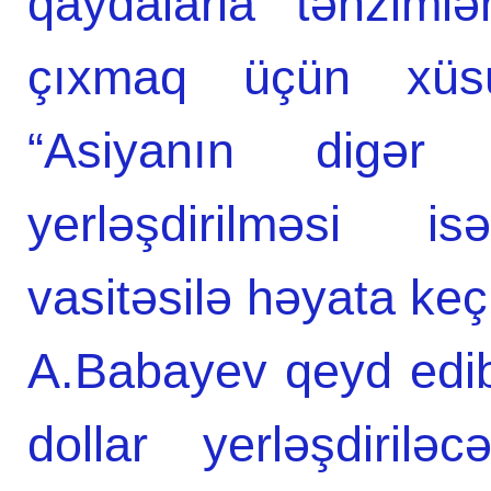
qaydalarla tənzim
çıxmaq üçün xüsu
“Asiyanın digər b
yerləşdirilməsi 
vasitəsilə həyata keçi
A.Babayev qeyd edib
dollar yerləşdiril