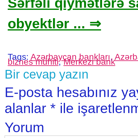
Sərfəli qiymətlərə sa
obyektlər ... ⇒
Tags:
Azərbaycan bankları
,
Azərb
biznes mühiti
,
Merkezi bank
Bir cevap yazın
E-posta hesabınız y
alanlar
*
ile işaretlenm
Yorum