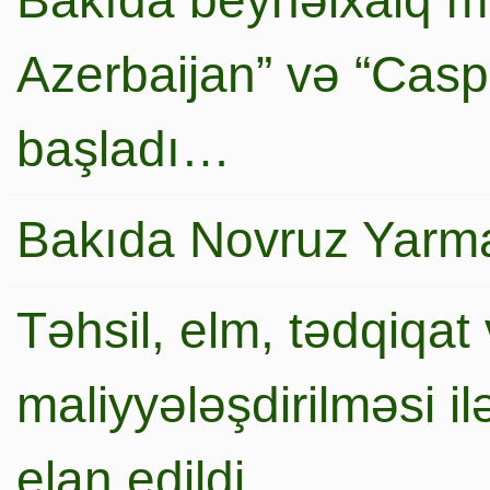
Bakıda beynəlxalq mi
Azerbaijan” və “Caspi
başladı…
Bakıda Novruz Yarma
Təhsil, elm, tədqiqat 
maliyyələşdirilməsi i
elan edildi