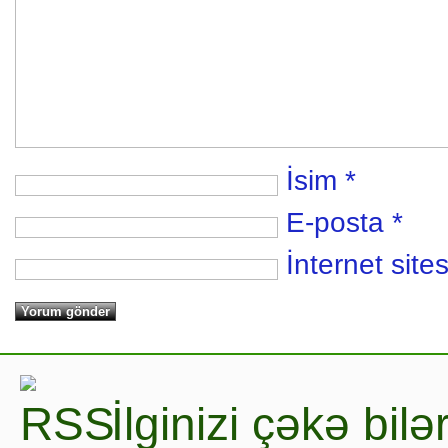
İsim
*
E-posta
*
İnternet sites
İlginizi çəkə bil