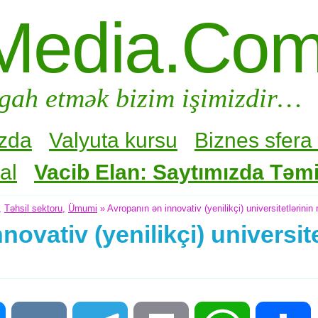
Media.Co
gah etmək bizim işimizdir…
zda
Valyuta kursu
Biznes sfera 
al
Vacib Elan: Saytımızda Təmir
,
Təhsil sektoru
,
Ümumi
» Avropanın ən innovativ (yenilikçi) universitetlərinin
ovativ (yenilikçi) universite