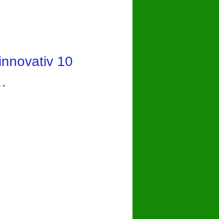
hare
innovativ 10
z…