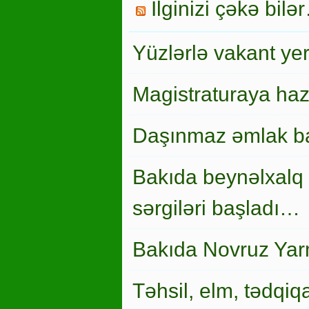
İlginizi çəkə bilə
Yüzlərlə vakant ye
Magistraturaya haz
Daşınmaz əmlak ba
Bakıda beynəlxalq 
sərgiləri başladı…
Bakıda Novruz Yar
Təhsil, elm, tədqiqa