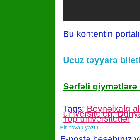
Bu kontentin portal
Ucuz təyyarə biletl
Sərfəli qiymətlərə 
Tags:
Beynəlxalq ali
universiteleri
,
Dünya
Top universitetlər
Bir cevap yazın
E-posta hesabınız 