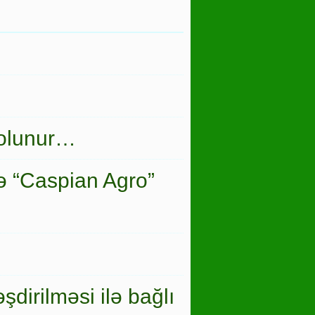
 olunur…
ə “Caspian Agro”
şdirilməsi ilə bağlı