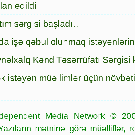
an edildi
nıtım sərgisi başladı…
a işə qəbul olunmaq istəyənlərin
nəlxalq Kənd Təsərrüfatı Sərgisi 
ək istəyən müəllimlər üçün növbət
…
dependent Media Network © 20
zıların mətninə görə müəlliflər, r