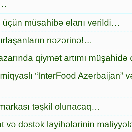
r…
r üçün müsahibə elanı verildi…
ırlaşanların nəzərinə!…
zarında qiymət artımı müşahidə
miqyaslı “InterFood Azerbaijan” v
markası təşkil olunacaq…
t və dəstək layihələrinin maliyyələ