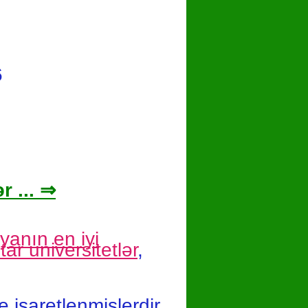
6
r ... ⇒
yanın en iyi
itar universitetlər
,
le işaretlenmişlerdir