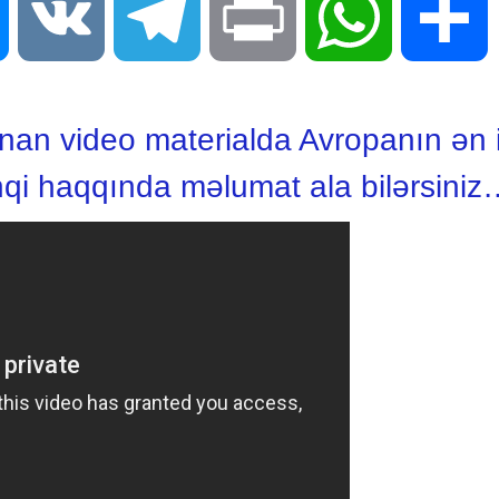
Messenger
VK
Telegram
Print
WhatsApp
S
nan video materialda Avropanın ən 
tinqi haqqında məlumat ala bilərsini