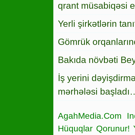
qrant müsabiqəsi el
Yerli şirkətlərin ta
Gömrük orqanlarınd
Bakıda növbəti Bey
İş yerini dəyişdirm
mərhələsi başladı
AgahMedia.Com In
Hüquqlar Qorunur! Ya