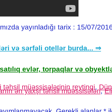
ımızda yayınladığı tarix :
15/07/201
əri və sərfəli otellər burda... ⇒
satılıq evlər, torpaqlar və obyektlə
 təhsil müəssisələrinin reytinqi
,
Dün
nın ən yaxşı təhsil müəssisələri
,
El
yayımlanmayacak.
Gerekli alanlar
*
i