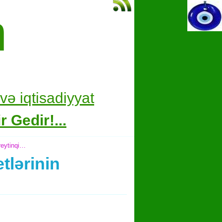
m
və i
qtisadiyyat
 Gedir!...
 reytinqi…
tlərinin