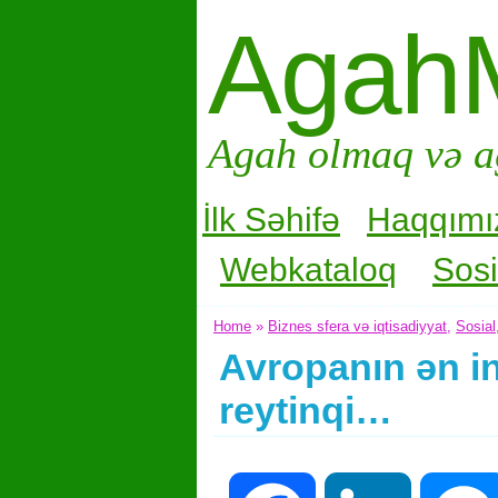
Agah
Agah olmaq və a
İlk Səhifə
Haqqımı
Webkataloq
Sosi
Home
»
Biznes sfera və iqtisadiyyat
,
Sosial
Avropanın ən inn
reytinqi…