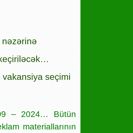
 nəzərinə
keçiriləcək…
i vakansiya seçimi
09 – 2024… Bütün
eklam materiallarının