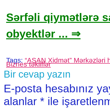
Sərfəli qiymətlərə sa
obyektlər ... ⇒
Tags:
“ASAN Xidmət” Mərkəzləri 
Biznes təkliflər
Bir cevap yazın
E-posta hesabınız y
alanlar
*
ile işaretlenm