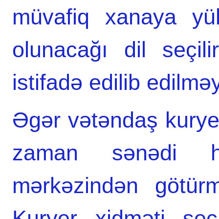
müvafiq xanaya yük
olunacağı dil seçil
istifadə edilib edilm
Əgər vətəndaş kurye
zaman sənədi h
mərkəzindən götürm
Kuryer xidməti seçi