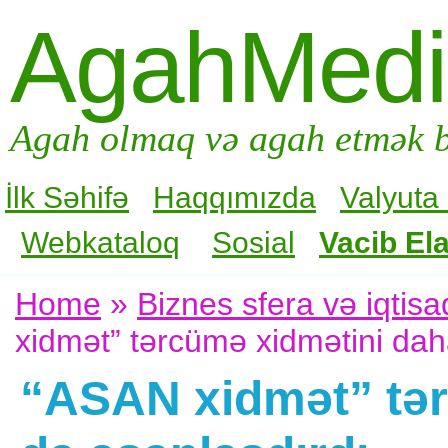
AgahMed
Agah olmaq və agah etmək b
İlk Səhifə
Haqqımızda
Valyuta
Webkataloq
Sosial
Vacib Ela
Home
»
Biznes sfera və iqtisa
xidmət” tərcümə xidmətini dah
“ASAN xidmət” tər