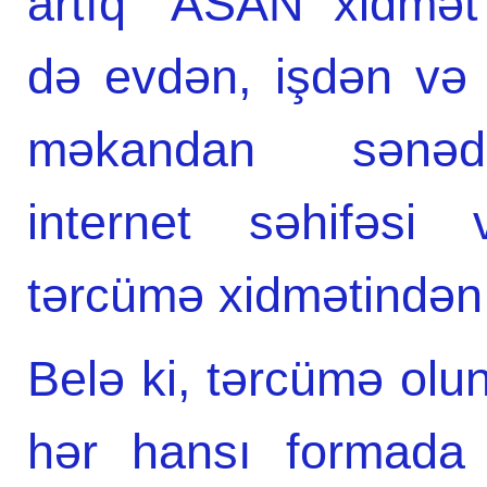
artıq “ASAN xidmət
də evdən, işdən və y
məkandan sənədlə
internet səhifəsi 
tərcümə xidmətindən 
Belə ki, tərcümə olu
hər hansı formada 