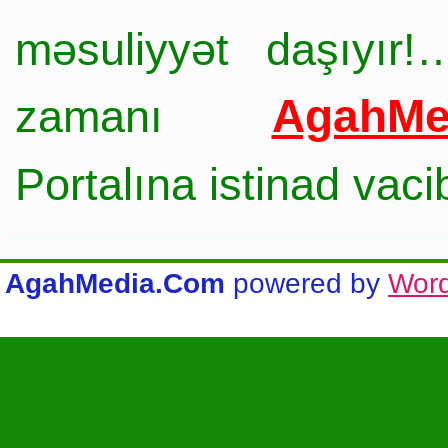
məsuliyyət daşıyır!
AgahMe
zamanı
Portalına istinad vac
AgahMedia.Com
powered by
Wor