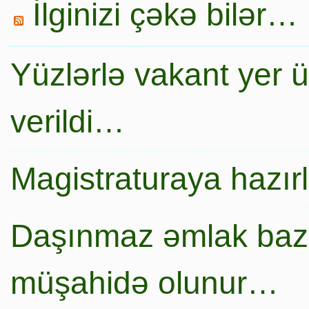
İlginizi çəkə bilər…
Yüzlərlə vakant yer 
verildi…
Magistraturaya hazır
Daşınmaz əmlak baza
müşahidə olunur…