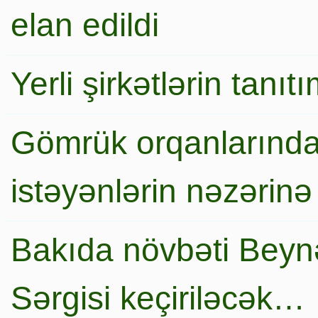
elan edildi
Yerli şirkətlərin tanı
Gömrük orqanlarında
istəyənlərin nəzərinə
Bakıda növbəti Beynə
Sərgisi keçiriləcək…