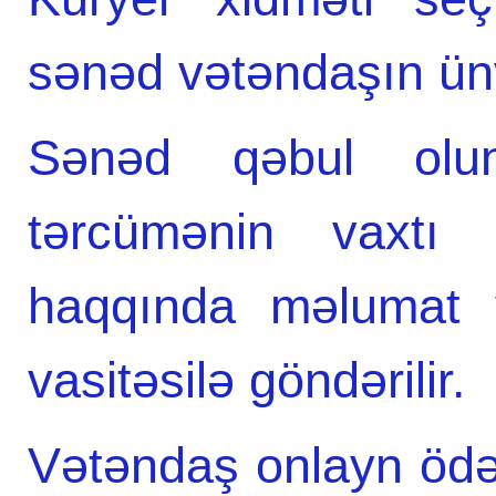
sənəd vətəndaşın ünv
Sənəd qəbul olun
tərcümənin vaxtı
haqqında məlumat v
vasitəsilə göndərilir.
Vətəndaş onlayn ödə