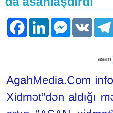
da asanlaşdırdı
Facebook
LinkedIn
Messenger
VK
AgahMedia.Com info
Xidmət”dən aldığı m