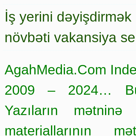
İş yerini dəyişdirmək
növbəti vakansiya s
AgahMedia.Com Inde
2009 – 2024… Büt
Yazıların mətninə 
materiallarının mə