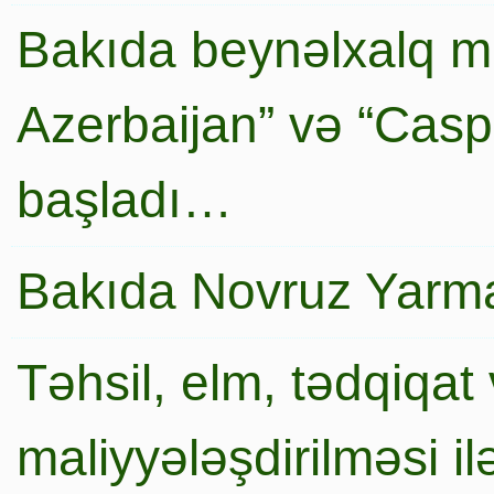
Bakıda beynəlxalq mi
Azerbaijan” və “Caspi
başladı…
Bakıda Novruz Yarma
Təhsil, elm, tədqiqat 
maliyyələşdirilməsi i