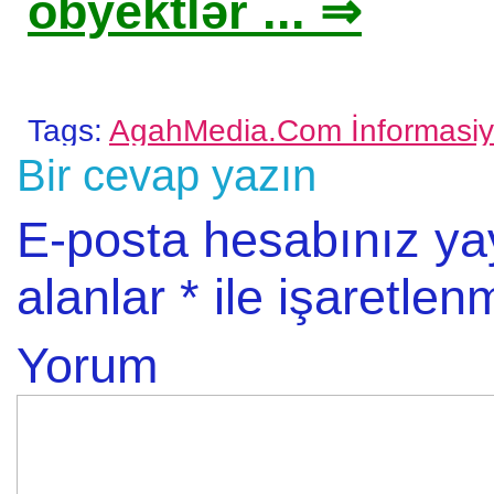
obyektlər ... ⇒
Tags:
AgahMedia.Com İnformasiya P
Bir cevap yazın
E-posta hesabınız y
alanlar
*
ile işaretlenm
Yorum