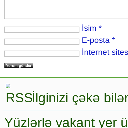
İsim
*
E-posta
*
İnternet sites
İlginizi çəkə bil
Yüzlərlə vakant yer 