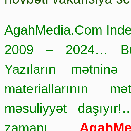
AgahMedia.Com Inde
2009 – 2024… Büt
Yazıların mətninə 
materiallarının mə
məsuliyyət daşıyır!
AgahMe
zamanı