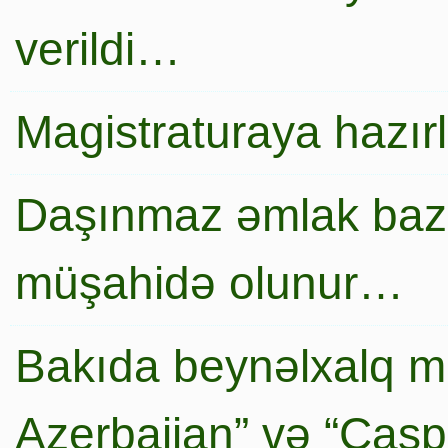
verildi…
Magistraturaya hazır
Daşınmaz əmlak baza
müşahidə olunur…
Bakıda beynəlxalq mi
Azerbaijan” və “Caspi