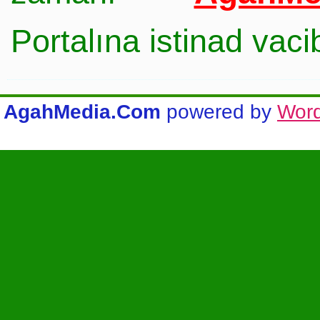
Portalına istinad vac
AgahMedia.Com
powered by
Wor