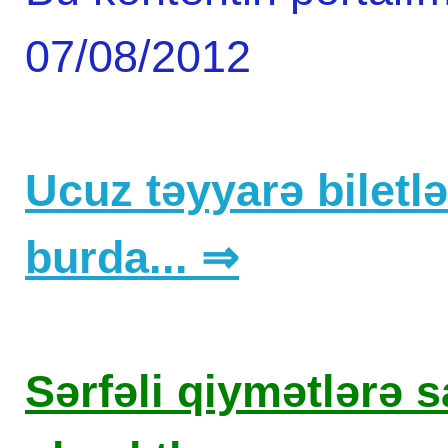
07/08/2012
Ucuz təyyarə biletlər
burda... ⇒
Sərfəli qiymətlərə sa