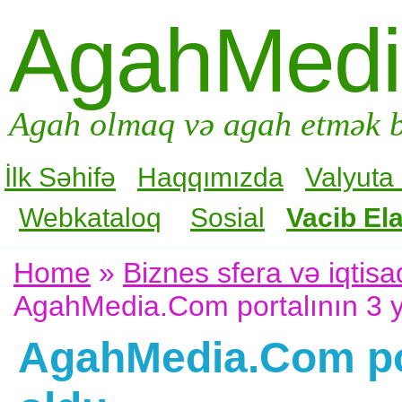
AgahMed
Agah olmaq və agah etmək b
İlk Səhifə
Haqqımızda
Valyuta
Webkataloq
Sosial
Vacib Ela
Home
»
Biznes sfera və iqtisa
AgahMedia.Com portalının 3 
AgahMedia.Com por