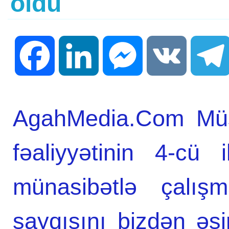
oldu
Facebook
LinkedIn
Messenger
VK
AgahMedia.Com Müst
fəaliyyətinin 4-cü
münasibətlə çalışm
sayqısını bizdən ə