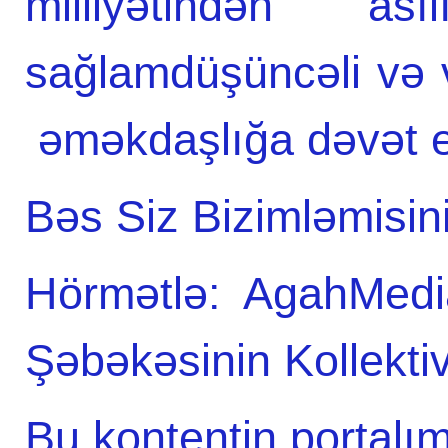
milliyətindən a
sağlamdüşüncəli və v
əməkdaşlığa dəvət ed
Bəs Siz Bizimləmisi
Hörmətlə: AgahMedi
Şəbəkəsinin Kollektiv
Bu kontentin portalım