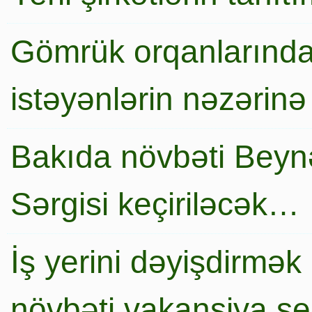
Gömrük orqanlarında
istəyənlərin nəzərinə
Bakıda növbəti Beynə
Sərgisi keçiriləcək…
İş yerini dəyişdirmək
növbəti vakansiya s