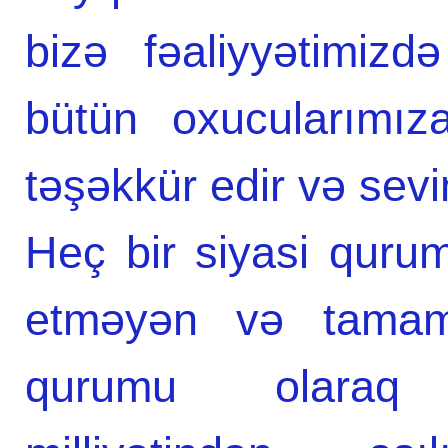
bizə fəaliyyətimiz
bütün oxucularımız
təşəkkür edir və sevi
Heç bir siyasi quru
etməyən və tamam
qurumu olaraq 