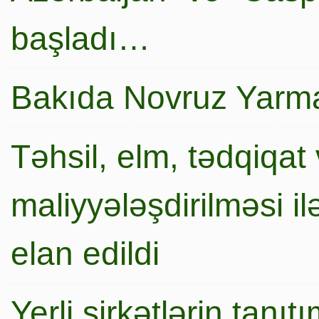
başladı…
Bakıda Novruz Yarma
Təhsil, elm, tədqiqat 
maliyyələşdirilməsi i
elan edildi
Yerli şirkətlərin tanı