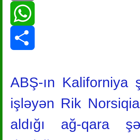
Print
WhatsApp
Share
ABŞ-ın Kaliforniya 
işləyən Rik Norsiqia
aldığı ağ-qara şə