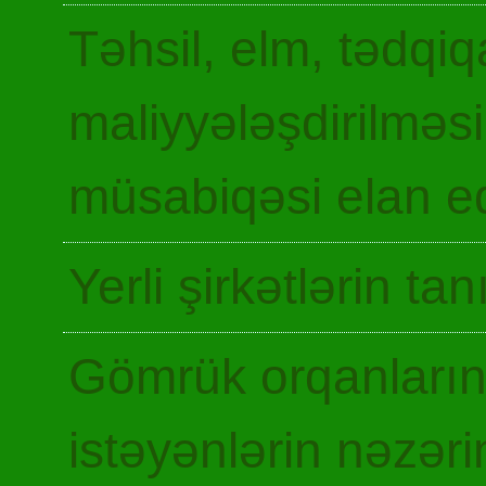
Təhsil, elm, tədqiq
maliyyələşdirilməsi
müsabiqəsi elan ed
Yerli şirkətlərin ta
Gömrük orqanların
istəyənlərin nəzəri