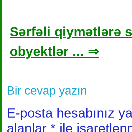
Sərfəli qiymətlərə s
obyektlər ... ⇒
Bir cevap yazın
E-posta hesabınız y
alanlar
*
ile işaretlen