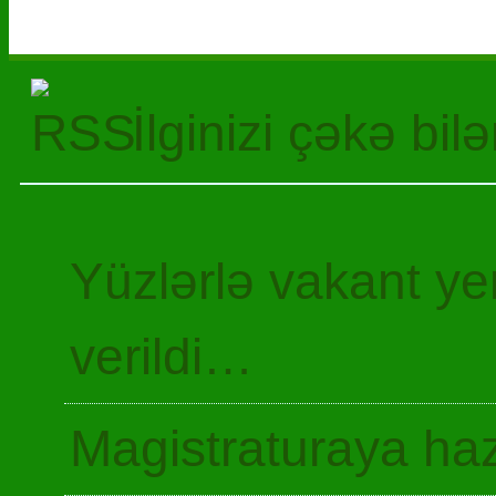
İlginizi çəkə bil
Yüzlərlə vakant y
verildi…
Magistraturaya haz