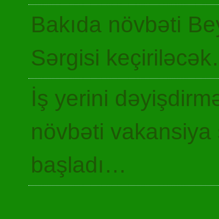
Bakıda növbəti Be
Sərgisi keçiriləcə
İş yerini dəyişdir
növbəti vakansiya 
başladı…