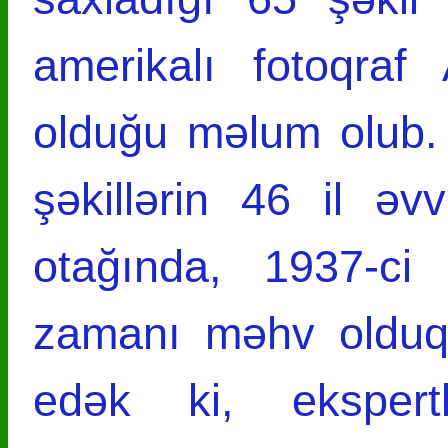
amerikalı fotoqra
olduğu məlum olub. 
şəkillərin 46 il ə
otağında, 1937-ci
zamanı məhv olduql
edək ki, ekspertl