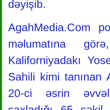
dəyişib.
AgahMedia.Com port
məlumatına görə
Kaliforniyadakı Yos
Sahili kimi tanınan 
20-ci əsrin əvvəl
saxladığı 65 şəkil 