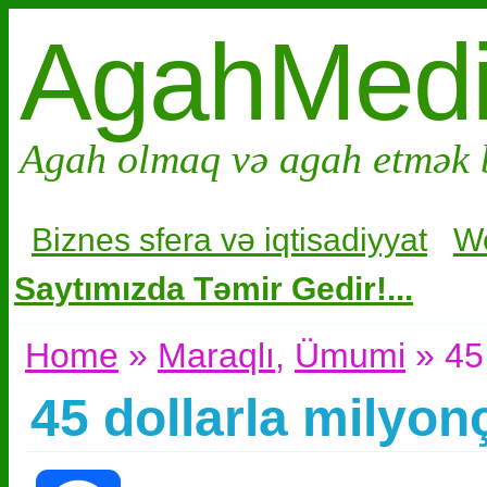
AgahMed
Agah olmaq və agah etmək 
Biznes sfera və i
qtisadiyyat
W
Saytımızda Təmir Gedir!...
Home
»
Maraqlı
,
Ümumi
» 45 
45 dollarla milyon