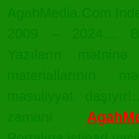
AgahMedia.Com Inde
2009 – 2024… Bü
Yazıların mətninə 
materiallarının mə
məsuliyyət daşıyır!
AgahMe
zamanı
Portalına istinad vac