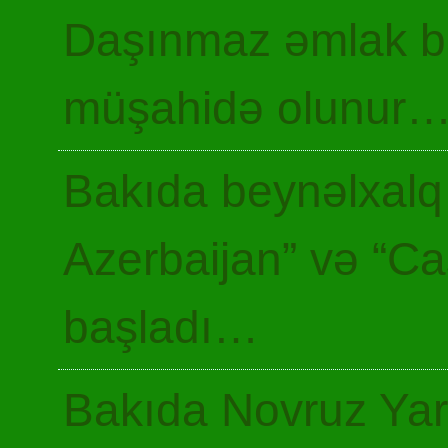
Daşınmaz əmlak ba
müşahidə olunur
Bakıda beynəlxalq 
Azerbaijan” və “Ca
başladı…
Bakıda Novruz Yar