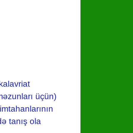
hare
kalavriat
n məzunları üçün)
 imtahanlarının
kdə tanış ola