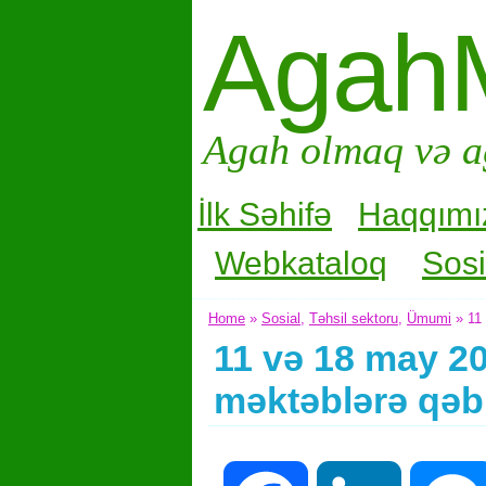
Agah
Agah olmaq və a
İlk Səhifə
Haqqımı
Webkataloq
Sosi
Home
»
Sosial
,
Təhsil sektoru
,
Ümumi
» 11 
11 və 18 may 201
məktəblərə qəbu