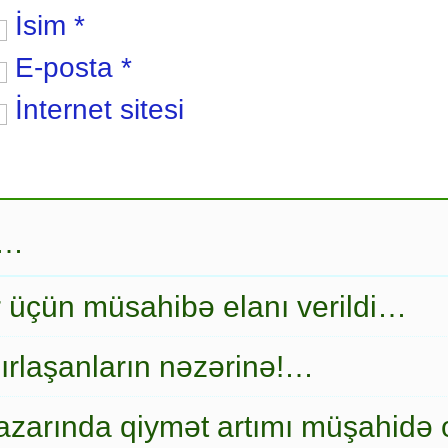
İsim
*
E-posta
*
İnternet sitesi
r…
r üçün müsahibə elanı verildi…
ırlaşanların nəzərinə!…
zarında qiymət artımı müşahidə