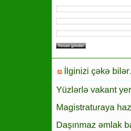
İlginizi çəkə bilə
Yüzlərlə vakant ye
Magistraturaya haz
Daşınmaz əmlak ba