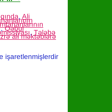
qqında
,
Ali
ahanlarının
imtahanlarının
ı
,
Qəbul
missiyası
,
Tələbə
üzrə ali məktəblərə
le işaretlenmişlerdir