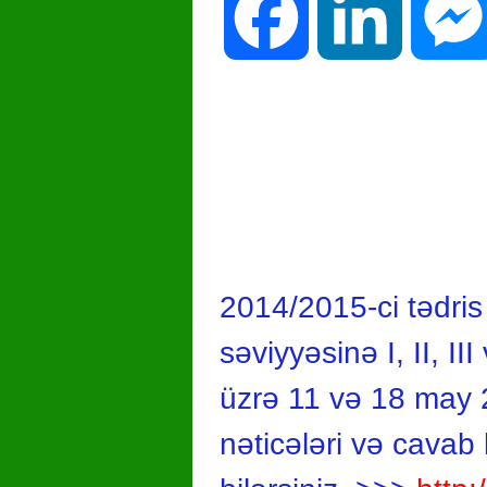
Facebook
LinkedIn
2014/2015-ci tədris 
səviyyəsinə I, II, II
üzrə 11 və 18 may 20
nəticələri və cavab k