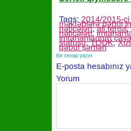
Tags:
2014/2015-ci 
məktəblərə qəbul i
nəticələri
,
ali tehsil
,
nəticələri
,
imtahanla
imtahanlarının cava
statusu
,
TQDK
,
Xüs
qəbul şərtləri
Bir cevap yazın
E-posta hesabınız 
Yorum