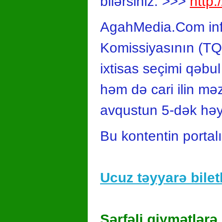
bilərsiniz. >>>
http:
AgahMedia.Com info
Komissiyasının (TQ
ixtisas seçimi qəbul
həm də cari ilin məz
avqustun 5-dək həya
Bu kontentin portal
Ucuz təyyarə biletl
Sərfəli qiymətlərə 