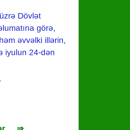
üzrə Dövlət
əlumatına görə,
əm əvvəlki illərin,
rə iyulun 24-dən
4
r ... ⇒