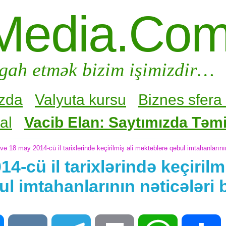
Media.Co
gah etmək bizim işimizdir…
zda
Valyuta kursu
Biznes sfera 
al
Vacib Elan: Saytımızda Təmir
və 18 may 2014-cü il tarixlərində keçirilmiş ali məktəblərə qəbul imtahanlarını
4-cü il tarixlərində keçirilmi
l imtahanlarının nəticələri 