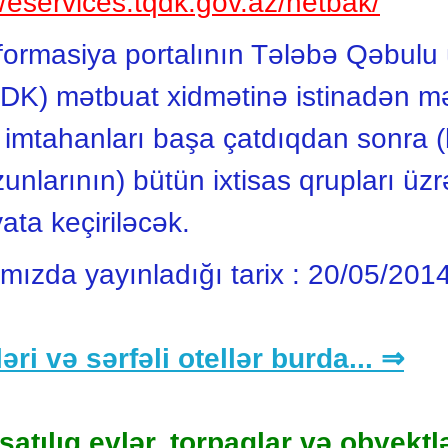
//eservices.tqdk.gov.az/netbak/
rmasiya portalının Tələbə Qəbulu 
DK) mətbuat xidmətinə istinadən m
 imtahanları başa çatdıqdan sonra (h
unlarının) bütün ixtisas qrupları üz
ta keçiriləcək.
ımızda yayınladığı tarix :
20/05/201
əri və sərfəli otellər burda... ⇒
satılıq evlər, torpaqlar və obyektlə