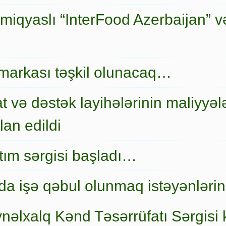
miqyaslı “InterFood Azerbaijan” v
markası təşkil olunacaq…
t və dəstək layihələrinin maliyyələ
an edildi
nıtım sərgisi başladı…
a işə qəbul olunmaq istəyənlərin
nəlxalq Kənd Təsərrüfatı Sərgisi 