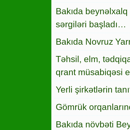
Bakıda beynəlxalq 
sərgiləri başladı…
Bakıda Novruz Yar
Təhsil, elm, tədqiqa
qrant müsabiqəsi el
Yerli şirkətlərin ta
Gömrük orqanlarınd
Bakıda növbəti Bey