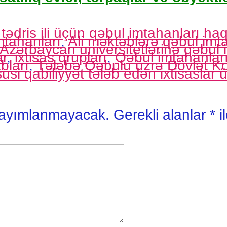
tədris ili üçün qəbul imtahanları ha
mtahanları
,
Ali məktəblərə qəbul imt
Azərbaycan universitetlərinə qəbul 
r
,
ixtisas qrupları
,
Qəbul imtahanlar
bları
,
Tələbə Qəbulu üzrə Dövlət Ko
usi qabiliyyət tələb edən ixtisaslar 
yayımlanmayacak.
Gerekli alanlar
*
i