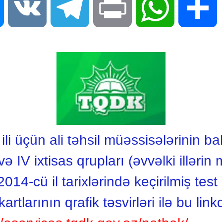
Messenger
VK
Telegram
Print
WhatsApp
S
ili üçün ali təhsil müəssisələrinin ba
I və IV ixtisas qrupları (əvvəlki illəri
14-cü il tarixlərində keçirilmiş test
artlarının qrafik təsvirləri ilə bu lin