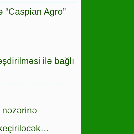
ə “Caspian Agro”
şdirilməsi ilə bağlı
 nəzərinə
keçiriləcək…