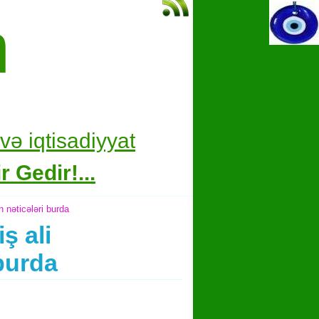
m
və i
qtisadiyyat
 Gedir!...
n nəticələri burda
ş ali
burda