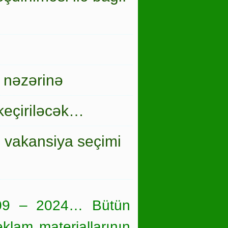
 nəzərinə
keçiriləcək…
i vakansiya seçimi
09 – 2024… Bütün
eklam materiallarının