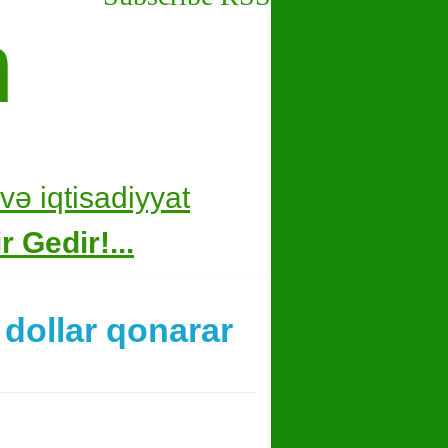
m
və i
qtisadiyyat
 Gedir!...
dollar qonarar