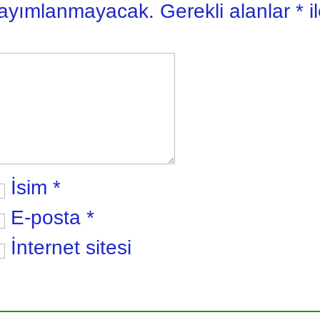
yayımlanmayacak.
Gerekli alanlar
*
i
İsim
*
E-posta
*
İnternet sitesi