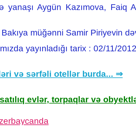
 ilə yanaşı Aygün Kazımova, Faiq
Bakıya müğənni Samir Piriyevin dəvə
ımızda yayınladığı tarix :
02/11/201
əri və sərfəli otellər burda... ⇒
satılıq evlər, torpaqlar və obyektlə
Azerbaycanda