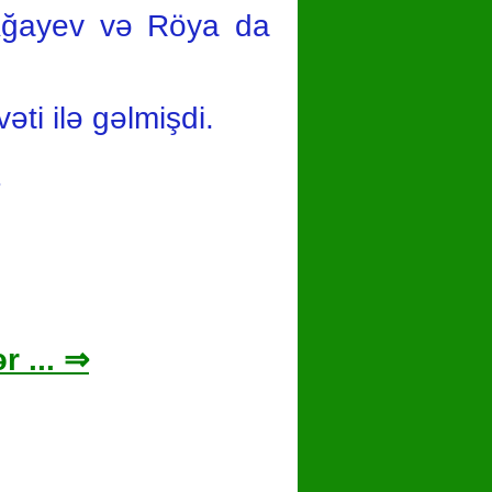
 Ağayev və Röya da
ti ilə gəlmişdi.
2
r ... ⇒