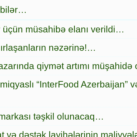
 bilər…
r üçün müsahibə elanı verildi…
ırlaşanların nəzərinə!…
zarında qiymət artımı müşahidə
miqyaslı “InterFood Azerbaijan” v
markası təşkil olunacaq…
t və dəstək layihələrinin maliyyələ