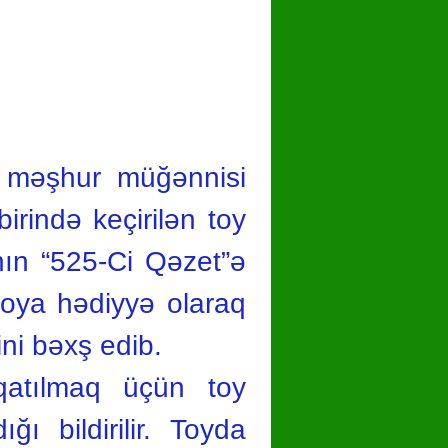
 məşhur müğənnisi
irində keçirilən toy
nın “525-Ci Qəzet”ə
toya hədiyyə olaraq
ini bəxş edib.
 qatılmaq üçün toy
ı bildirilir. Toyda