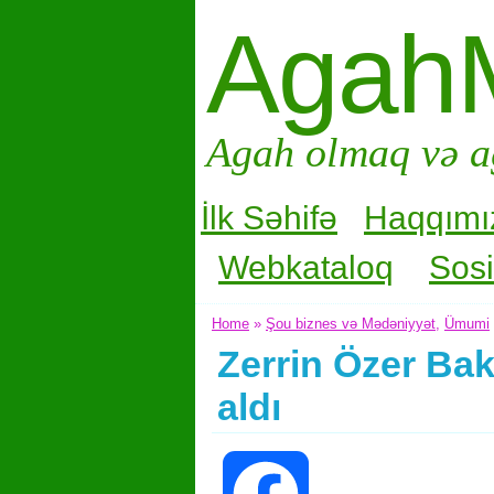
Agah
Agah olmaq və a
İlk Səhifə
Haqqımı
Webkataloq
Sosi
Home
»
Şou biznes və Mədəniyyət
,
Ümumi
Zerrin Özer Bak
aldı