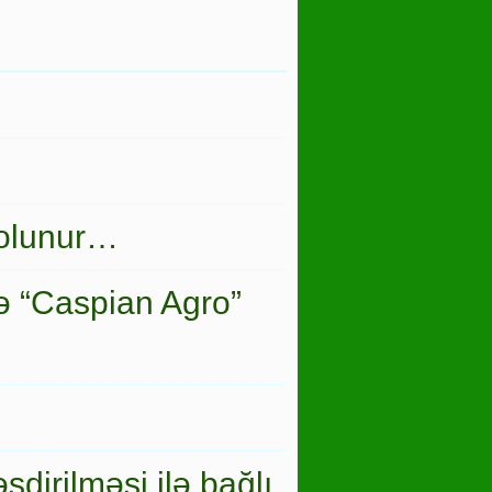
 olunur…
ə “Caspian Agro”
şdirilməsi ilə bağlı