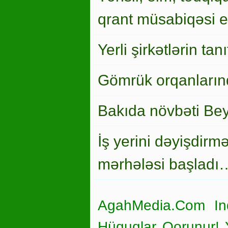
qrant müsabiqəsi el
Yerli şirkətlərin ta
Gömrük orqanlarınd
Bakıda növbəti Bey
İş yerini dəyişdirm
mərhələsi başladı
AgahMedia.Com In
Hüquqlar Qorunur! Ya