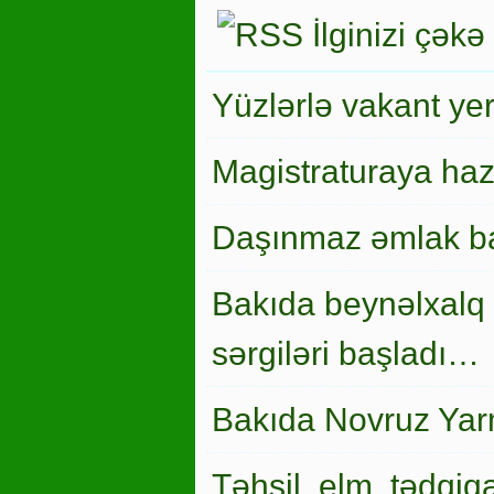
İlginizi çəkə
Yüzlərlə vakant ye
Magistraturaya haz
Daşınmaz əmlak ba
Bakıda beynəlxalq 
sərgiləri başladı…
Bakıda Novruz Yar
Təhsil, elm, tədqiqa