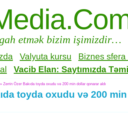
Media.Co
gah etmək bizim işimizdir…
zda
Valyuta kursu
Biznes sfera 
al
Vacib Elan: Saytımızda Təmir
» Zerrin Özer Bakıda toyda oxudu və 200 min dollar qonarar aldı
ıda toyda oxudu və 200 min 