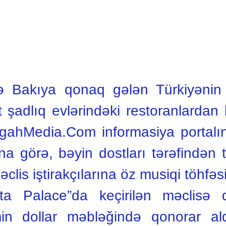
ə Bakıya qonaq gələn Türkiyənin
 şadlıq evlərindəki restoranlardan b
 AgahMedia.Com informasiya portalı
na görə, bəyin dostları tərəfindən 
clis iştirakçılarına öz musiqi töhfəs
ta Palace”da keçirilən məclisə
 dollar məbləğində qonorar aldığ