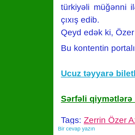
türkiyəli müğənni
çıxış edib.
Qeyd edək ki, Özer 
Bu kontentin portal
Ucuz təyyarə biletl
Sərfəli qiymətlərə 
Tags:
Zerrin Özer 
Bir cevap yazın