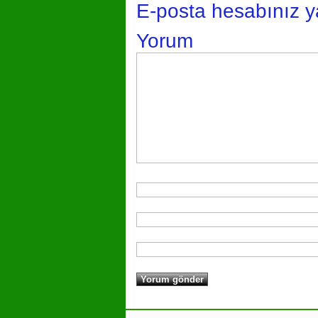
E-posta hesabınız 
Yorum