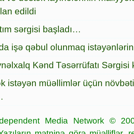
an edildi
nıtım sərgisi başladı…
a işə qəbul olunmaq istəyənlərin
nəlxalq Kənd Təsərrüfatı Sərgisi 
ək istəyən müəllimlər üçün növbət
…
dependent Media Network © 20
zıların mətninə görə müəlliflər, r