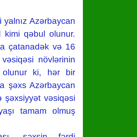
i yalnız Azərbaycan
 kimi qəbul olunur.
ına çatanadək və 16
vəsiqəsi növlərinin
olunur ki, hər bir
ya şəxs Azərbaycan
 şəxsiyyət vəsiqəsi
5 yaşı tamam olmuş
şı, şəxsin fərdi