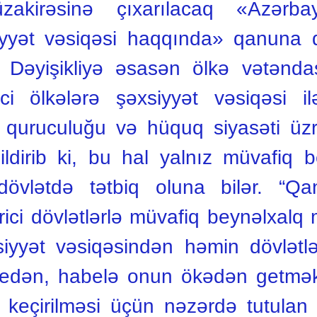
üzakirəsinə çıxarılacaq «Azərba
yyət vəsiqəsi haqqında» qanuna də
. Dəyişikliyə əsasən ölkə vətənda
ci ölkələrə şəxsiyyət vəsiqəsi i
 quruculuğu və hüquq siyasəti üz
ldirib ki, bu hal yalnız müvafiq 
 dövlətdə tətbiq oluna bilər. “Qa
arici dövlətlərlə müvafiq beynəlxal
siyyət vəsiqəsindən həmin dövlətl
iq edən, habelə onun ökədən getmə
eçirilməsi üçün nəzərdə tutulan 