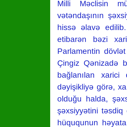
Milli Məclisin m
vətəndaşının şəxsi
hissə əlavə edilib
etibarən bəzi xari
Parlamentin dövlət
Çingiz Qənizadə bi
bağlanılan xarici
dəyişikliyə görə, x
olduğu halda, şəx
şəxsiyyətini təsd
hüququnun həyata k