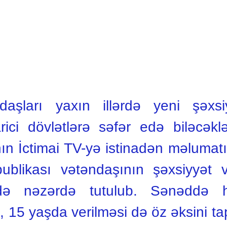
aşları yaxın illərdə yeni şəxsiy
rici dövlətlərə səfər edə biləcək
nın İctimai TV-yə istinadən məluma
blikası vətəndaşının şəxsiyyət 
kdə nəzərdə tutulub. Sənəddə h
l, 15 yaşda verilməsi də öz əksini t