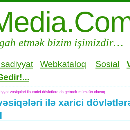
Media.Co
gah etmək bizim işimizdir…
isadiyyat
Webkataloq
Sosial
edir!...
iyyət vəsiqələri ilə xarici dövlətlərə də getmək mümkün olacaq
əsiqələri ilə xarici dövlətl
q