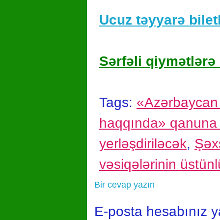
Ucuz təyyarə biletl
Sərfəli qiymətlərə 
Tags:
«Azərbaycan 
haqqında» qanuna d
yerləşdiriləcək
,
Şəxs
vəsiqələrinin üstünl
Bir cevap yazın
E-posta hesabınız 