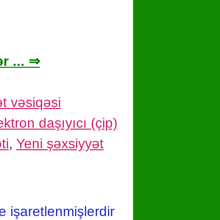
r ... ⇒
t vəsiqəsi
ktron daşıyıcı (çip)
ti
,
Yeni şəxsiyyət
le işaretlenmişlerdir