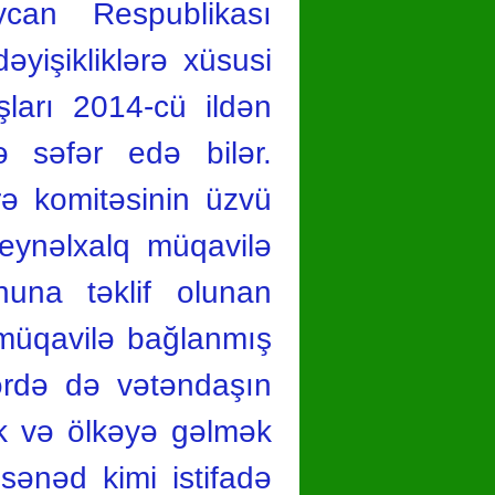
ycan Respublikası
yişikliklərə xüsusi
şları 2014-cü ildən
lə səfər edə bilər.
rə komitəsinin üzvü
beynəlxalq müqavilə
nuna təklif olunan
q müqavilə bağlanmış
ərdə də vətəndaşın
k və ölkəyə gəlmək
sənəd kimi istifadə