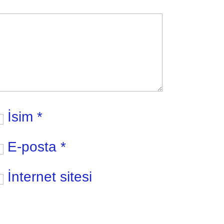
İsim
*
E-posta
*
İnternet sitesi