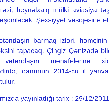
rəsi, beynəlxalq mülki aviasiya təşk
əşdiriləcək. Şəxsiyyət vəsiqəsinə el
ətəndaşın barmaq izləri, həmçinin
sini tapacaq. Çingiz Qənizadə bildir
 vətəndaşın mənafelərinə xid
qdirdə, qanunun 2014-cü il yanv
ulur.
ımızda yayınladığı tarix :
29/12/201