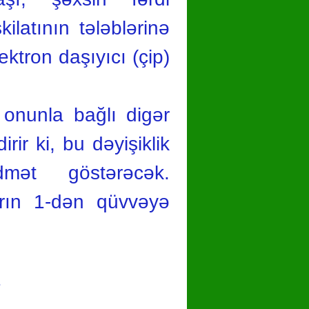
ilatının tələblərinə
ektron daşıyıcı (çip)
 onunla bağlı digər
ir ki, bu dəyişiklik
mət göstərəcək.
arın 1-dən qüvvəyə
1