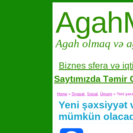
Agah
Agah olmaq və a
Biznes sfera və i
qt
Saytımızda Təmir G
Home
»
Siyasət
,
Sosial
,
Ümumi
» Yeni şəxs
Yeni şəxsiyyət v
mümkün olaca