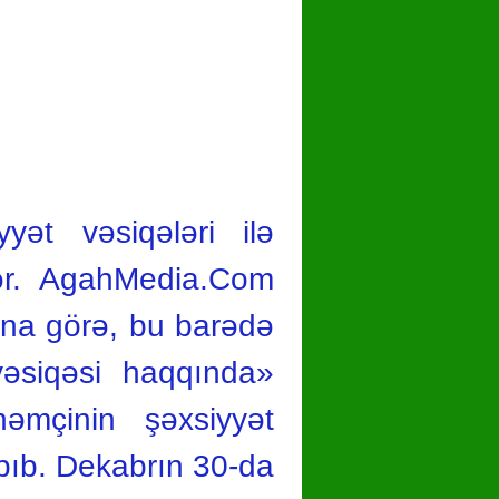
yət vəsiqələri ilə
lər. AgahMedia.Com
tına görə, bu barədə
vəsiqəsi haqqında»
əmçinin şəxsiyyət
apıb. Dekabrın 30-da