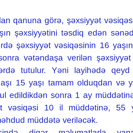
an qanuna görə, şəxsiyyət vəsiqəs
şın şəxsiyyətini təsdiq edən sənəd
ərdə şəxsiyyət vəsiqəsinin 16 yaş
onra vətəndaşa verilən şəxsiyyət 
ərdə tutulur. Yəni layihədə qeyd 
aşı 15 yaşı tamam olduqdan və 
ul edildikdən sonra 1 ay müddətinə
yət vəsiqəsi 10 il müddətinə, 5
-məhdud müddətə veriləcək.
əsində digər məlumatlarla yana