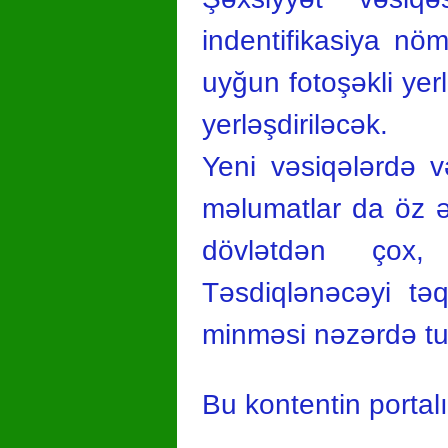
indentifikasiya nöm
uyğun fotoşəkli yerl
yerləşdiriləcək.
Yeni vəsiqələrdə v
məlumatlar da öz ək
dövlətdən çox,
Təsdiqlənəcəyi tə
minməsi nəzərdə tut
Bu kontentin portal