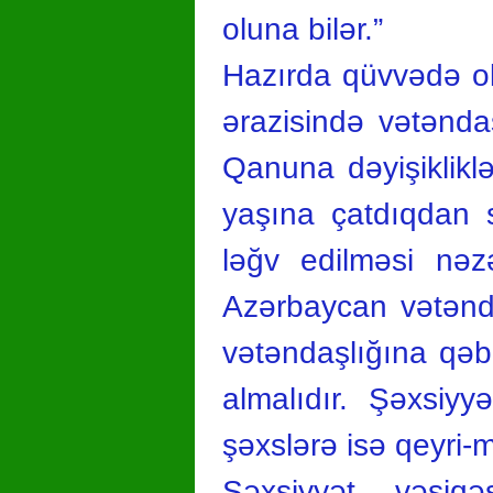
oluna bilər.”
Hazırda qüvvədə ol
ərazisində vətənda
Qanuna dəyişiklikl
yaşına çatdıqdan s
ləğv edilməsi nəz
Azərbaycan vətənd
vətəndaşlığına qəb
almalıdır. Şəxsiy
şəxslərə isə qeyri
Şəxsiyyət vəsiq