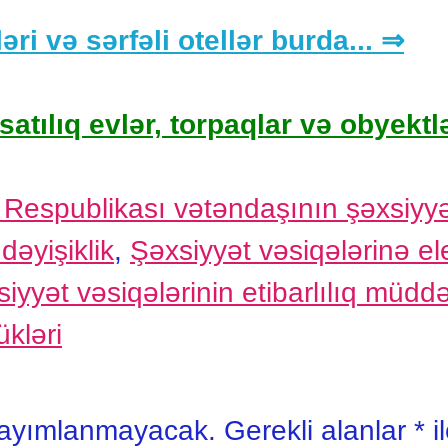
əri və sərfəli otellər burda... ⇒
satılıq evlər, torpaqlar və obyektlə
Respublikası vətəndaşının şəxsiyyə
əyişiklik
,
Şəxsiyyət vəsiqələrinə ele
iyyət vəsiqələrinin etibarlılıq müddə
ükləri
yayımlanmayacak.
Gerekli alanlar
*
i