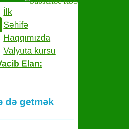
m
İlk
Səhifə
Haqqımızda
Valyuta kursu
Vacib Elan:
ərə də getmək