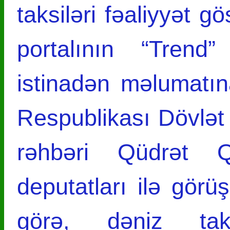
taksiləri fəaliyyət
portalının “Trend”
istinadən məlumatı
Respublikası Dövlət
rəhbəri Qüdrət Q
deputatları ilə gör
görə, dəniz tak