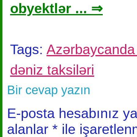
obyektlər ... ⇒
Tags:
Azərbaycanda 
dəniz taksiləri
Bir cevap yazın
E-posta hesabınız y
alanlar
*
ile işaretlen