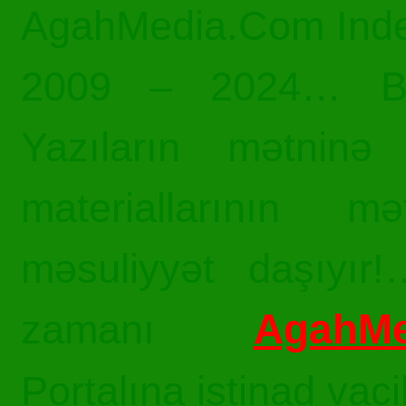
AgahMedia.Com Inde
2009 – 2024… Bü
Yazıların mətninə 
materiallarının mə
məsuliyyət daşıyır!
AgahMe
zamanı
Portalına istinad vac