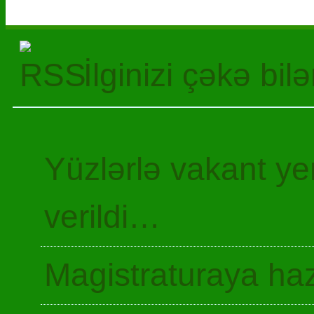
İlginizi çəkə bil
Yüzlərlə vakant y
verildi…
Magistraturaya haz