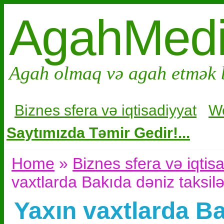
AgahMed
Agah olmaq və agah etmək 
Biznes sfera və i
qtisadiyyat
W
Saytımızda Təmir Gedir!...
Home
»
Biznes sfera və iqtis
vaxtlarda Bakıda dəniz taksilə
Yaxın vaxtlarda Ba