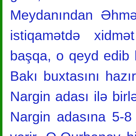
Meydanından Əhməd
istiqamətdə xidmə
başqa, o qeyd edib k
Bakı buxtasını hazır
Nargin adası ilə birl
Nargin adasına 5-8