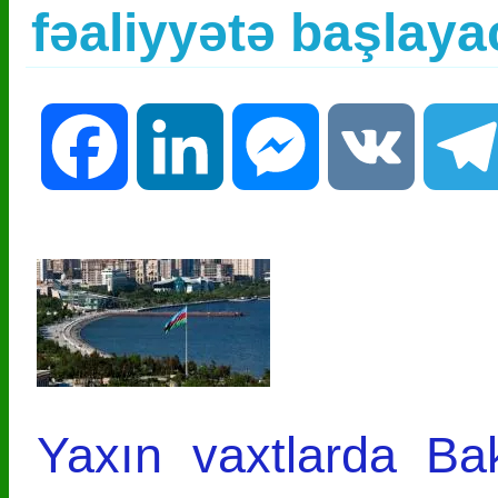
fəaliyyətə başlay
Facebook
LinkedIn
Messenger
VK
Yaxın vaxtlarda Ba