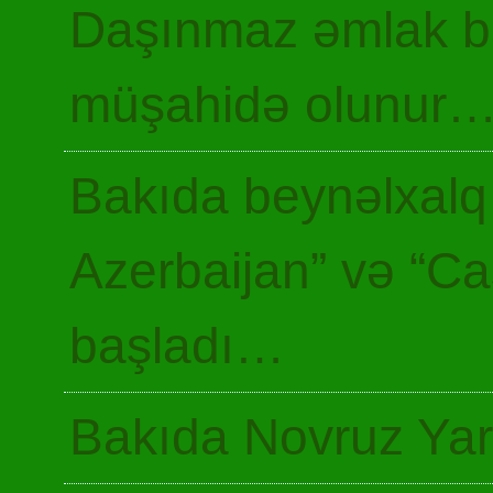
Daşınmaz əmlak ba
müşahidə olunur
Bakıda beynəlxalq 
Azerbaijan” və “Ca
başladı…
Bakıda Novruz Yar