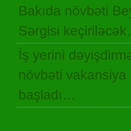
Bakıda növbəti Be
Sərgisi keçiriləcə
İş yerini dəyişdir
növbəti vakansiya 
başladı…