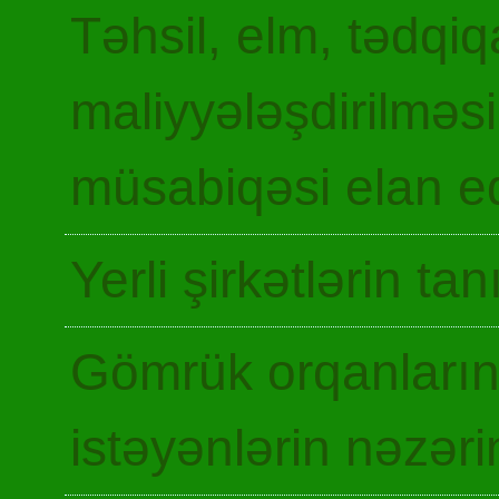
Təhsil, elm, tədqiq
maliyyələşdirilməsi
müsabiqəsi elan ed
Yerli şirkətlərin ta
Gömrük orqanların
istəyənlərin nəzəri