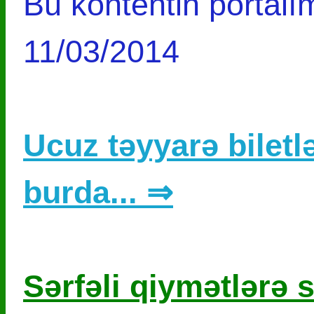
Bu kontentin portalım
11/03/2014
Ucuz təyyarə biletlə
burda... ⇒
Sərfəli qiymətlərə s