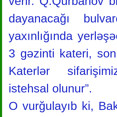
verir. Q.Qurbanov bil
dayanacağı bulvar
yaxınlığında yerləş
3 gəzinti kateri, son
Katerlər sifarişi
istehsal olunur”.
O vurğulayıb ki, Ba