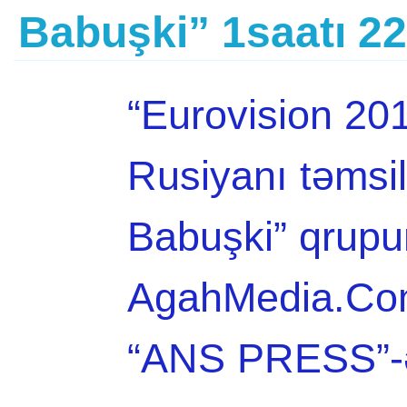
Babuşki” 1saatı 22
“Eurovision 20
Rusiyanı təmsi
Babuşki” qrupun
AgahMedia.Com 
“ANS PRESS”-