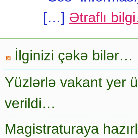
[…]
Ətraflı bilg
İlginizi çəkə bilər…
Yüzlərlə vakant yer 
verildi…
Magistraturaya hazır