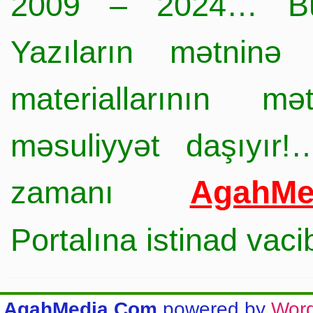
2009 – 2024… Büt
Yazıların mətninə 
materiallarının mə
məsuliyyət daşıyır!
AgahMe
zamanı
Portalına istinad vac
AgahMedia.Com
powered by
Wor