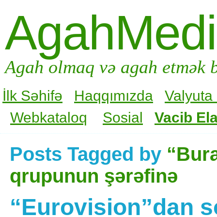
AgahMed
Agah olmaq və agah etmək b
İlk Səhifə
Haqqımızda
Valyuta
Webkataloq
Sosial
Vacib Ela
Posts Tagged by
“Bur
qrupunun şərəfinə
“Eurovision”dan s