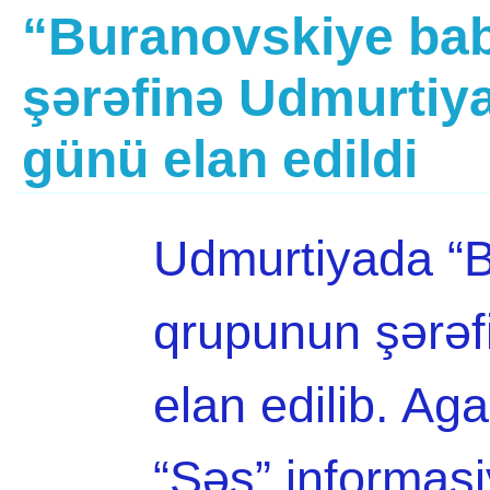
“Buranovskiye ba
şərəfinə Udmurtiy
günü elan edildi
Udmurtiyada “B
qrupunun şərəf
elan edilib. A
“Səs” informasi