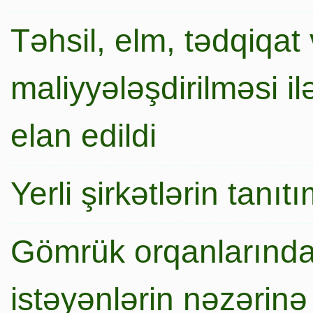
Təhsil, elm, tədqiqat 
maliyyələşdirilməsi i
elan edildi
Yerli şirkətlərin tanı
Gömrük orqanlarında
istəyənlərin nəzərinə