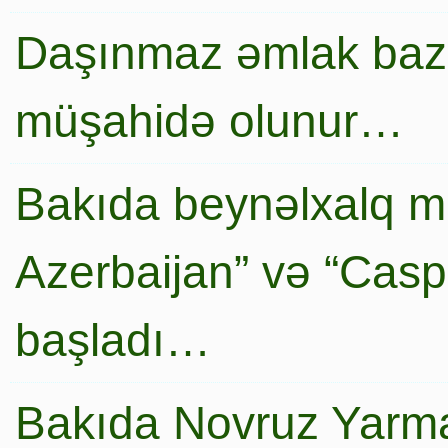
Daşınmaz əmlak baza
müşahidə olunur…
Bakıda beynəlxalq mi
Azerbaijan” və “Caspi
başladı…
Bakıda Novruz Yarma