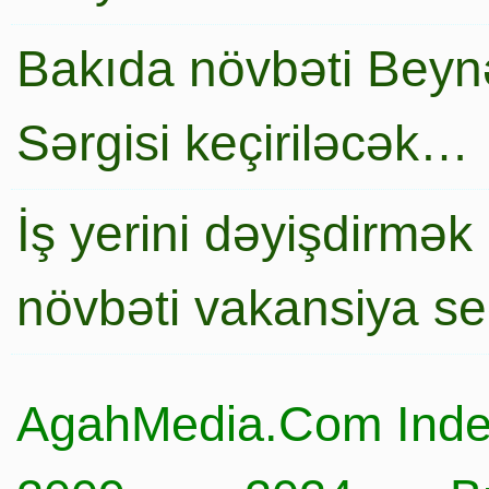
Bakıda növbəti Beynə
Sərgisi keçiriləcək…
İş yerini dəyişdirmək
növbəti vakansiya s
AgahMedia.Com Inde