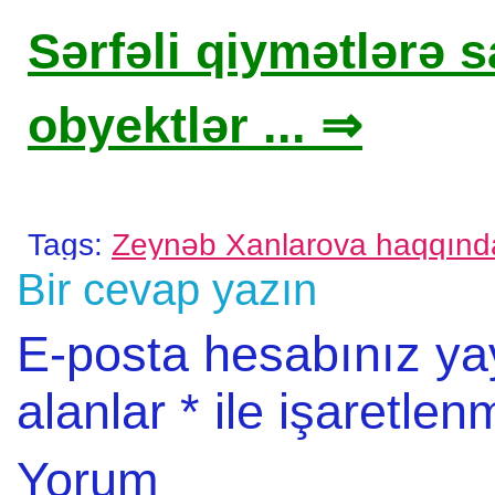
Sərfəli qiymətlərə sa
obyektlər ... ⇒
Tags:
Zeynəb Xanlarova haqqınd
Bir cevap yazın
E-posta hesabınız y
alanlar
*
ile işaretlenm
Yorum