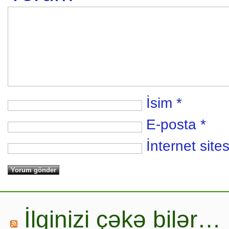
İsim
*
E-posta
*
İnternet sites
İlginizi çəkə bilər…