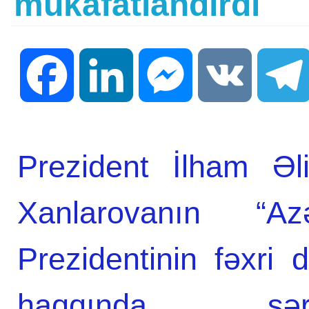
mükafatlandırdı
Facebook
LinkedIn
Messenger
VK
Prezident İlham Əl
Xanlarovanın “Az
Prezidentinin fəxri d
haqqında sər