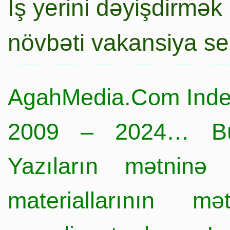
İş yerini dəyişdirmək
növbəti vakansiya s
AgahMedia.Com Inde
2009 – 2024… Büt
Yazıların mətninə 
materiallarının mə