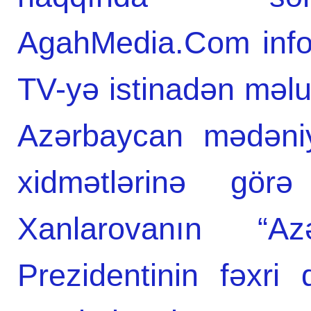
AgahMedia.Com infor
TV-yə istinadən məl
Azərbaycan mədəniy
xidmətlərinə gö
Xanlarovanın “Az
Prezidentinin fəxri d