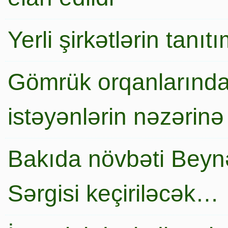
Yerli şirkətlərin tanı
Gömrük orqanlarında
istəyənlərin nəzərinə
Bakıda növbəti Beynə
Sərgisi keçiriləcək…