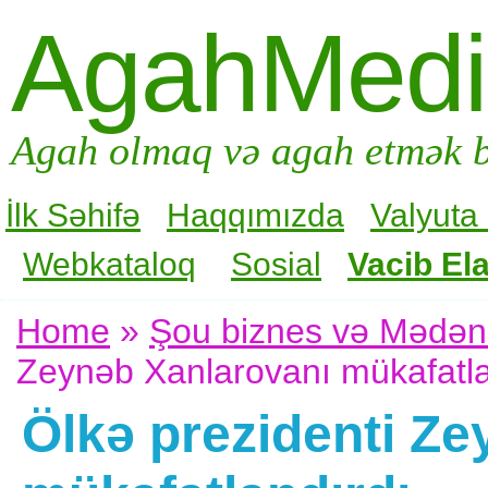
AgahMed
Agah olmaq və agah etmək b
İlk Səhifə
Haqqımızda
Valyuta
Webkataloq
Sosial
Vacib Ela
Home
»
Şou biznes və Mədən
Zeynəb Xanlarovanı mükafatla
Ölkə prezidenti Z