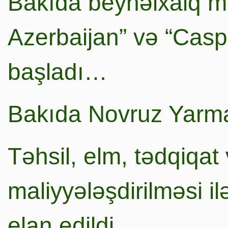
Bakıda beynəlxalq mi
Azerbaijan” və “Caspi
başladı…
Bakıda Novruz Yarma
Təhsil, elm, tədqiqat 
maliyyələşdirilməsi i
elan edildi