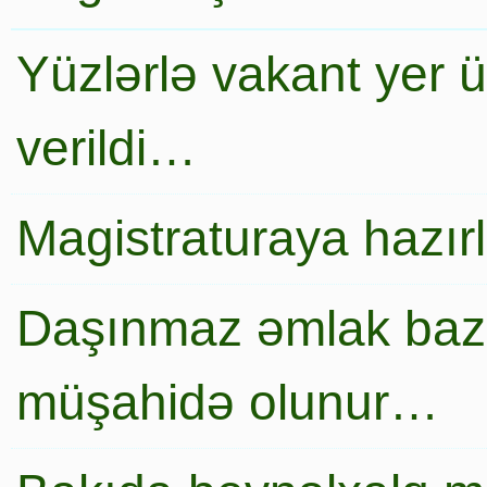
Yüzlərlə vakant yer 
verildi…
Magistraturaya hazır
Daşınmaz əmlak baza
müşahidə olunur…