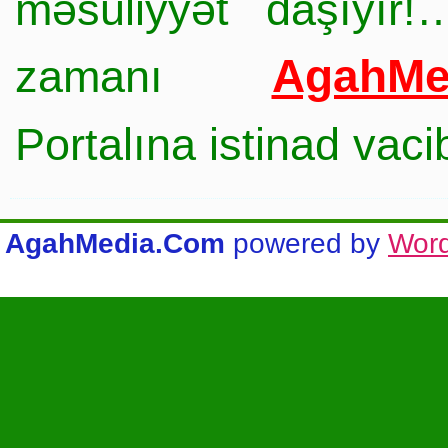
məsuliyyət daşıyır!
AgahMe
zamanı
Portalına istinad vac
AgahMedia.Com
powered by
Wor