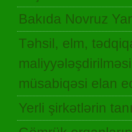
Bakıda Novruz Yar
Təhsil, elm, tədqiq
maliyyələşdirilməsi
müsabiqəsi elan ed
Yerli şirkətlərin ta