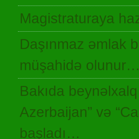
Magistraturaya haz
Daşınmaz əmlak ba
müşahidə olunur
Bakıda beynəlxalq 
Azerbaijan” və “Ca
başladı…