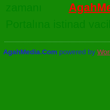
AgahMe
zamanı
Portalına istinad vac
AgahMedia.Com
powered by
Wor