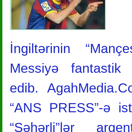
İngiltərinin “Manç
Messiyə fantastik 
edib. AgahMedia.Co
“ANS PRESS”-ə ist
“Şəhərli”lər arge