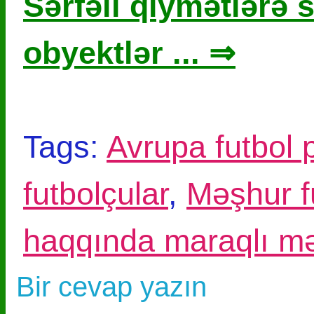
Sərfəli qiymətlərə s
obyektlər ... ⇒
Tags:
Avrupa futbol 
futbolçular
,
Məşhur f
haqqında maraqlı m
Bir cevap yazın