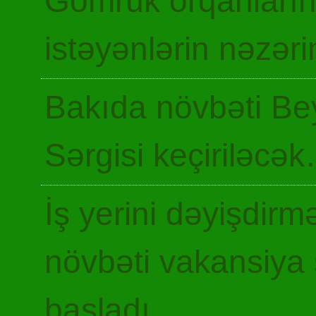
Gömrük orqanların
istəyənlərin nəzəri
Bakıda növbəti Be
Sərgisi keçiriləcə
İş yerini dəyişdir
növbəti vakansiya 
başladı…