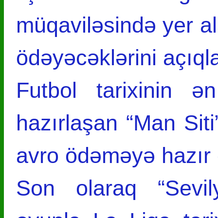
müqaviləsində yer a
ödəyəcəklərini açıqla
Futbol tarixinin ə
hazırlaşan “Man Siti”
avro ödəməyə hazır o
Son olaraq “Sevily