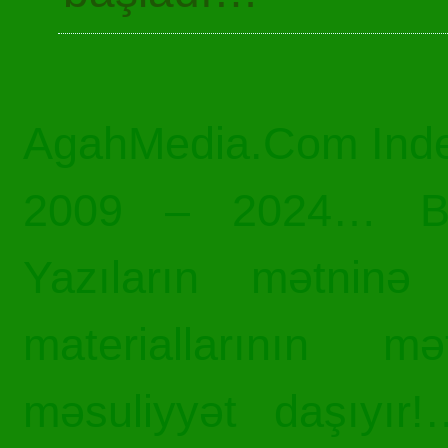
AgahMedia.Com Inde
2009 – 2024… Bü
Yazıların mətninə 
materiallarının mə
məsuliyyət daşıyır!