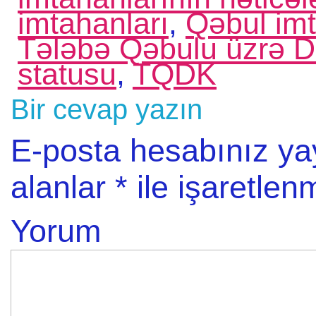
imtahanları
,
Qəbul imt
Tələbə Qəbulu üzrə D
statusu
,
TQDK
Bir cevap yazın
E-posta hesabınız y
alanlar
*
ile işaretlenm
Yorum