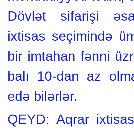
Dövlət sifarişi əs
ixtisas seçimində ü
bir imtahan fənni üzr
balı 10-dan az olmay
edə bilərlər.
QEYD: Aqrar ixtisas