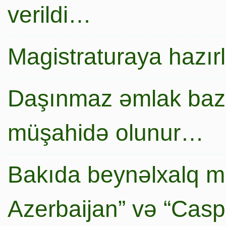
verildi…
Magistraturaya hazır
Daşınmaz əmlak baza
müşahidə olunur…
Bakıda beynəlxalq mi
Azerbaijan” və “Caspi