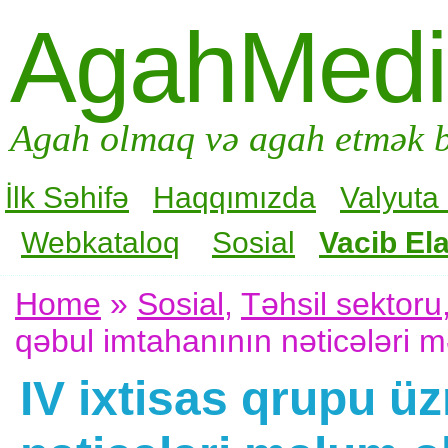
AgahMed
Agah olmaq və agah etmək b
İlk Səhifə
Haqqımızda
Valyuta
Webkataloq
Sosial
Vacib Ela
Home
»
Sosial
,
Təhsil sektoru
qəbul imtahanının nəticələri 
IV ixtisas qrupu ü