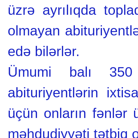
üzrə ayrılıqda topla
olmayan abituriyentlə
edə bilərlər.
Ümumi balı 35
abituriyentlərin ixti
üçün onların fənlər 
məhdudiyyəti tətbiq 