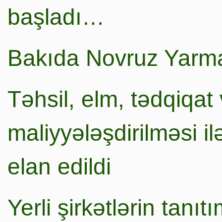
başladı…
Bakıda Novruz Yarma
Təhsil, elm, tədqiqat 
maliyyələşdirilməsi i
elan edildi
Yerli şirkətlərin tanı