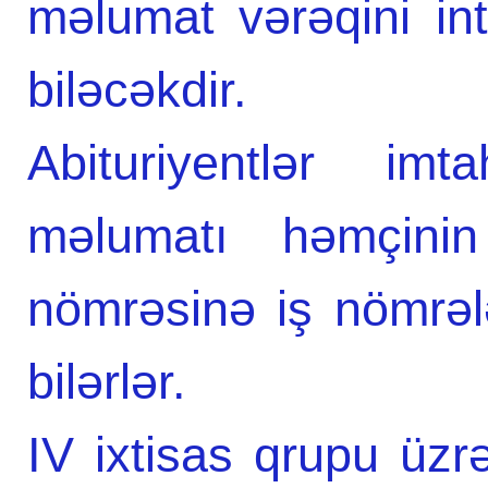
məlumat vərəqini int
biləcəkdir.
Abituriyentlər imt
məlumatı həmçinin
nömrəsinə iş nömrəl
bilərlər.
IV ixtisas qrupu üzr