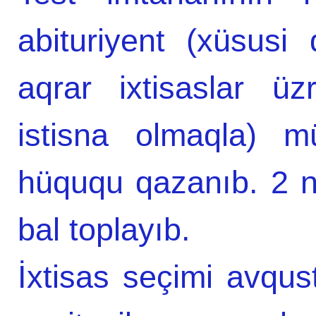
abituriyent (xüsusi
aqrar ixtisaslar üz
istisna olmaqla) m
hüququ qazanıb. 2 n
bal toplayıb.
İxtisas seçimi avqus