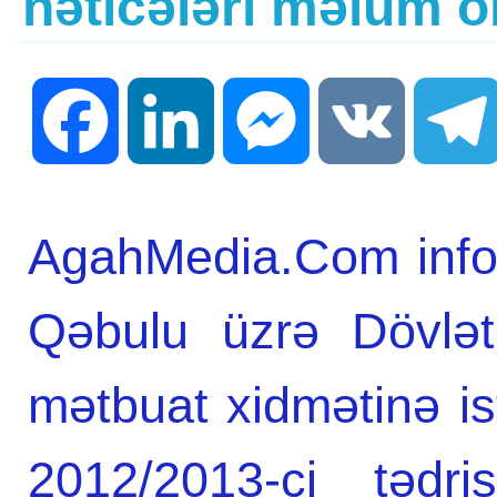
nəticələri məlum o
Facebook
LinkedIn
Messenger
VK
AgahMedia.Com infor
Qəbulu üzrə Dövlət
mətbuat xidmətinə i
2012/2013-ci tədr