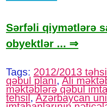
Sərfəli qiymətlərə sa
obyektlər ... ⇒
Tags:
2012/2013 təhsil
qəbul planı
,
Ali məktə
məktəblərə qəbul imtah
tehsil
,
Azərbaycan univ
imtahanlarının nəticəl