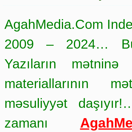
AgahMedia.Com Inde
2009 – 2024… Büt
Yazıların mətninə 
materiallarının mə
məsuliyyət daşıyır!
AgahMe
zamanı