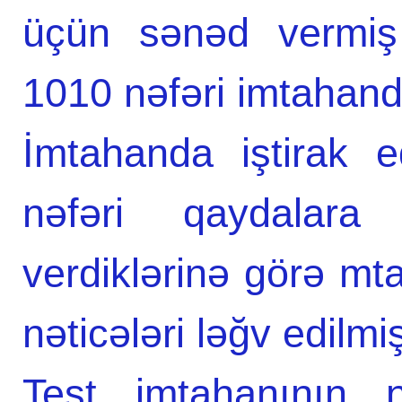
üçün sənəd vermiş 
1010 nəfəri imtahanda
İmtahanda iştirak e
nəfəri qaydalara
verdiklərinə görə m
nəticələri ləğv edilmiş
Test imtahanının 