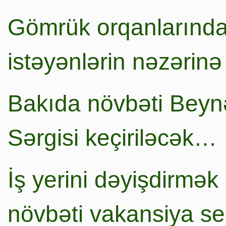
Gömrük orqanlarında
istəyənlərin nəzərinə
Bakıda növbəti Beynə
Sərgisi keçiriləcək…
İş yerini dəyişdirmək
növbəti vakansiya s