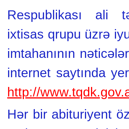
Respublikası ali t
ixtisas qrupu üzrə iy
imtahanının nəticələ
internet saytında yer
http://www.tqdk.gov.
Hər bir abituriyent ö