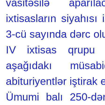
vasitəsilə aparı
ixtisasların siyahısı 
3-cü sayında dərc ol
IV ixtisas qrupu 
aşağıdakı müsabi
abituriyentlər iştirak 
Ümumi balı 250-dən