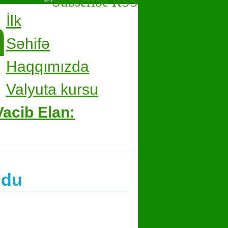
m
İlk
Səhifə
Haqqımızda
Valyuta kursu
Vacib Elan:
ldu