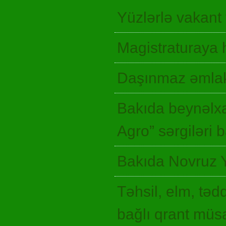
Yüzlərlə vakant
Magistraturaya 
Daşınmaz əmlak
Bakıda beynəlxa
Agro” sərgiləri
Bakıda Novruz 
Təhsil, elm, təd
bağlı qrant müsa