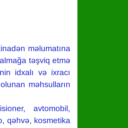
stinadən məlumatına
ı almağa təşviq etmə
nin idxalı və ixracı
 olunan məhsulların
sioner, avtomobil,
ao, qəhvə, kosmetika