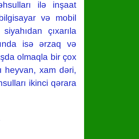
hsulları ilə inşaat
bilgisayar və mobil
siyahıdan çıxarıla
şında isə ərzaq və
aşda olmaqla bir çox
lı heyvan, xam dəri,
ulları ikinci qərara
2