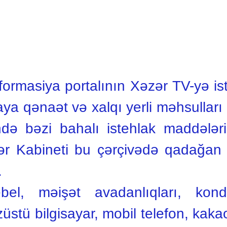
rmasiya portalının Xəzər TV-yə i
aya qənaət və xalqı yerli məhsullar
ində bəzi bahalı istehlak maddələri
rlər Kabineti bu çərçivədə qadağan
.
l, məişət avadanlıqları, kondi
üstü bilgisayar, mobil telefon, kak