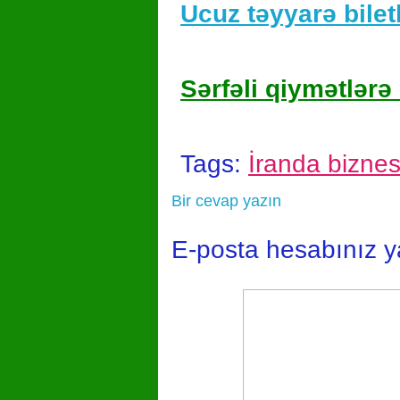
Ucuz təyyarə biletl
Sərfəli qiymətlərə 
Tags:
İranda biznes
Bir cevap yazın
E-posta hesabınız 