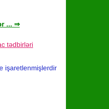
r ... ⇒
c tədbirləri
le işaretlenmişlerdir