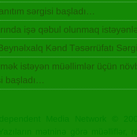
 tanıtım sərgisi başladı…
ında işə qəbul olunmaq istəyənlə
Beynəlxalq Kənd Təsərrüfatı Sərgi
irmək istəyən müəllimlər üçün növ
si başladı…
dependent Media Network © 20
zıların mətninə görə müəlliflər, r