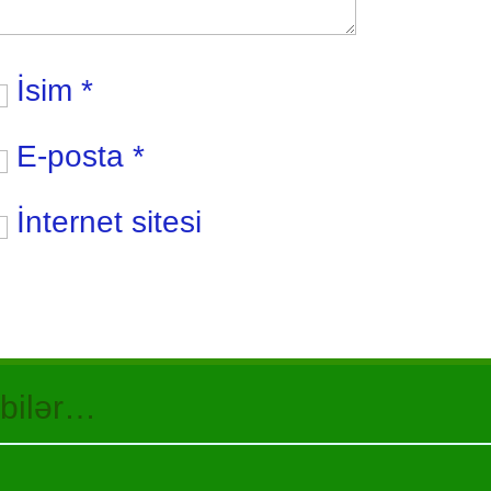
İsim
*
E-posta
*
İnternet sitesi
 bilər…