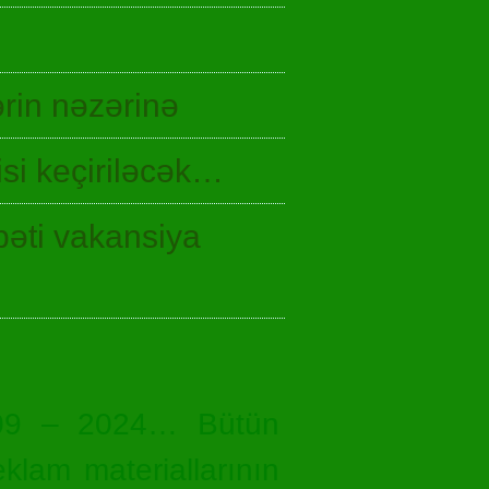
rin nəzərinə
si keçiriləcək…
bəti vakansiya
09 – 2024… Bütün
eklam materiallarının