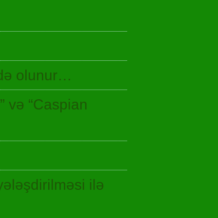
idə olunur…
n” və “Caspian
ələşdirilməsi ilə