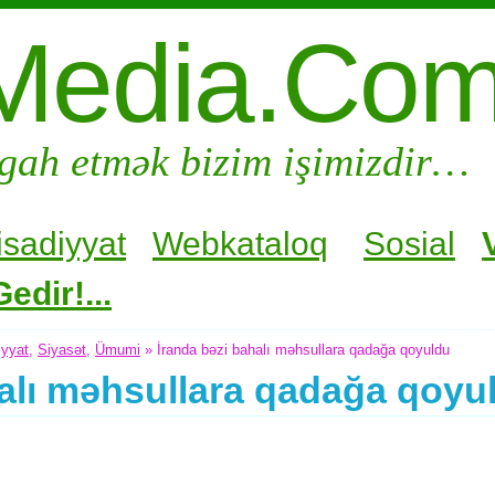
Media.Co
gah etmək bizim işimizdir…
isadiyyat
Webkataloq
Sosial
edir!...
iyyat
,
Siyasət
,
Ümumi
» İranda bəzi bahalı məhsullara qadağa qoyuldu
halı məhsullara qadağa qoyu