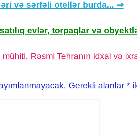
əri və sərfəli otellər burda... ⇒
satılıq evlər, torpaqlar və obyektlə
 mühiti
,
Rəsmi Tehranın idxal və ixra
yayımlanmayacak.
Gerekli alanlar
*
i