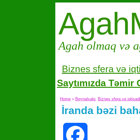
Agah
Agah olmaq və a
Biznes sfera və i
qt
Saytımızda Təmir G
Home
»
Beynəlxalq
,
Biznes sfera və iqtisad
İranda bəzi ba