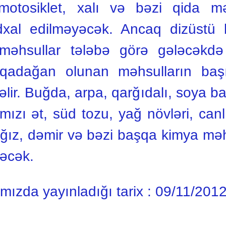
motosiklet, xalı və bəzi qida mə
 idxal edilməyəcək. Ancaq dizüstü 
 məhsullar tələbə görə gələcəkdə 
 qadağan olunan məhsulların ba
lir. Buğda, arpa, qarğıdalı, soya b
ırmızı ət, süd tozu, yağ növləri, can
ağız, dəmir və bəzi başqa kimya məhs
yəcək.
ımızda yayınladığı tarix :
09/11/201