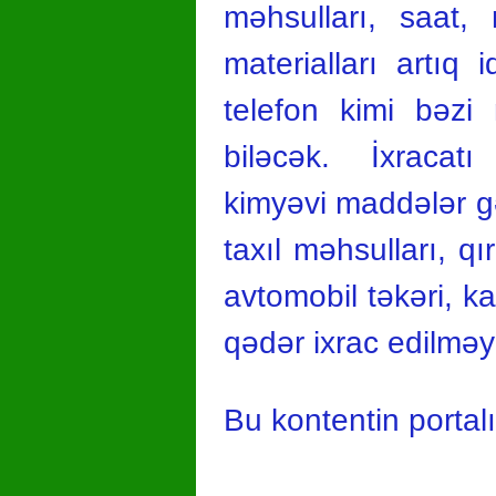
məhsulları, saat, 
materialları artıq
telefon kimi bəzi
biləcək. İxracatı
kimyəvi maddələr gə
taxıl məhsulları, q
avtomobil təkəri, k
qədər ixrac edilmə
Bu kontentin portal