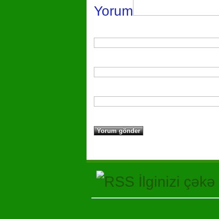
Yorum
İlginizi çəkə