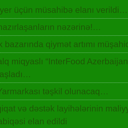
 yer üçün müsahibə elanı verildi…
hazırlaşanların nəzərinə!…
 bazarında qiymət artımı müşah
lq miqyaslı “InterFood Azerbaija
 başladı…
Yarmarkası təşkil olunacaq…
qiqat və dəstək layihələrinin maliyy
biqəsi elan edildi