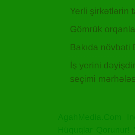
Yerli şirkətlərin
Gömrük orqanlar
Bakıda növbəti 
İş yerini dəyişd
seçimi mərhələ
AgahMedia.Com In
Hüquqlar Qorunur! Ya