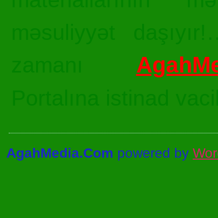
məsuliyyət daşıyır!
AgahMe
zamanı
Portalına istinad vac
AgahMedia.Com
powered by
Wor