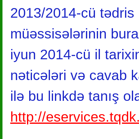
2013/2014-cü tədris 
müəssisələrinin burax
iyun 2014-cü il tarix
nəticələri və cavab ka
ilə bu linkdə tanış ol
http://eservices.tqdk