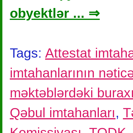
obyektlər ... ⇒
Tags:
Attestat imtaha
imtahanlarının nəticə
məktəblərdəki buraxı
Qəbul imtahanları
,
T
Komissiyası
,
TQDK