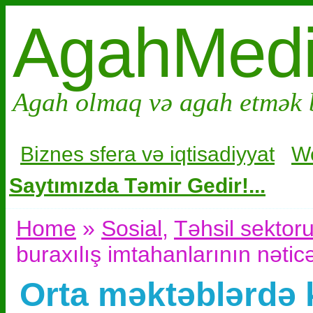
AgahMed
Agah olmaq və agah etmək 
Biznes sfera və i
qtisadiyyat
W
Saytımızda Təmir Gedir!...
Home
»
Sosial
,
Təhsil sektor
buraxılış imtahanlarının nətic
Orta məktəblərdə k