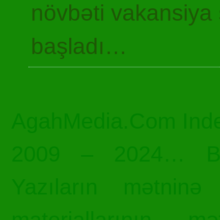
növbəti vakansiya 
başladı…
AgahMedia.Com Inde
2009 – 2024… Bü
Yazıların mətninə 
materiallarının mə