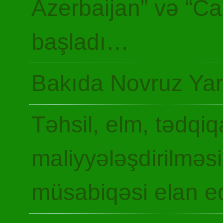
Azerbaijan” və “Ca
başladı…
Bakıda Novruz Yar
Təhsil, elm, tədqiq
maliyyələşdirilməsi
müsabiqəsi elan ed