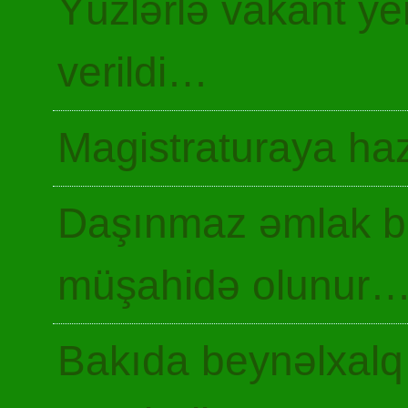
Yüzlərlə vakant y
verildi…
Magistraturaya haz
Daşınmaz əmlak ba
müşahidə olunur
Bakıda beynəlxalq 