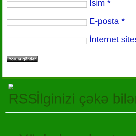
İsim
*
E-posta
*
İnternet site
İlginizi çəkə bil