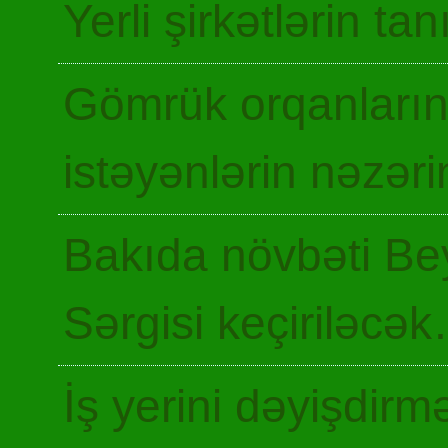
Yerli şirkətlərin ta
Gömrük orqanların
istəyənlərin nəzəri
Bakıda növbəti Be
Sərgisi keçiriləcə
İş yerini dəyişdir