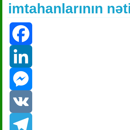
imtahanlarının nət
Facebook
LinkedIn
Messenger
VK