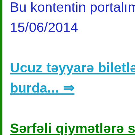
Bu kontentin portalım
15/06/2014
Ucuz təyyarə biletlə
burda... ⇒
Sərfəli qiymətlərə s