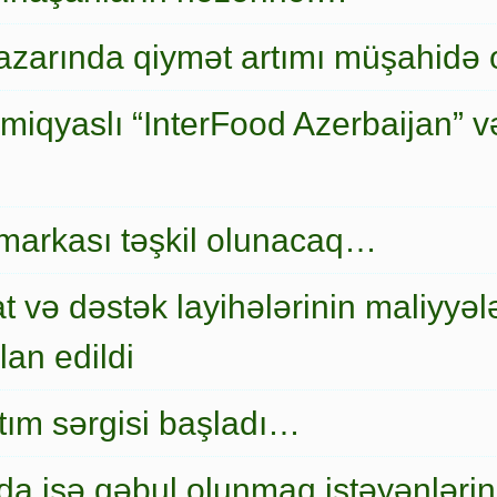
zarında qiymət artımı müşahidə
miqyaslı “InterFood Azerbaijan” v
markası təşkil olunacaq…
t və dəstək layihələrinin maliyyələ
an edildi
nıtım sərgisi başladı…
a işə qəbul olunmaq istəyənlərin