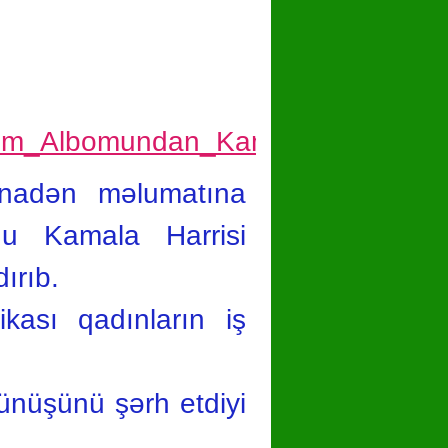
hare
inadən məlumatına
u Kamala Harrisi
ırıb.
kası qadınların iş
rünüşünü şərh etdiyi