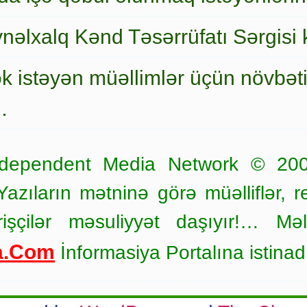
nəlxalq Kənd Təsərrüfatı Sərgisi 
ək istəyən müəllimlər üçün növbət
…
dependent Media Network © 20
zıların mətninə görə müəlliflər, r
işçilər məsuliyyət daşıyır!… Məl
a.Com
İnformasiya Portalına istinad