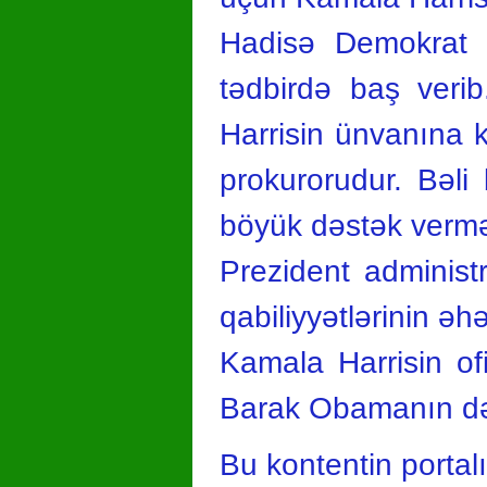
Hadisə Demokrat P
tədbirdə baş veri
Harrisin ünvanına 
prokurorudur. Bəli
böyük dəstək vermə
Prezident administr
qabiliyyətlərinin ə
Kamala Harrisin of
Barak Obamanın dəs
Bu kontentin portal