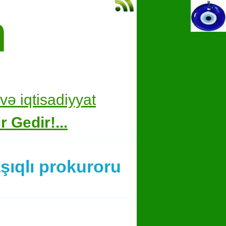
m
və i
qtisadiyyat
 Gedir!...
şıqlı prokuroru