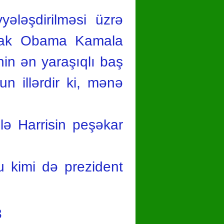
ələşdirilməsi üzrə
Barak Obama Kamala
in ən yaraşıqlı baş
n illərdir ki, mənə
ilə Harrisin peşəkar
u kimi də prezident
3