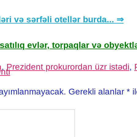
əri və sərfəli otellər burda... ⇒
satılıq evlər, torpaqlar və obyektlə
a
,
Prezident prokurordan üzr istədi
,
nti
yayımlanmayacak.
Gerekli alanlar
*
i