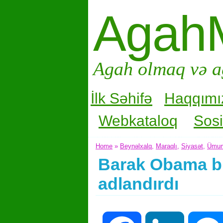
Agah
Agah olmaq və a
İlk Səhifə
Haqqımı
Webkataloq
Sosi
Home
»
Beynəlxalq
,
Maraqlı
,
Siyasət
,
Ümu
Barak Obama bu
adlandırdı