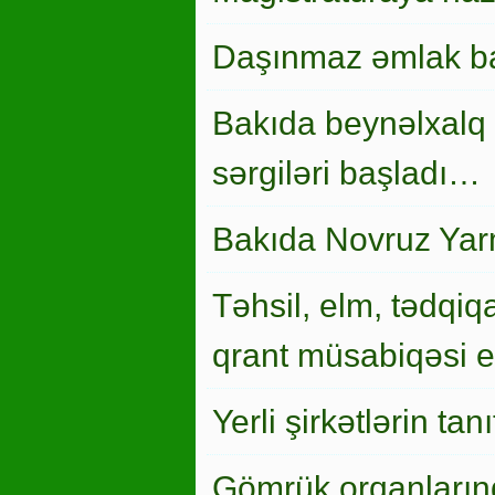
Daşınmaz əmlak ba
Bakıda beynəlxalq 
sərgiləri başladı…
Bakıda Novruz Yar
Təhsil, elm, tədqiqa
qrant müsabiqəsi el
Yerli şirkətlərin ta
Gömrük orqanlarınd