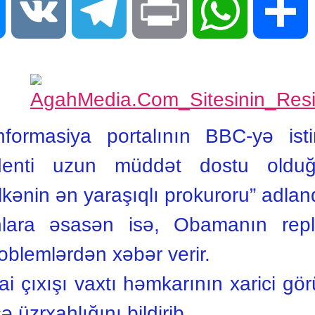
Messenger
VK
Telegram
Print
WhatsApp
S
formasiya portalının BBC-yə ist
denti uzun müddət dostu olduğ
lkənin ən yaraşıqlı prokuroru” adland
nlara əsasən isə, Obamanın repli
roblemlərdən xəbər verir.
 çıxışı vaxtı həmkarının xarici gö
üzrxahlığını bildirib.