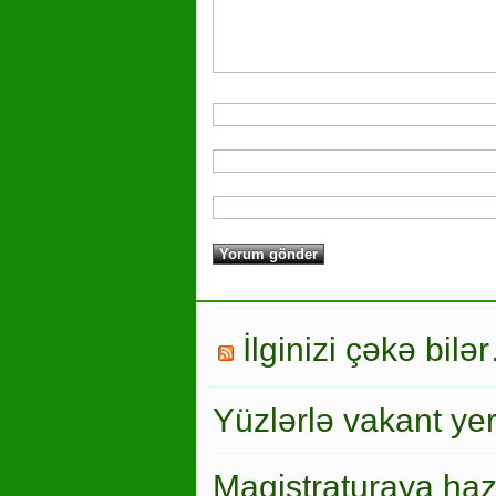
İlginizi çəkə bilə
Yüzlərlə vakant ye
Magistraturaya haz