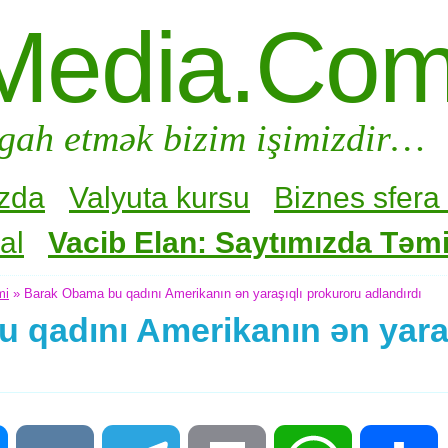
Media.Co
gah etmək bizim işimizdir…
zda
Valyuta kursu
Biznes sfera 
al
Vacib Elan: Saytımızda Təmir
mi
» Barak Obama bu qadını Amerikanın ən yaraşıqlı prokuroru adlandırdı
 qadını Amerikanın ən yara