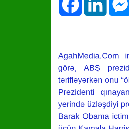
Facebook
LinkedIn
AgahMedia.Com in
görə, ABŞ prezi
tərifləyərkən onu “ö
Prezidenti qınaya
yerində üzləşdiyi p
Barak Obama ictimai
üçün Kamala Harrisə 