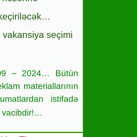
keçiriləcək…
i vakansiya seçimi
09 – 2024… Bütün
eklam materiallarının
umatlardan istifadə
 vacibdir!…