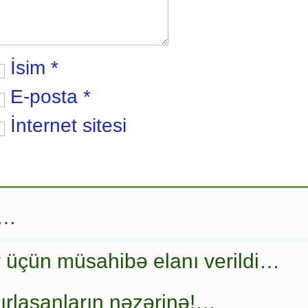
İsim
*
E-posta
*
İnternet sitesi
r…
r üçün müsahibə elanı verildi…
ırlaşanların nəzərinə!…