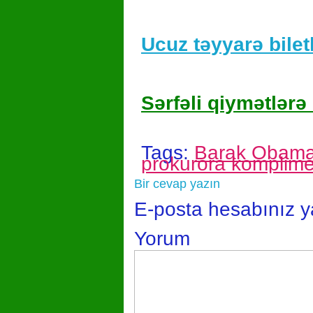
Ucuz təyyarə biletl
Sərfəli qiymətlərə 
Tags:
Barak Obam
prokurora komplime
Bir cevap yazın
E-posta hesabınız 
Yorum