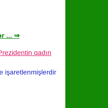
r ... ⇒
Prezidentin qadın
le işaretlenmişlerdir