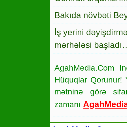
Bakıda növbəti Bey
İş yerini dəyişdirm
mərhələsi başladı
AgahMedia.Com In
Hüquqlar Qorunur! Ya
mətninə görə sifar
AgahMedi
zamanı