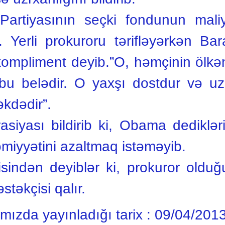
artiyasının seçki fondunun maliyy
b. Yerli prokuroru tərifləyərkən 
kompliment deyib.”O, həmçinin ölkən
 bu belədir. O yaxşı dostdur və uzu
kdədir”.
asiyası bildirib ki, Obama dediklər
həmiyyətini azaltmaq istəməyib.
isindən deyiblər ki, prokuror olduğ
təkçisi qalır.
ımızda yayınladığı tarix :
09/04/201