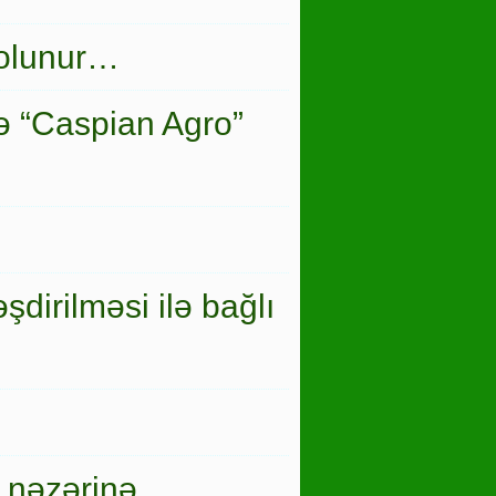
 olunur…
ə “Caspian Agro”
şdirilməsi ilə bağlı
 nəzərinə