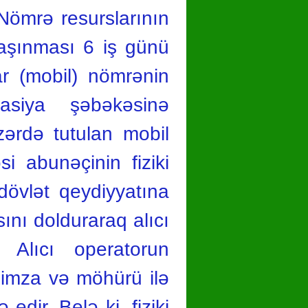
Nömrə resurslarının
daşınması 6 iş günü
lar (mobil) nömrənin
asiya şəbəkəsinə
zərdə tutulan mobil
i abunəçinin fiziki
dövlət qeydiyyatına
ını dolduraraq alıcı
. Alıcı operatorun
 imza və möhürü ilə
edir. Belə ki, fiziki