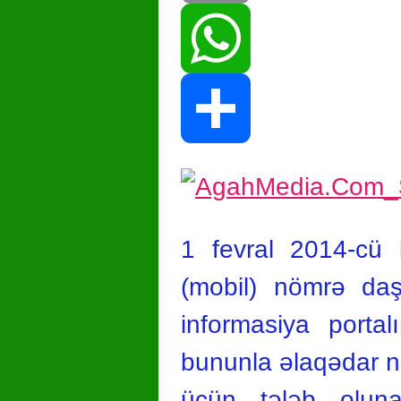
Print
WhatsApp
Share
1 fevral 2014-cü i
(mobil) nömrə daş
informasiya porta
bununla əlaqədar no
üçün tələb olun