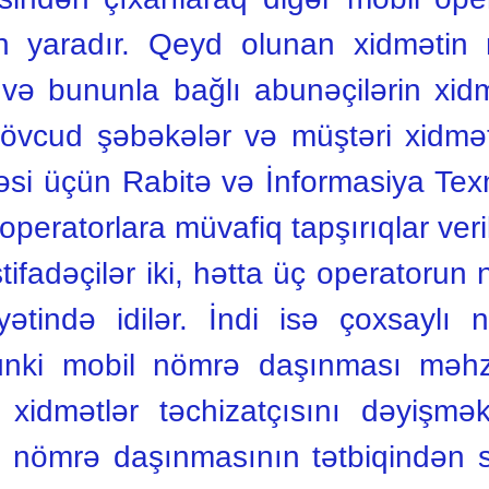
 yaradır. Qeyd olunan xidmətin r
i və bununla bağlı abunəçilərin xi
övcud şəbəkələr və müştəri xidmətl
məsi üçün Rabitə və İnformasiya Texno
 operatorlara müvafiq tapşırıqlar veril
stifadəçilər iki, hətta üç operatorun
ətində idilər. İndi isə çoxsaylı
ünki mobil nömrə daşınması məhz
xidmətlər təchizatçısını dəyişmə
 nömrə daşınmasının tətbiqindən 