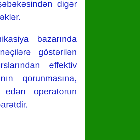
şəbəkəsindən digər
klər.
kasiya bazarında
nəçilərə göstərilən
slarından effektiv
rının qorunmasına,
m edən operatorun
rətdir.