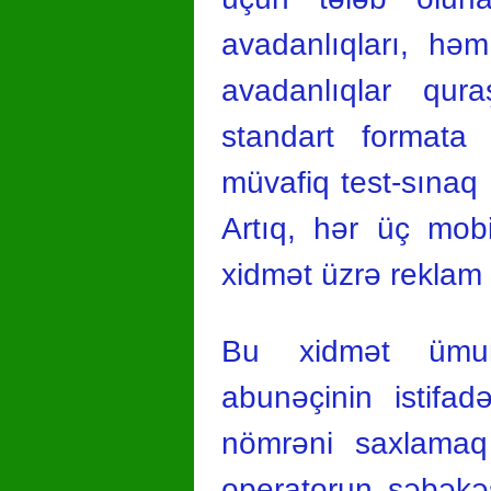
avadanlıqları, hə
avadanlıqlar quraş
standart formata u
müvafiq test-sınaq i
Artıq, hər üç mobi
xidmət üzrə reklam 
Bu xidmət ümumi
abunəçinin istifa
nömrəni saxlamaq 
operatorun şəbəkəs