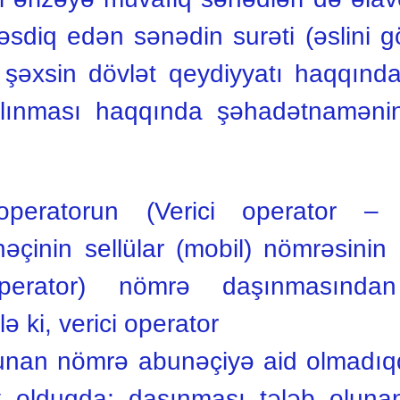
təsdiq edən sənədin surəti (əslini 
 şəxsin dövlət qeydiyyatı haqqında
alınması haqqında şəhadətnamənin 
operatorun (Verici operator – 
çinin sellülar (mobil) nömrəsini
perator) nömrə daşınmasından 
ə ki, verici operator
lunan nömrə abunəçiyə aid olmadıq
 olduqda; daşınması tələb olun