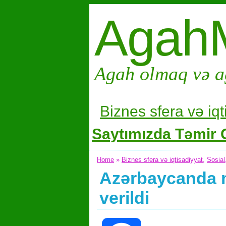
Agah
Agah olmaq və a
Biznes sfera və i
qt
Saytımızda Təmir G
Home
»
Biznes sfera və iqtisadiyyat
,
Sosial
Azərbaycanda m
verildi