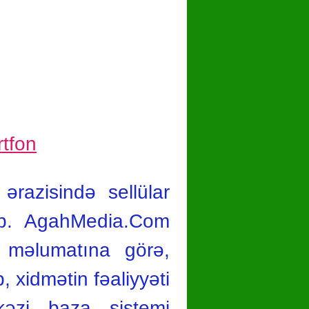
ərazisində sellülar
yıb. AgahMedia.Com
n məlumatına görə,
 xidmətin fəaliyyəti
əzi baza sistemi