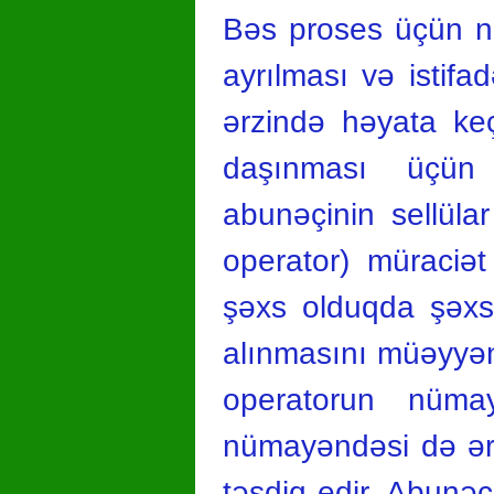
Bəs proses üçün nə
ayrılması və istif
ərzində həyata keçi
daşınması üçün 
abunəçinin sellüla
operator) müraciət
şəxs olduqda şəxsi
alınmasını müəyyən 
operatorun nümayə
nümayəndəsi də əri
təsdiq edir. Abunəçi