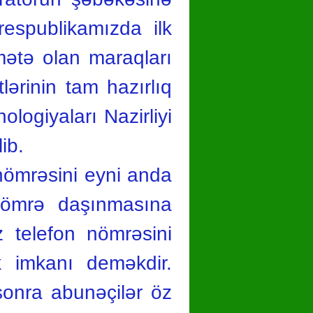
espublikamızda ilk
dmətə olan maraqları
ərinin tam hazırlıq
logiyaları Nazirliyi
ib.
 nömrəsini eyni anda
 nömrə daşınmasına
 telefon nömrəsini
k imkanı deməkdir.
sonra abunəçilər öz