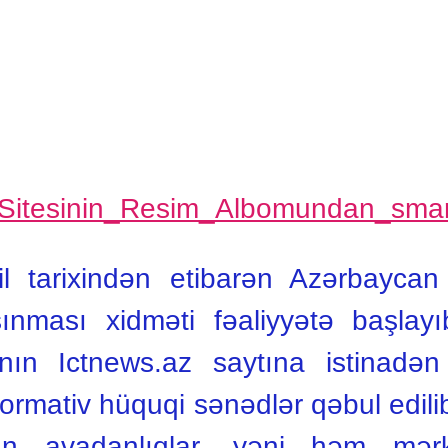
l tarixindən etibarən Azərbaycan 
ınması xidməti fəaliyyətə başla
lının Ictnews.az saytına istinadə
rmativ hüquqi sənədlər qəbul edilib,
an avadanlıqlar, yəni həm mərk