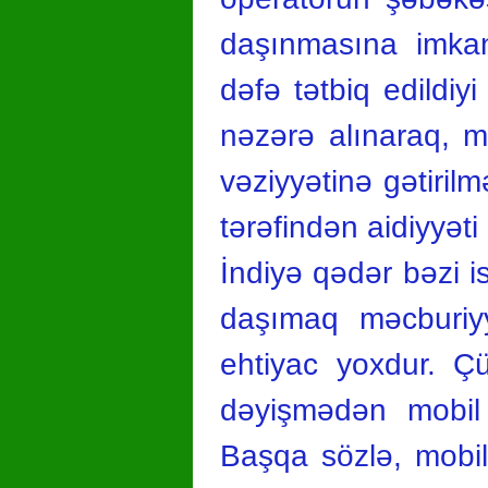
daşınmasına imkan
dəfə tətbiq edildiy
nəzərə alınaraq, m
vəziyyətinə gətiril
tərəfindən aidiyyəti
İndiyə qədər bəzi i
daşımaq məcburiyy
ehtiyac yoxdur. Ç
dəyişmədən mobil 
Başqa sözlə, mobil