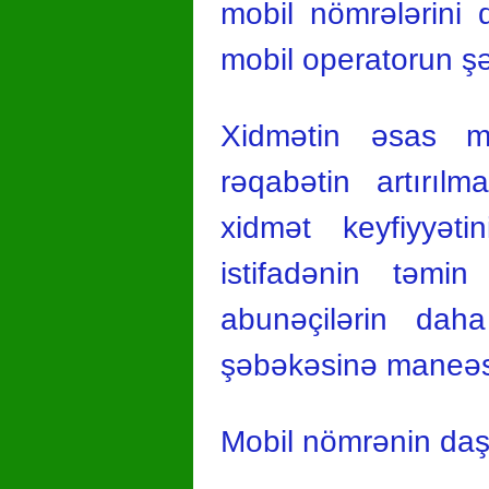
mobil nömrələrini
mobil operatorun ş
Xidmətin əsas m
rəqabətin artırılm
xidmət keyfiyyəti
istifadənin təmin
abunəçilərin dah
şəbəkəsinə maneəsi
Mobil nömrənin daş