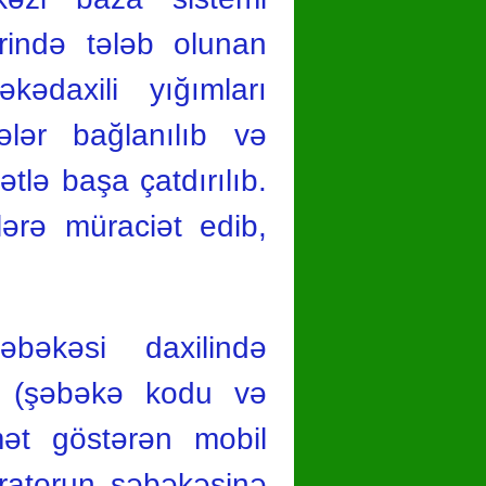
rində tələb olunan
əkədaxili yığımları
lələr bağlanılıb və
ətlə başa çatdırılıb.
lərə müraciət edib,
bəkəsi daxilində
in (şəbəkə kodu və
mət göstərən mobil
eratorun şəbəkəsinə