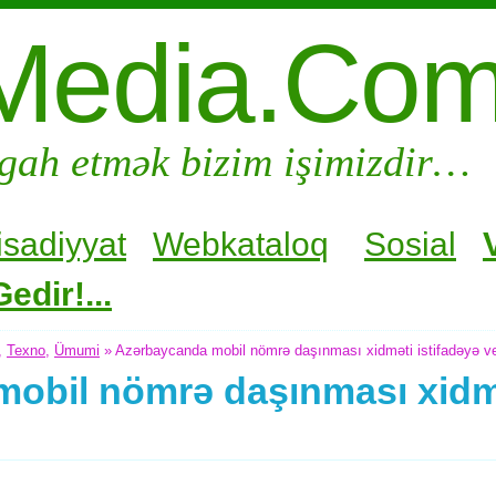
Media.Co
gah etmək bizim işimizdir…
isadiyyat
Webkataloq
Sosial
edir!...
,
Texno
,
Ümumi
» Azərbaycanda mobil nömrə daşınması xidməti istifadəyə ver
obil nömrə daşınması xidmə