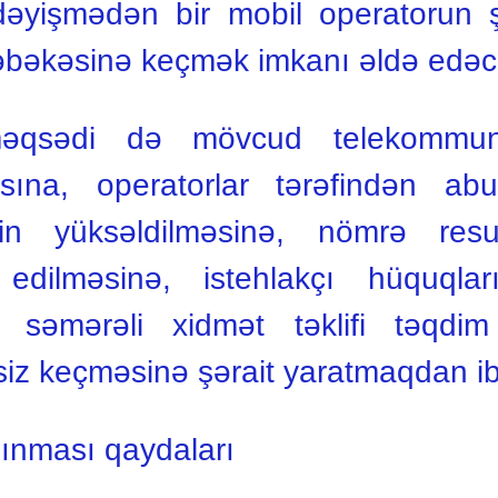
 dəyişmədən bir mobil operatorun 
əbəkəsinə keçmək imkanı əldə edəcə
əqsədi də mövcud telekommuni
asına, operatorlar tərəfindən abu
nin yüksəldilməsinə, nömrə resur
 edilməsinə, istehlakçı hüquqla
a səmərəli xidmət təklifi təqdi
z keçməsinə şərait yaratmaqdan iba
ınması qaydaları