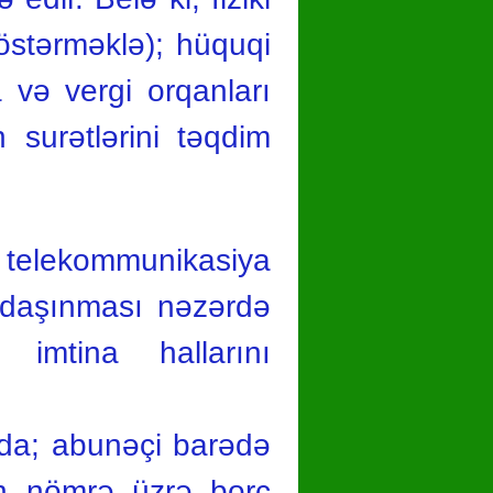
göstərməklə); hüquqi
 və vergi orqanları
surətlərini təqdim
telekommunikasiya
n daşınması nəzərdə
imtina hallarını
da; abunəçi barədə
an nömrə üzrə borc