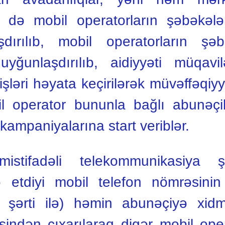
m də mobil operatorların şəbəkələ
dırılıb, mobil operatorların şəb
yğunlaşdırılıb, aidiyyəti müqavi
şləri həyata keçirilərək müvəffəqiyy
l operator bununla bağlı abunəçi
kampaniyalarına start veriblər.
stifadəli telekommunikasiya şə
də etdiyi mobil telefon nömrəsin
şərti ilə) həmin abunəçiyə xid
indən çıxarılaraq digər mobil op