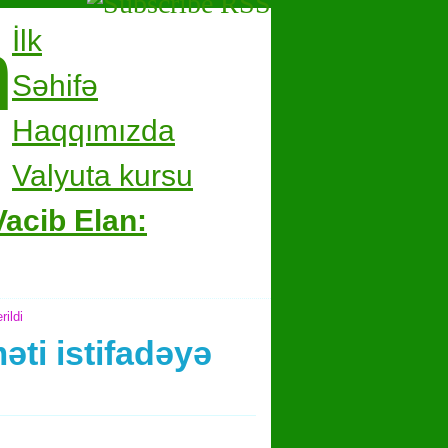
m
İlk
Səhifə
Haqqımızda
Valyuta kursu
Vacib Elan:
ildi
ti istifadəyə