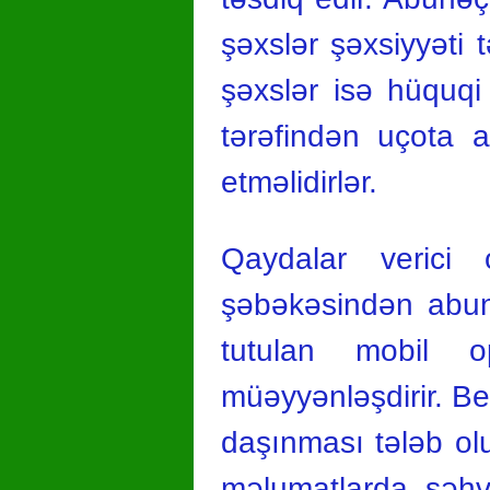
şəxslər şəxsiyyəti 
şəxslər isə hüquqi
tərəfindən uçota 
etməlidirlər.
Qaydalar verici 
şəbəkəsindən abunə
tutulan mobil o
müəyyənləşdirir. Bel
daşınması tələb o
məlumatlarda səhv