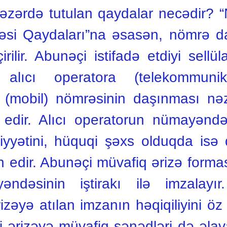
zərdə tutulan qaydalar necədir? “
adəsi Qaydaları”na əsasən, nömrə 
rilir. Abunəçi istifadə etdiyi sellü
alıcı operatora (telekommunik
r (mobil) nömrəsinin daşınması nə
 edir. Alıcı operatorun nümayəndəs
yyətini, hüquqi şəxs olduqda isə 
edir. Abunəçi müvafiq ərizə formas
ndəsinin iştirakı ilə imzalayır
zəyə atılan imzanın həqiqiliyini öz
 ərizəyə müvafiq sənədləri də əlavə 